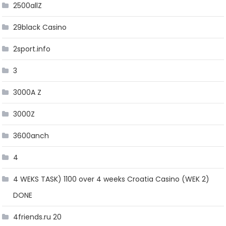
2500allZ
29black Casino
2sport.info
3
3000A Z
3000Z
3600anch
4
4 WEKS TASK) 1100 over 4 weeks Croatia Casino (WEK 2)
DONE
4friends.ru 20