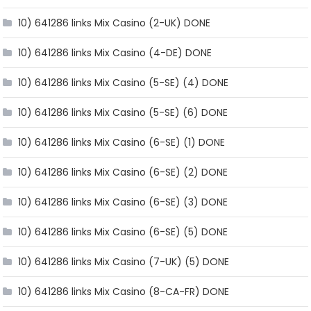
10) 641286 links Mix Casino (2-UK) DONE
10) 641286 links Mix Casino (4-DE) DONE
10) 641286 links Mix Casino (5-SE) (4) DONE
10) 641286 links Mix Casino (5-SE) (6) DONE
10) 641286 links Mix Casino (6-SE) (1) DONE
10) 641286 links Mix Casino (6-SE) (2) DONE
10) 641286 links Mix Casino (6-SE) (3) DONE
10) 641286 links Mix Casino (6-SE) (5) DONE
10) 641286 links Mix Casino (7-UK) (5) DONE
10) 641286 links Mix Casino (8-CA-FR) DONE