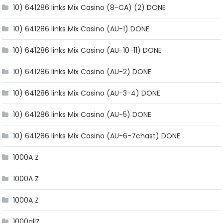
10) 641286 links Mix Casino (8-CA) (2) DONE
10) 641286 links Mix Casino (AU-1) DONE
10) 641286 links Mix Casino (AU-10-11) DONE
10) 641286 links Mix Casino (AU-2) DONE
10) 641286 links Mix Casino (AU-3-4) DONE
10) 641286 links Mix Casino (AU-5) DONE
10) 641286 links Mix Casino (AU-6-7chast) DONE
1000A Z
1000A Z
1000A Z
1000allZ