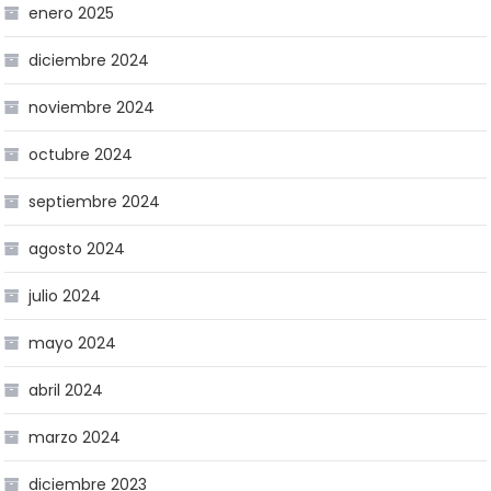
enero 2025
diciembre 2024
noviembre 2024
octubre 2024
septiembre 2024
agosto 2024
julio 2024
mayo 2024
abril 2024
marzo 2024
diciembre 2023