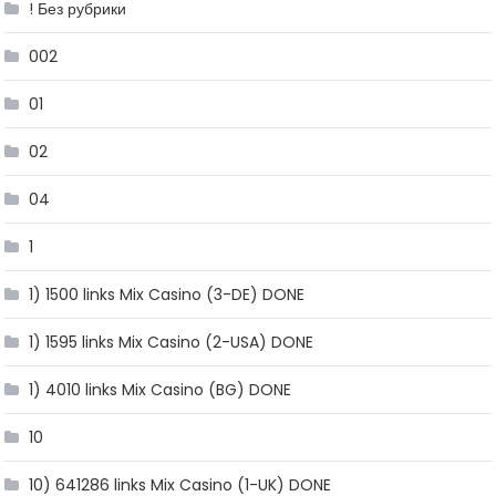
! Без рубрики
002
01
02
04
1
1) 1500 links Mix Casino (3-DE) DONE
1) 1595 links Mix Casino (2-USA) DONE
1) 4010 links Mix Casino (BG) DONE
10
10) 641286 links Mix Casino (1-UK) DONE