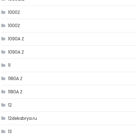
1000Z
1000Z
1090A Z
1090A Z
11
1180A Z
1180A Z
12
12dekabrya.ru
13