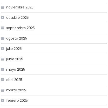
noviembre 2025
octubre 2025
septiembre 2025
agosto 2025
julio 2025
junio 2025
mayo 2025
abril 2025
marzo 2025
febrero 2025