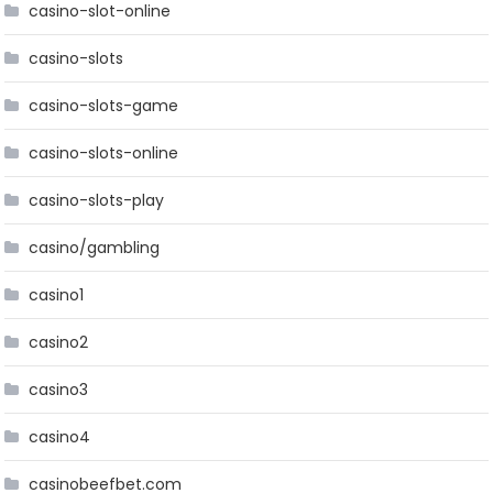
casino-slot-online
casino-slots
casino-slots-game
casino-slots-online
casino-slots-play
casino/gambling
casino1
casino2
casino3
casino4
casinobeefbet.com