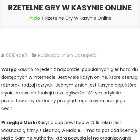
RZETELNE GRY W KASYNIE ONLINE
Inicio
Rzetelne Gry W Kasynie Online
08184de3
Publicado En Sin Categoría
Wstęp
Kasyno to jeden z najbardziej popularnych gier hazardu
dostępnych w internecie. Jest wiele kasyn online, które oferują
różnoraki rodzaj rozrywki. Jednym z nich jest Kasyno app, które
słynie ze swoich funkcji i rozciągliwości. W tym artykule
przedstawiamy dokładny przegląd tego kasyna oraz jego
cech.
Przegląd Marki
Kasyno app powstało w 2015 roku i jest
własnością firmy z siedzibą w Malcie. Firma ta posiada licencję
Malta Gaming Authority, która pozwala jej na organizowanie