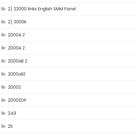
2) 22000 links English SMM Panel
2) 3000k
2000A Z
2000A Z
2000AB Z
2000allZ
2000Z
2000ZDP
249
25