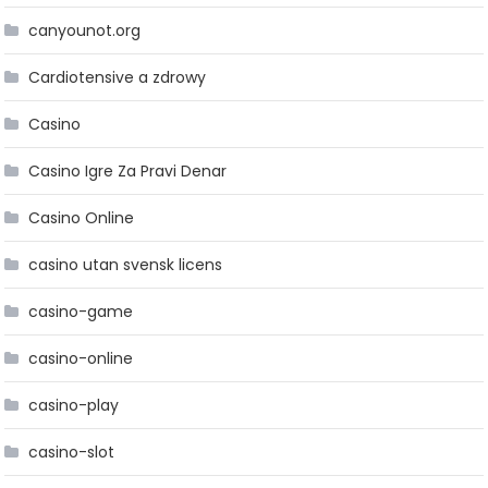
canyounot.org
Cardiotensive a zdrowy
Casino
Casino Igre Za Pravi Denar
Casino Online
casino utan svensk licens
casino-game
casino-online
casino-play
casino-slot