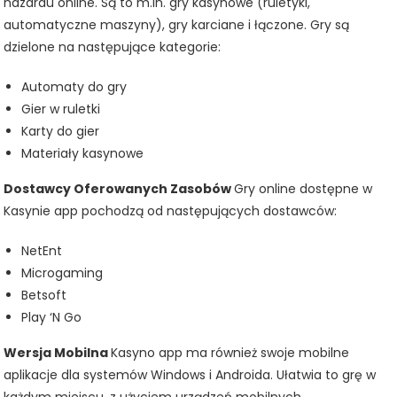
hazardu online. Są to m.in. gry kasynowe (ruletyki,
automatyczne maszyny), gry karciane i łączone. Gry są
dzielone na następujące kategorie:
Automaty do gry
Gier w ruletki
Karty do gier
Materiały kasynowe
Dostawcy Oferowanych Zasobów
Gry online dostępne w
Kasynie app pochodzą od następujących dostawców:
NetEnt
Microgaming
Betsoft
Play ‘N Go
Wersja Mobilna
Kasyno app ma również swoje mobilne
aplikacje dla systemów Windows i Androida. Ułatwia to grę w