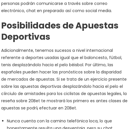
personas podrán comunicarse a través sobre correo
electrónico, chat en preparado así­ como social media.
Posibilidades de Apuestas
Deportivas
Adicionalmente, tenemos sucesos a nivel internacional
referente a deportes usadas igual que el baloncesto, fútbol,
tenis desplazándolo hacia el pelo béisbol. Por último, las
españoles pueden hacer las pronósticos sobre la disparidad
de mercados de apuestas. Si se trata de un ejercicio presente
sobre las apuestas deportivas desplazándolo hacia el pelo el
cí­irciulo de amistades para los ciclistas de apuestas legales, la
reseña sobre 20Bet te mostrará los primero es antes clases de
apuestas se podrí¡ efectuar en 20Bet.
Nunca cuenta con la camino telefónica loca, lo que
honestamente resulta una desventaja, pero su chat