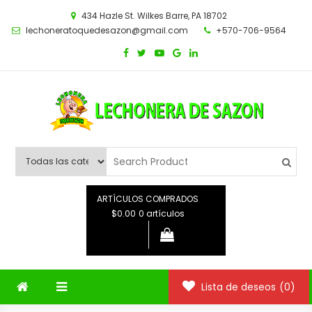
Saltar
434 Hazle St. Wilkes Barre, PA 18702
al
lechoneratoquedesazon@gmail.com
+570-706-9564
contenido
ARTÍCULOS COMPRADOS
$0.00
0 artículos
Lista de deseos
(0)