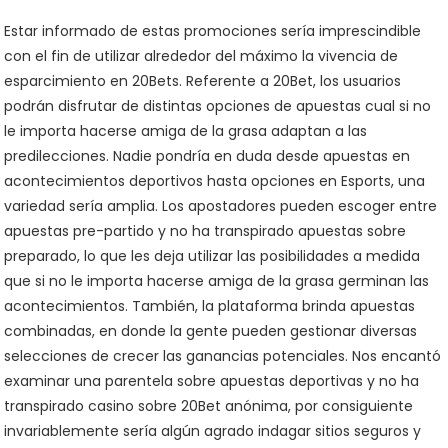
Estar informado de estas promociones serí­a imprescindible
con el fin de utilizar alrededor del máximo la vivencia de
esparcimiento en 20Bets. Referente a 20Bet, los usuarios
podrán disfrutar de distintas opciones de apuestas cual si no
le importa hacerse amiga de la grasa adaptan a las
predilecciones. Nadie pondrí­a en duda desde apuestas en
acontecimientos deportivos hasta opciones en Esports, una
variedad serí­a amplia. Los apostadores pueden escoger entre
apuestas pre-partido y no ha transpirado apuestas sobre
preparado, lo que les deja utilizar las posibilidades a medida
que si no le importa hacerse amiga de la grasa germinan las
acontecimientos. También, la plataforma brinda apuestas
combinadas, en donde la gente pueden gestionar diversas
selecciones de crecer las ganancias potenciales. Nos encantó
examinar una parentela sobre apuestas deportivas y no ha
transpirado casino sobre 20Bet anónima, por consiguiente
invariablemente serí­a algún agrado indagar sitios seguros y