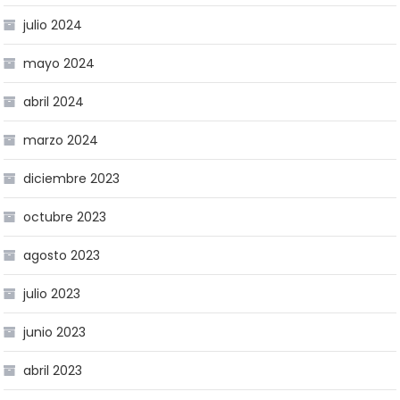
julio 2024
mayo 2024
abril 2024
marzo 2024
diciembre 2023
octubre 2023
agosto 2023
julio 2023
junio 2023
abril 2023