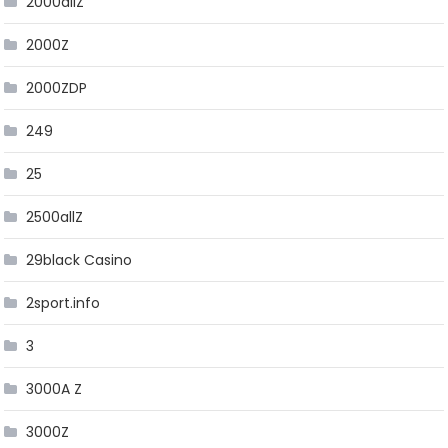
2000allZ
2000Z
2000ZDP
249
25
2500allZ
29black Casino
2sport.info
3
3000A Z
3000Z