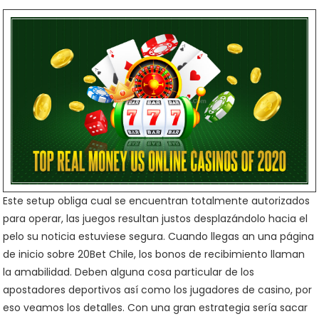
Este setup obliga cual se encuentran totalmente autorizados
para operar, las juegos resultan justos desplazándolo hacia el
pelo su noticia estuviese segura. Cuando llegas an una página
de inicio sobre 20Bet Chile, los bonos de recibimiento llaman
la amabilidad. Deben alguna cosa particular de los
apostadores deportivos así­ como los jugadores de casino, por
eso veamos los detalles. Con una gran estrategia serí­a sacar