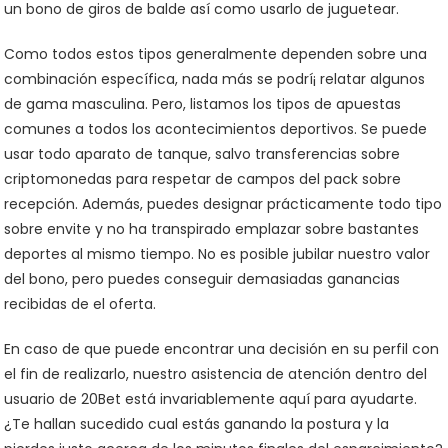
un bono de giros de balde así­ como usarlo de juguetear.
Como todos estos tipos generalmente dependen sobre una
combinación específica, nada más se podrí¡ relatar algunos
de gama masculina. Pero, listamos los tipos de apuestas
comunes a todos los acontecimientos deportivos. Se puede
usar todo aparato de tanque, salvo transferencias sobre
criptomonedas para respetar de campos del pack sobre
recepción. Además, puedes designar prácticamente todo tipo
sobre envite y no ha transpirado emplazar sobre bastantes
deportes al mismo tiempo. No es posible jubilar nuestro valor
del bono, pero puedes conseguir demasiadas ganancias
recibidas de el oferta.
En caso de que puede encontrar una decisión en su perfil con
el fin de realizarlo, nuestro asistencia de atención dentro del
usuario de 20Bet está invariablemente aquí para ayudarte.
¿Te hallan sucedido cual estás ganando la postura y la