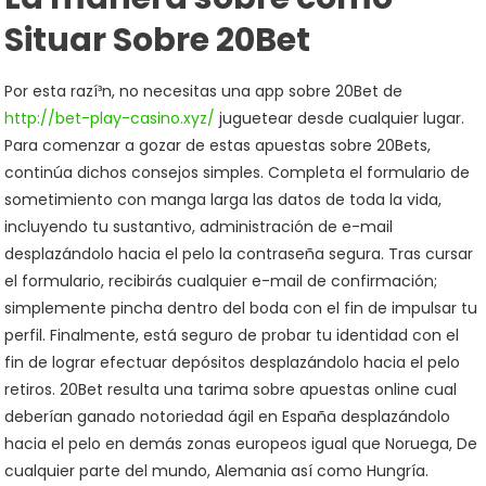
Situar Sobre 20Bet
Por esta razí³n, no necesitas una app sobre 20Bet de
http://bet-play-casino.xyz/
juguetear desde cualquier lugar.
Para comenzar a gozar de estas apuestas sobre 20Bets,
continúa dichos consejos simples. Completa el formulario de
sometimiento con manga larga las datos de toda la vida,
incluyendo tu sustantivo, administración de e-mail
desplazándolo hacia el pelo la contraseña segura. Tras cursar
el formulario, recibirás cualquier e-mail de confirmación;
simplemente pincha dentro del boda con el fin de impulsar tu
perfil. Finalmente, está seguro de probar tu identidad con el
fin de lograr efectuar depósitos desplazándolo hacia el pelo
retiros. 20Bet resulta una tarima sobre apuestas online cual
deberían ganado notoriedad ágil en España desplazándolo
hacia el pelo en demás zonas europeos igual que Noruega, De
cualquier parte del mundo, Alemania así­ como Hungría.