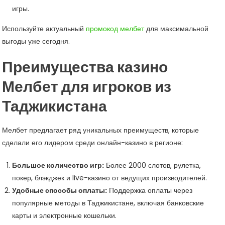
игры.
Используйте актуальный
промокод мелбет
для максимальной
выгоды уже сегодня.
Преимущества казино
Мелбет для игроков из
Таджикистана
Мелбет предлагает ряд уникальных преимуществ, которые
сделали его лидером среди онлайн-казино в регионе:
Большое количество игр:
Более 2000 слотов, рулетка,
покер, блэкджек и live-казино от ведущих производителей.
Удобные способы оплаты:
Поддержка оплаты через
популярные методы в Таджикистане, включая банковские
карты и электронные кошельки.