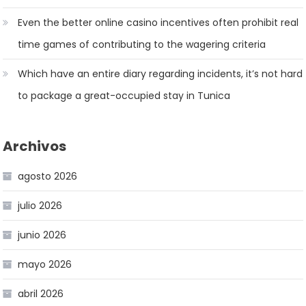
Even the better online casino incentives often prohibit real
time games of contributing to the wagering criteria
Which have an entire diary regarding incidents, it’s not hard
to package a great-occupied stay in Tunica
Archivos
agosto 2026
julio 2026
junio 2026
mayo 2026
abril 2026