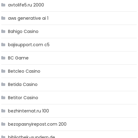
avtolife5.ru 2000
aws generative ai 1
Bahigo Casino
bajisupport.com c5
BC Game
Betcleo Casino
Betida Casino
Betitor Casino
bezhinternat.ru 100
bezopasnyirepost.com 200
bibliothek-sundern.de