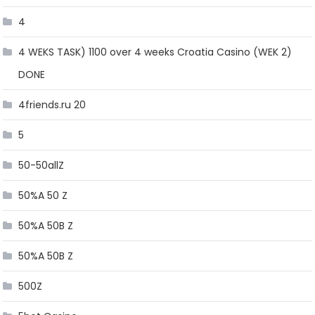
4
4 WEKS TASK) 1100 over 4 weeks Croatia Casino (WEK 2)
DONE
4friends.ru 20
5
50-50allZ
50%A 50 Z
50%A 50B Z
50%A 50B Z
500Z