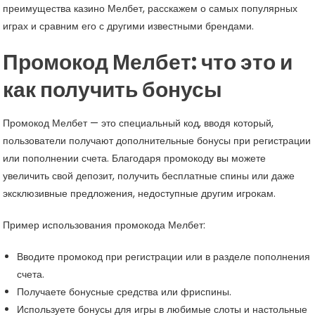
преимущества казино Мелбет, расскажем о самых популярных
играх и сравним его с другими известными брендами.
Промокод Мелбет: что это и
как получить бонусы
Промокод Мелбет — это специальный код, вводя который,
пользователи получают дополнительные бонусы при регистрации
или пополнении счета. Благодаря промокоду вы можете
увеличить свой депозит, получить бесплатные спины или даже
эксклюзивные предложения, недоступные другим игрокам.
Пример использования промокода Мелбет:
Вводите промокод при регистрации или в разделе пополнения
счета.
Получаете бонусные средства или фриспины.
Используете бонусы для игры в любимые слоты и настольные