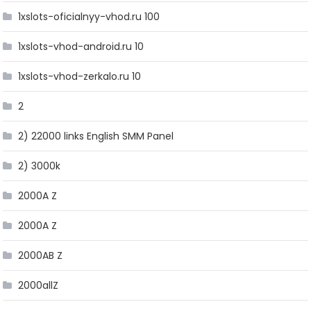
1xslots-oficialnyy-vhod.ru 100
1xslots-vhod-android.ru 10
1xslots-vhod-zerkalo.ru 10
2
2) 22000 links English SMM Panel
2) 3000k
2000A Z
2000A Z
2000AB Z
2000allZ