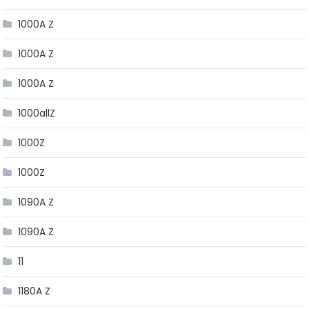
1000A Z
1000A Z
1000A Z
1000allZ
1000Z
1000Z
1090A Z
1090A Z
11
1180A Z