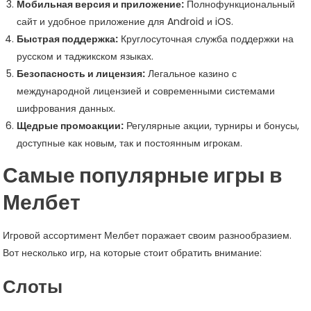
Мобильная версия и приложение:
Полнофункциональный
сайт и удобное приложение для Android и iOS.
Быстрая поддержка:
Круглосуточная служба поддержки на
русском и таджикском языках.
Безопасность и лицензия:
Легальное казино с
международной лицензией и современными системами
шифрования данных.
Щедрые промоакции:
Регулярные акции, турниры и бонусы,
доступные как новым, так и постоянным игрокам.
Самые популярные игры в
Мелбет
Игровой ассортимент Мелбет поражает своим разнообразием.
Вот несколько игр, на которые стоит обратить внимание:
Слоты