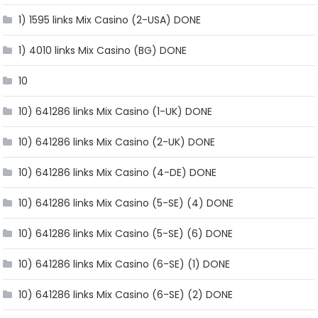
1) 1595 links Mix Casino (2-USA) DONE
1) 4010 links Mix Casino (BG) DONE
10
10) 641286 links Mix Casino (1-UK) DONE
10) 641286 links Mix Casino (2-UK) DONE
10) 641286 links Mix Casino (4-DE) DONE
10) 641286 links Mix Casino (5-SE) (4) DONE
10) 641286 links Mix Casino (5-SE) (6) DONE
10) 641286 links Mix Casino (6-SE) (1) DONE
10) 641286 links Mix Casino (6-SE) (2) DONE