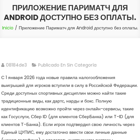
ПРИЛОЖЕНИЕ ПАРИМАТЧ ДЛЯ
ANDROID ДОСТУПНО БЕЗ ОПЛАТЫ.
Inicio
Приложение Париматч для Android доступно без оплаты.
08184de3
Publicado En Sin Categoría
С 1 января 2026 года новые правила налогообложения
выигрышей для игроков вступили в силу в Российской Федерации.
Среди доступных спортивных дисциплин можно найти такие
традиционные виды, как дартс, нарды и бокс.
Полную
идентификацию возможно пройти через онлайн-сервисы, такие
как Госуслуги, Сбер ID (для клиентов СберБанка) или T-ID (для
клиентов Т-Банка). Если игрок подтвердил свою личность через
Единый ЦУПИС, ему достаточно ввести свои личные данные