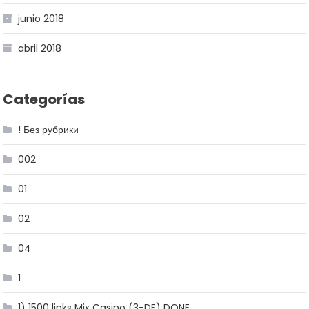
junio 2018
abril 2018
Categorías
! Без рубрики
002
01
02
04
1
1) 1500 links Mix Casino (3-DE) DONE