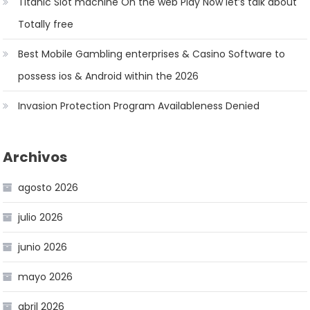
Titanic Slot machine On the web Play Now let’s talk about
Totally free
Best Mobile Gambling enterprises & Casino Software to
possess ios & Android within the 2026
Invasion Protection Program Availableness Denied
Archivos
agosto 2026
julio 2026
junio 2026
mayo 2026
abril 2026