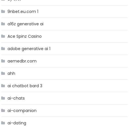
9nbet.eu.com 1
a16z generative ai
Ace Spinz Casino
adobe generative ai 1
aemedbr.com
ahh
ai chatbot bard 3
ai-chats
ai-companion
ai-dating