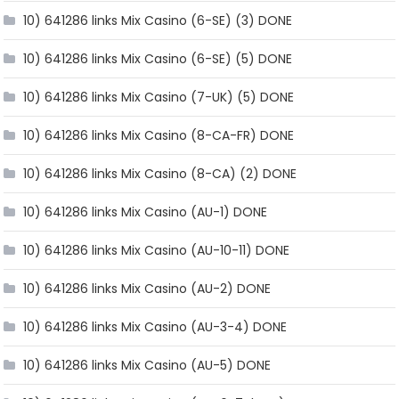
10) 641286 links Mix Casino (6-SE) (3) DONE
10) 641286 links Mix Casino (6-SE) (5) DONE
10) 641286 links Mix Casino (7-UK) (5) DONE
10) 641286 links Mix Casino (8-CA-FR) DONE
10) 641286 links Mix Casino (8-CA) (2) DONE
10) 641286 links Mix Casino (AU-1) DONE
10) 641286 links Mix Casino (AU-10-11) DONE
10) 641286 links Mix Casino (AU-2) DONE
10) 641286 links Mix Casino (AU-3-4) DONE
10) 641286 links Mix Casino (AU-5) DONE