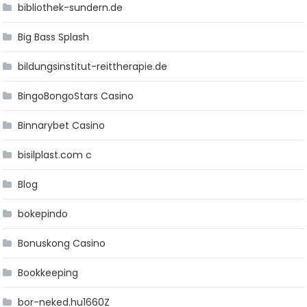
bibliothek-sundern.de
Big Bass Splash
bildungsinstitut-reittherapie.de
BingoBongoStars Casino
Binnarybet Casino
bisilplast.com c
Blog
bokepindo
Bonuskong Casino
Bookkeeping
bor-neked.hu1660Z