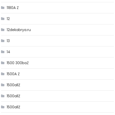
1180A Z
12
12dekabrya.ru
13
14
1500 300baZ
1500A Z
1500allZ
1500allZ
1500allZ