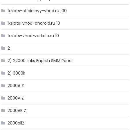
1xslots-oficialnyy-vhod.ru 100
1xslots-vhod-android.ru 10
1xslots-vhod-zerkalo.ru 10
2
2) 22000 links English SMM Panel
2) 3000k
2000A Z
2000A Z
2000AB Z
2000allZ