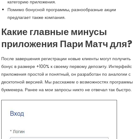
категорию приложения.
Помимо бонусной программы, разнообразные акции
предлагает также компания.
Какие главные минусы
приложения Пари Матч для?
После завершения регистрации новые клиенты могут получить
бонус в размере +100% к своему первому депозиту. Интерфейс
приложения простой и понятный, он разработан по аналогии с
десктопной версией. Мы расскажем о возможностях программы
букмекера. Ранее на мои запросы никто не отвечал так быстро.