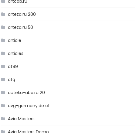
artcab.ru
arteza.ru 200
arteza.ru 50
article
articles
at99
atg
auteka-aba.ru 20
avg-germany.de c1
Avia Masters
Avia Masters Demo