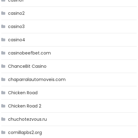
casino2
casino3
casino4
casinobeefbet.com
ChanceBit Casino
chaparralautomoveis.com
Chicken Road
Chicken Road 2
chuchotezvous.ru
comillapbs2.org