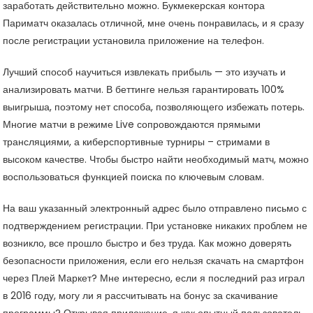
заработать действительно можно. Букмекерская контора
Париматч оказалась отличной, мне очень понравилась, и я сразу
после регистрации установила приложение на телефон.
Лучший способ научиться извлекать прибыль — это изучать и
анализировать матчи. В беттинге нельзя гарантировать 100%
выигрыша, поэтому нет способа, позволяющего избежать потерь.
Многие матчи в режиме Live сопровождаются прямыми
трансляциями, а киберспортивные турниры – стримами в
высоком качестве. Чтобы быстро найти необходимый матч, можно
воспользоваться функцией поиска по ключевым словам.
На ваш указанный электронный адрес было отправлено письмо с
подтверждением регистрации. При установке никаких проблем не
возникло, все прошло быстро и без труда. Как можно доверять
безопасности приложения, если его нельзя скачать на смартфон
через Плей Маркет? Мне интересно, если я последний раз играл
в 2016 году, могу ли я рассчитывать на бонус за скачивание
программы? Открывая приложение, я как опытный пользователь