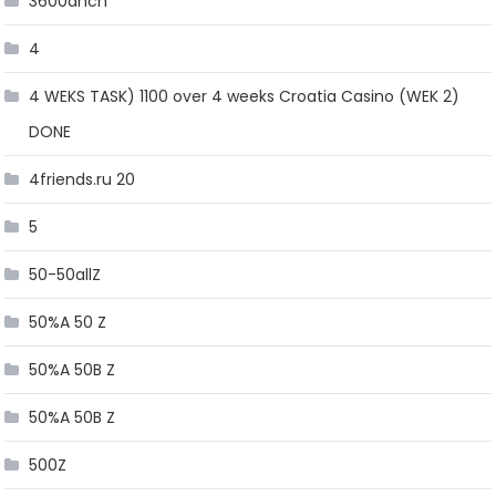
3600anch
4
4 WEKS TASK) 1100 over 4 weeks Croatia Casino (WEK 2)
DONE
4friends.ru 20
5
50-50allZ
50%A 50 Z
50%A 50B Z
50%A 50B Z
500Z