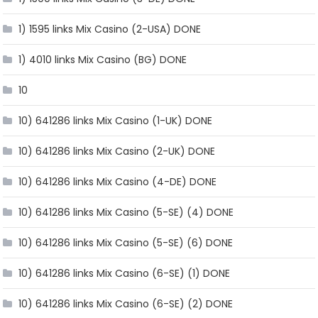
1) 1595 links Mix Casino (2-USA) DONE
1) 4010 links Mix Casino (BG) DONE
10
10) 641286 links Mix Casino (1-UK) DONE
10) 641286 links Mix Casino (2-UK) DONE
10) 641286 links Mix Casino (4-DE) DONE
10) 641286 links Mix Casino (5-SE) (4) DONE
10) 641286 links Mix Casino (5-SE) (6) DONE
10) 641286 links Mix Casino (6-SE) (1) DONE
10) 641286 links Mix Casino (6-SE) (2) DONE