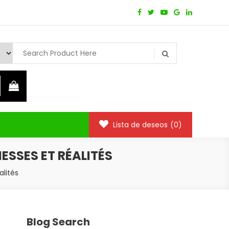
Lista de deseos
(0)
ESSES ET RÉALITÉS
alités
Blog Search