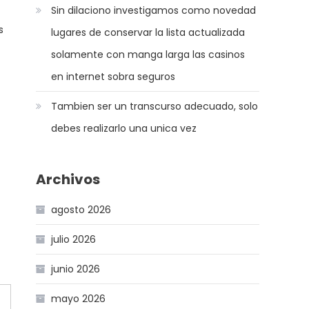
Sin dilaciono investigamos como novedad
s
lugares de conservar la lista actualizada
solamente con manga larga las casinos
en internet sobra seguros
Tambien ser un transcurso adecuado, solo
debes realizarlo una unica vez
Archivos
agosto 2026
julio 2026
junio 2026
mayo 2026