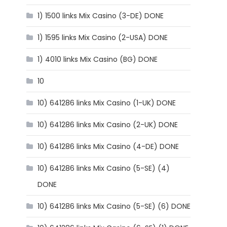
1) 1500 links Mix Casino (3-DE) DONE
1) 1595 links Mix Casino (2-USA) DONE
1) 4010 links Mix Casino (BG) DONE
10
10) 641286 links Mix Casino (1-UK) DONE
10) 641286 links Mix Casino (2-UK) DONE
10) 641286 links Mix Casino (4-DE) DONE
10) 641286 links Mix Casino (5-SE) (4)
DONE
10) 641286 links Mix Casino (5-SE) (6) DONE