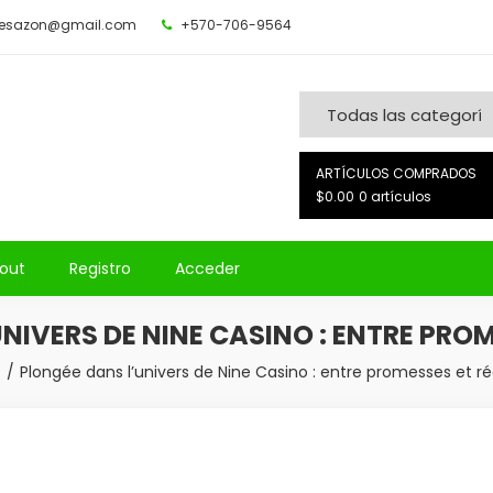
desazon@gmail.com
+570-706-9564
ARTÍCULOS COMPRADOS
$0.00
0 artículos
out
Registro
Acceder
NIVERS DE NINE CASINO : ENTRE PROM
o
Plongée dans l’univers de Nine Casino : entre promesses et ré