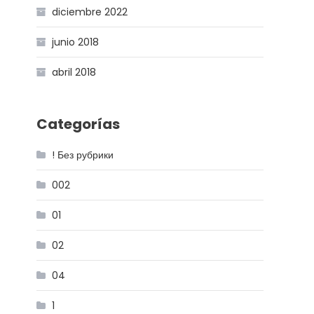
diciembre 2022
junio 2018
abril 2018
Categorías
! Без рубрики
002
01
02
04
1