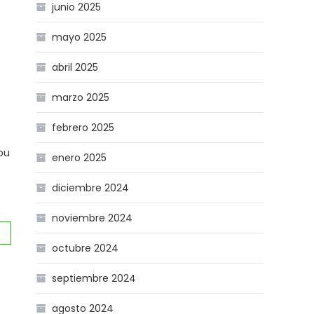
junio 2025
mayo 2025
abril 2025
marzo 2025
febrero 2025
ou
enero 2025
diciembre 2024
noviembre 2024
octubre 2024
septiembre 2024
agosto 2024