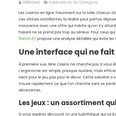
08184de3
Publicado En Sin Categoría
Les casinos en ligne foisonnent sur la toile, chacun cl
ces vitrines scintillantes, la réalité peut parfois déjou
mouvance avec une offre qui mérite qu’on s’y attarde,
hasard ne se prend pas trop au sérieux. Pour ceux qui 
french.fr/
propose une analyse détaillée qui évite les
Une interface qui ne fait
À première vue, Nine Casino ne cherche pas à vous ébl
L’ergonomie est simple, presque austère, mais efficac
vient pour le jeu, pas pour le décor. Cette sobriété a s
trouve rapidement ce que l’on cherche sans se perdr
décevantes.
Les jeux : un assortiment qu
Si vous espérez découvrir ici une ludothèque qui va b