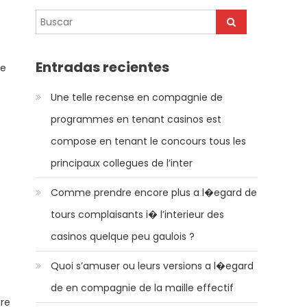
Entradas recientes
le
Une telle recense en compagnie de
programmes en tenant casinos est
compose en tenant le concours tous les
principaux collegues de l’inter
Comme prendre encore plus a l�egard de
tours complaisants i� l’interieur des
casinos quelque peu gaulois ?
Quoi s’amuser ou leurs versions a l�egard
de en compagnie de la maille effectif
tre