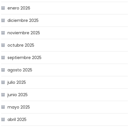
enero 2026
diciembre 2025
noviembre 2025
octubre 2025
septiembre 2025
agosto 2025
julio 2025
junio 2025
mayo 2025
abril 2025