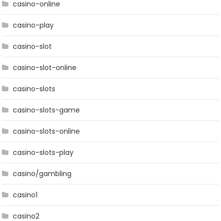
casino-online
casino-play
casino-slot
casino-slot-online
casino-slots
casino-slots-game
casino-slots-online
casino-slots-play
casino/gambling
casino1
casino2