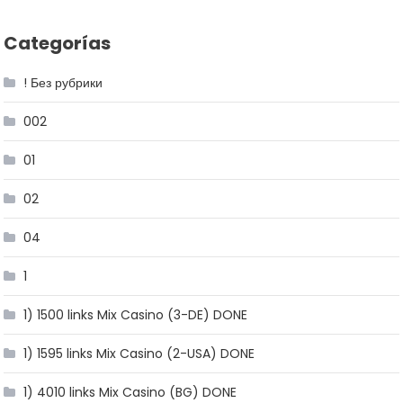
Categorías
! Без рубрики
002
01
02
04
1
1) 1500 links Mix Casino (3-DE) DONE
1) 1595 links Mix Casino (2-USA) DONE
1) 4010 links Mix Casino (BG) DONE