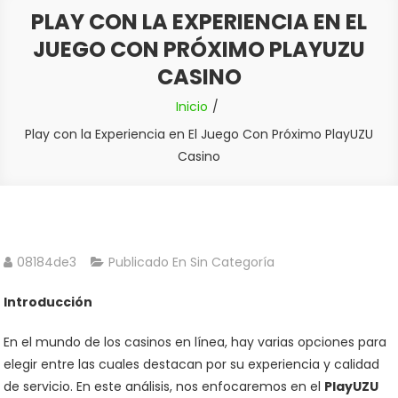
PLAY CON LA EXPERIENCIA EN EL
JUEGO CON PRÓXIMO PLAYUZU
CASINO
Inicio
Play con la Experiencia en El Juego Con Próximo PlayUZU
Casino
08184de3
Publicado En Sin Categoría
Introducción
En el mundo de los casinos en línea, hay varias opciones para
elegir entre las cuales destacan por su experiencia y calidad
de servicio. En este análisis, nos enfocaremos en el
PlayUZU