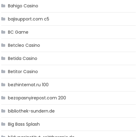
Bahigo Casino
bajisupport.com c5
BC Game
Betcleo Casino
Betida Casino
Betitor Casino
bezhinternat.ru 100
bezopasnyirepost.com 200
bibliothek-sundern.de
Big Bass Splash