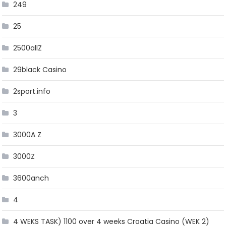
249
25
2500allZ
29black Casino
2sport.info
3
3000A Z
3000Z
3600anch
4
4 WEKS TASK) 1100 over 4 weeks Croatia Casino (WEK 2)