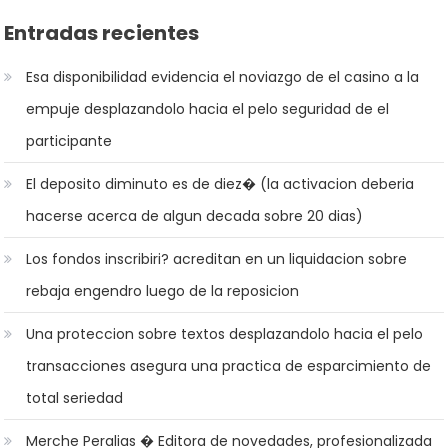
Entradas recientes
Esa disponibilidad evidencia el noviazgo de el casino a la
empuje desplazandolo hacia el pelo seguridad de el
participante
El deposito diminuto es de diez� (la activacion deberia
hacerse acerca de algun decada sobre 20 dias)
Los fondos inscribiri? acreditan en un liquidacion sobre
rebaja engendro luego de la reposicion
Una proteccion sobre textos desplazandolo hacia el pelo
transacciones asegura una practica de esparcimiento de
total seriedad
Merche Peralias � Editora de novedades, profesionalizada