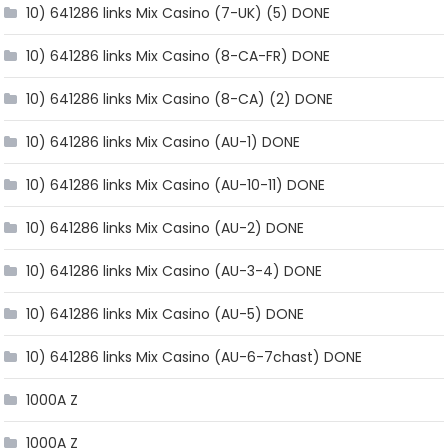
10) 641286 links Mix Casino (7-UK) (5) DONE
10) 641286 links Mix Casino (8-CA-FR) DONE
10) 641286 links Mix Casino (8-CA) (2) DONE
10) 641286 links Mix Casino (AU-1) DONE
10) 641286 links Mix Casino (AU-10-11) DONE
10) 641286 links Mix Casino (AU-2) DONE
10) 641286 links Mix Casino (AU-3-4) DONE
10) 641286 links Mix Casino (AU-5) DONE
10) 641286 links Mix Casino (AU-6-7chast) DONE
1000A Z
1000A Z