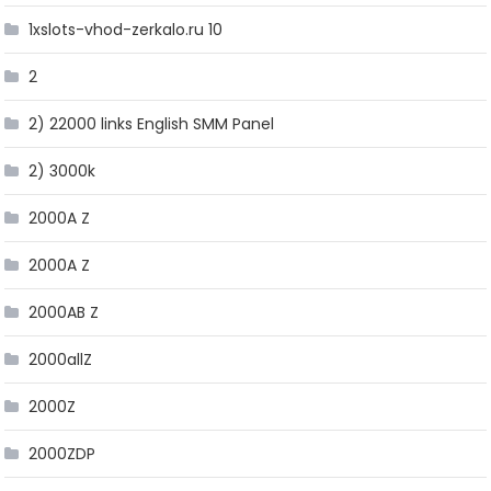
1xslots-vhod-zerkalo.ru 10
2
2) 22000 links English SMM Panel
2) 3000k
2000A Z
2000A Z
2000AB Z
2000allZ
2000Z
2000ZDP