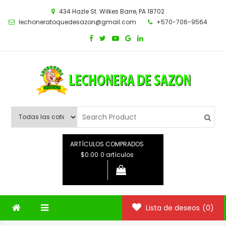
Saltar
434 Hazle St. Wilkes Barre, PA 18702
al
lechoneratoquedesazon@gmail.com
+570-706-9564
contenido
ARTÍCULOS COMPRADOS
$0.00
0 artículos
Lista de deseos
(0)