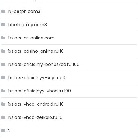
1x-betph.com3
1xbetbetmy.com3
1xslots-ar-online.com
1xslots-casino-online.ru 10
1xslots-oficialniy-bonuskod.ru 100
1xslots-oficialnyy-sayt.ru 10
1xslots-oficialnyy-vhod.ru 100
1xslots-vhod-android.ru 10
1xslots-vhod-zerkalo.ru 10
2