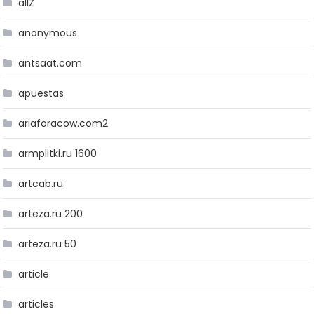
allZ
anonymous
antsaat.com
apuestas
ariaforacow.com2
armplitki.ru 1600
artcab.ru
arteza.ru 200
arteza.ru 50
article
articles