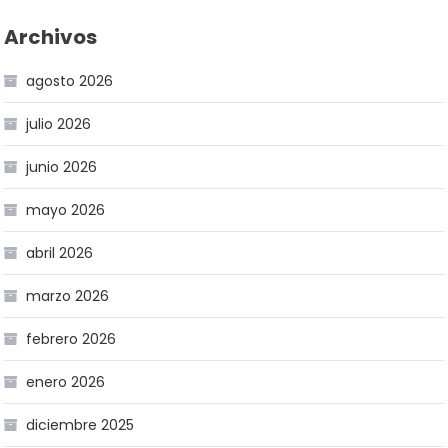
Archivos
agosto 2026
julio 2026
junio 2026
mayo 2026
abril 2026
marzo 2026
febrero 2026
enero 2026
diciembre 2025