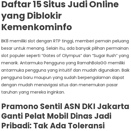
Daftar 15 Situs Judi Online
yang Diblokir
Kemenkominfo
BK8 memiliki slot dengan RTP tinggi, memberi pemain peluang
besar untuk menang. Selain itu, ada banyak pilihan permainan
slot populer seperti “Gates of Olympus” dan “Sugar Rush” yang
menarik. Antarmuka Pengguna yang RamahBolaGG memiliki
antarmuka pengguna yang intuitif dan mudah digunakan. Baik
pengguna baru maupun yang sudah berpengalaman dapat
dengan mudah menavigasi situs dan menemukan pasar
taruhan yang mereka inginkan.
Pramono Sentil ASN DKI Jakarta
Ganti Pelat Mobil Dinas Jadi
Pribadi: Tak Ada Toleransi