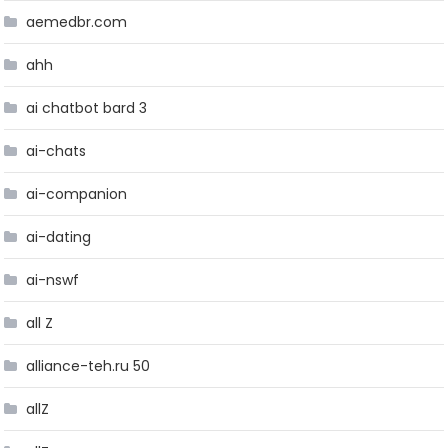
aemedbr.com
ahh
ai chatbot bard 3
ai-chats
ai-companion
ai-dating
ai-nswf
all Z
alliance-teh.ru 50
allZ