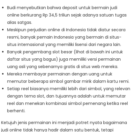
Budi menyebutkan bahwa deposit untuk bermain judi
online berkurang Rp 34,5 triliun sejak adanya satuan tugas
alias satgas.
Meskipun perjudian online di Indonesia tidak diatur secara
resmi, banyak pemain Indonesia yang bermain di situs-
situs internasional yang memiliki lisensi dari negara lain.
Banyak pengembang slot besar (lihat di bawah ini untuk
daftar situs yang bagus) juga memiliki versi permainan
uang asli yang sebenarnya gratis di situs web mereka.
Mereka membayar permainan dengan uang untuk
memutar beberapa simbol gambar mirik dalam kartu remi.
Setiap reel biasanya memiliki lebih dari simbol, yang relevan
dengan tema slot, dan tujuannya adalah untuk memutar
reel dan menekan kombinasi simbol pemenang ketika reel
berhenti.
Ketujuh jenis permainan ini menjadi potret nyata bagaimana
judi online tidak hanya hadir dalam satu bentuk, tetapi