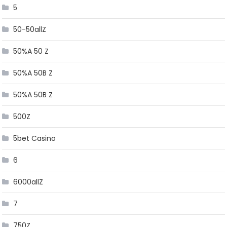
5
50-50allZ
50%A 50 Z
50%A 50B Z
50%A 50B Z
500Z
5bet Casino
6
6000allZ
7
750Z