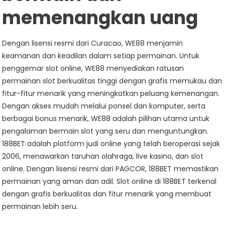
memenangkan uang
Dengan lisensi resmi dari Curacao, WE88 menjamin
keamanan dan keadilan dalam setiap permainan. Untuk
penggemar slot online, WE88 menyediakan ratusan
permainan slot berkualitas tinggi dengan grafis memukau dan
fitur-fitur menarik yang meningkatkan peluang kemenangan.
Dengan akses mudah melalui ponsel dan komputer, serta
berbagai bonus menarik, WE88 adalah pilihan utama untuk
pengalaman bermain slot yang seru dan menguntungkan.
188BET adalah platform judi online yang telah beroperasi sejak
2006, menawarkan taruhan olahraga, live kasino, dan slot
online. Dengan lisensi resmi dari PAGCOR, 188BET memastikan
permainan yang aman dan adil. Slot online di 188BET terkenal
dengan grafis berkualitas dan fitur menarik yang membuat
permainan lebih seru.