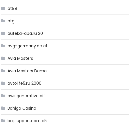
at99
atg
auteka-aba.ru 20
avg-germany.de c1
Avia Masters
Avia Masters Demo
avtolife5.ru 2000
aws generative ai 1
Bahigo Casino
bajisupport.com c5