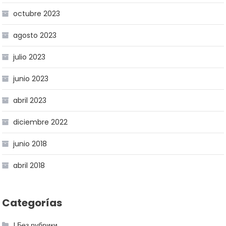
octubre 2023
agosto 2023
julio 2023
junio 2023
abril 2023
diciembre 2022
junio 2018
abril 2018
Categorías
! Без рубрики