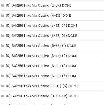
10) 641286 links Mix Casino (2-UK) DONE
10) 641286 links Mix Casino (4-DE) DONE
10) 641286 links Mix Casino (5-SE) (4) DONE
10) 641286 links Mix Casino (5-SE) (6) DONE
10) 641286 links Mix Casino (6-SE) (1) DONE
10) 641286 links Mix Casino (6-SE) (2) DONE
10) 641286 links Mix Casino (6-SE) (3) DONE
10) 641286 links Mix Casino (6-SE) (5) DONE
10) 641286 links Mix Casino (7-UK) (5) DONE
10) 641286 links Mix Casino (8-CA-FR) DONE