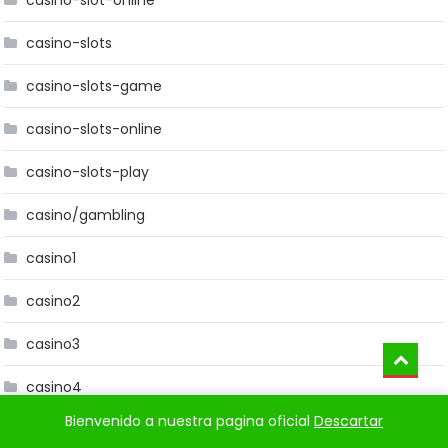
casino-slot-online
casino-slots
casino-slots-game
casino-slots-online
casino-slots-play
casino/gambling
casino1
casino2
casino3
casino4
Bienvenido a nuestra pagina oficial
Descartar
casinobeefbet.com