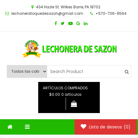
Saltar
434 Hazle St. Wilkes Barre, PA 18702
al
lechoneratoquedesazon@gmail.com
+570-706-9564
contenido
ARTÍCULOS COMPRADOS
$0.00
0 artículos
Lista de deseos
(0)