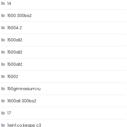
14
1500 300baZ
1500A Z
1500allZ
1500allZ
1500allZ
1500Z
150gimnasium.ru
1600all 300baZ
17
1win1.co.keapp c3