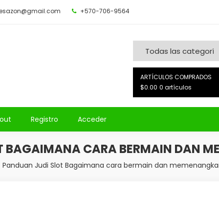
desazon@gmail.com
+570-706-9564
ARTÍCULOS COMPRADOS
$0.00
0 artículos
out
Registro
Acceder
OT BAGAIMANA CARA BERMAIN DAN 
Panduan Judi Slot Bagaimana cara bermain dan memenangka