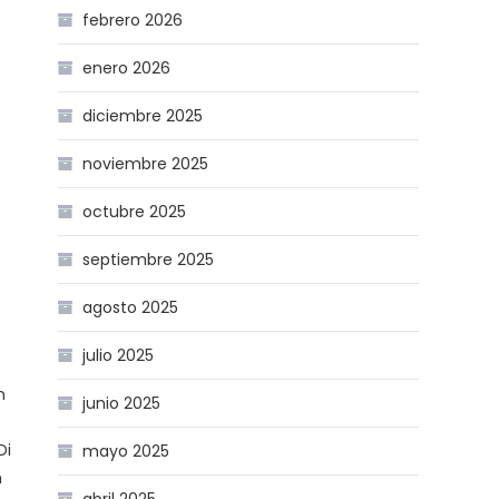
febrero 2026
enero 2026
diciembre 2025
noviembre 2025
octubre 2025
septiembre 2025
agosto 2025
julio 2025
n
junio 2025
Di
mayo 2025
n