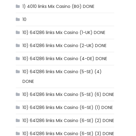
1) 4010 links Mix Casino (BG) DONE
10
10) 641286 links Mix Casino (1-UK) DONE
10) 641286 links Mix Casino (2-UK) DONE
10) 641286 links Mix Casino (4-DE) DONE
10) 641286 links Mix Casino (5-SE) (4)
DONE
10) 641286 links Mix Casino (5-SE) (6) DONE
10) 641286 links Mix Casino (6-SE) (1) DONE
10) 641286 links Mix Casino (6-SE) (2) DONE
10) 641286 links Mix Casino (6-SE) (3) DONE