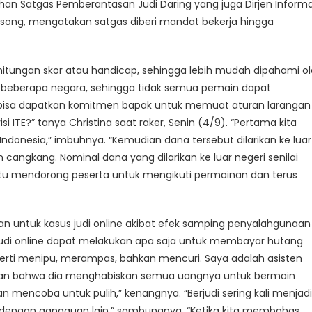
han Satgas Pemberantasan Judi Daring yang juga Dirjen Informa
song, mengatakan satgas diberi mandat bekerja hingga
erhitungan skor atau handicap, sehingga lebih mudah dipahami o
beberapa negara, sehingga tidak semua pemain dapat
 bisa dapatkan komitmen bapak untuk memuat aturan larangan
i ITE?” tanya Christina saat raker, Senin (4/9). “Pertama kita
ndonesia,” imbuhnya. “Kemudian dana tersebut dilarikan ke luar
angkang. Nominal dana yang dilarikan ke luar negeri senilai
asi itu mendorong peserta untuk mengikuti permainan dan terus
ikan untuk kasus judi online akibat efek samping penyalahgunaan
ndu judi online dapat melakukan apa saja untuk membayar hutang
erti menipu, merampas, bahkan mencuri. Saya adalah asisten
an bahwa dia menghabiskan semua uangnya untuk bermain
 mencoba untuk pulih,” kenangnya. “Berjudi sering kali menjadi
t dengan gangguan lain,” sambungnya. “Ketika kita membahas