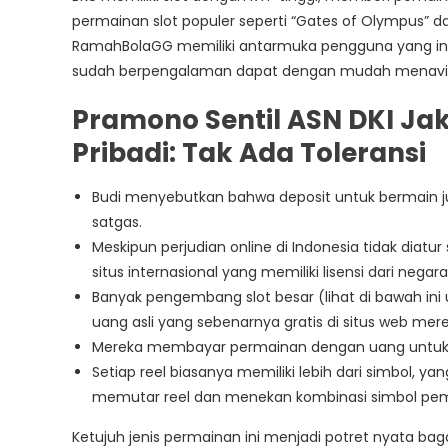
permainan slot populer seperti “Gates of Olympus” 
RamahBolaGG memiliki antarmuka pengguna yang int
sudah berpengalaman dapat dengan mudah menaviga
Pramono Sentil ASN DKI Jaka
Pribadi: Tak Ada Toleransi
Budi menyebutkan bahwa deposit untuk bermain judi
satgas.
Meskipun perjudian online di Indonesia tidak diatu
situs internasional yang memiliki lisensi dari negara 
Banyak pengembang slot besar (lihat di bawah ini 
uang asli yang sebenarnya gratis di situs web mere
Mereka membayar permainan dengan uang untuk 
Setiap reel biasanya memiliki lebih dari simbol, y
memutar reel dan menekan kombinasi simbol peme
Ketujuh jenis permainan ini menjadi potret nyata bag