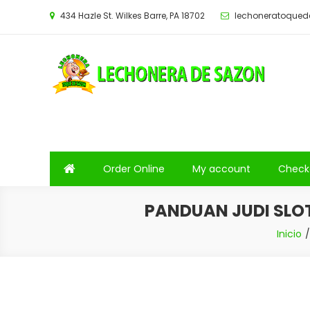
Saltar
434 Hazle St. Wilkes Barre, PA 18702
lechoneratoque
al
contenido
Order Online
My account
Check
PANDUAN JUDI SL
Inicio