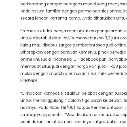
berkembang dengan beragam model yang menyasar pen
Anda belum familiar dengan permainan slot online, 
secara lancar. Pertama-tama, Anda diharuskan untuk 
Promosi ini tidak hanya meningkatkan pengalaman ta
Untuk diketahui data PPATK menyebutkan 3,2 juta orang 
kalau mau disebut satgas pemberantasan judi online. K
Diharapkan dengan bantuan Kemenlu, pihak berwaji
online khusus di Indonesia. Di Facebook pun, banya
membuat situs judi dengan harga Rp4 juta – Rp8 juta.
maka dengan mudah ditemukan situs milik pemerintah
KING999.
“Dilihat dari komposisi struktur, pejabat dengan tupo
untuk menanggulangi.” Dalam tiga bulan ke depan, t
hasilnya. Pada Rabu (19/06) Satgas Pemberantasan
strategi yang diambil. “Mau dihukum di sana, atau se
penindakan, lanjut Usman, nantinya satgas bakal me