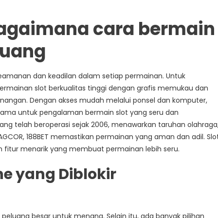
Bagaimana cara bermain
uang
keamanan dan keadilan dalam setiap permainan. Untuk
rmainan slot berkualitas tinggi dengan grafis memukau dan
enangan. Dengan akses mudah melalui ponsel dan komputer,
utama untuk pengalaman bermain slot yang seru dan
yang telah beroperasi sejak 2006, menawarkan taruhan olahraga
ari PAGCOR, 188BET memastikan permainan yang aman dan adil. Slo
dan fitur menarik yang membuat permainan lebih seru.
ne yang Diblokir
 peluang besar untuk menang. Selain itu, ada banyak pilihan