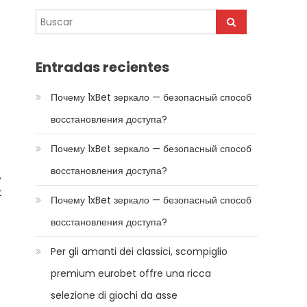
Entradas recientes
Почему 1xBet зеркало — безопасный способ
восстановления доступа?
Почему 1xBet зеркало — безопасный способ
восстановления доступа?
,
t
Почему 1xBet зеркало — безопасный способ
восстановления доступа?
Per gli amanti dei classici, scompiglio
premium eurobet offre una ricca
selezione di giochi da asse