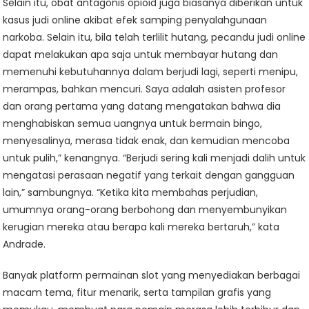
Selain itu, obat antagonis opioid juga biasanya diberikan untuk
kasus judi online akibat efek samping penyalahgunaan
narkoba. Selain itu, bila telah terlilit hutang, pecandu judi online
dapat melakukan apa saja untuk membayar hutang dan
memenuhi kebutuhannya dalam berjudi lagi, seperti menipu,
merampas, bahkan mencuri. Saya adalah asisten profesor
dan orang pertama yang datang mengatakan bahwa dia
menghabiskan semua uangnya untuk bermain bingo,
menyesalinya, merasa tidak enak, dan kemudian mencoba
untuk pulih,” kenangnya. “Berjudi sering kali menjadi dalih untuk
mengatasi perasaan negatif yang terkait dengan gangguan
lain,” sambungnya. “Ketika kita membahas perjudian,
umumnya orang-orang berbohong dan menyembunyikan
kerugian mereka atau berapa kali mereka bertaruh,” kata
Andrade.
Banyak platform permainan slot yang menyediakan berbagai
macam tema, fitur menarik, serta tampilan grafis yang