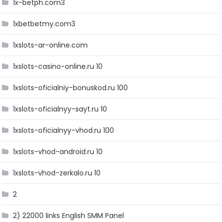
1x-betph.com3
1xbetbetmy.com3
1xslots-ar-online.com
1xslots-casino-online.ru 10
1xslots-oficialniy-bonuskod.ru 100
1xslots-oficialnyy-sayt.ru 10
1xslots-oficialnyy-vhod.ru 100
1xslots-vhod-android.ru 10
1xslots-vhod-zerkalo.ru 10
2
2) 22000 links English SMM Panel