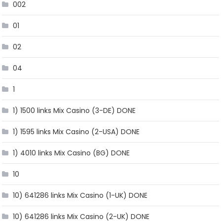
002
01
02
04
1
1) 1500 links Mix Casino (3-DE) DONE
1) 1595 links Mix Casino (2-USA) DONE
1) 4010 links Mix Casino (BG) DONE
10
10) 641286 links Mix Casino (1-UK) DONE
10) 641286 links Mix Casino (2-UK) DONE