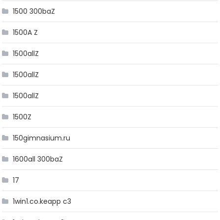
1500 300baZ
1500A Z
1500allZ
1500allZ
1500allZ
1500Z
150gimnasium.ru
1600all 300baZ
17
1win1.co.keapp c3