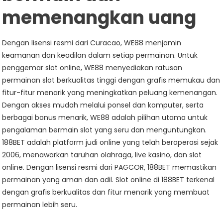
memenangkan uang
Dengan lisensi resmi dari Curacao, WE88 menjamin
keamanan dan keadilan dalam setiap permainan. Untuk
penggemar slot online, WE88 menyediakan ratusan
permainan slot berkualitas tinggi dengan grafis memukau dan
fitur-fitur menarik yang meningkatkan peluang kemenangan.
Dengan akses mudah melalui ponsel dan komputer, serta
berbagai bonus menarik, WE88 adalah pilihan utama untuk
pengalaman bermain slot yang seru dan menguntungkan.
188BET adalah platform judi online yang telah beroperasi sejak
2006, menawarkan taruhan olahraga, live kasino, dan slot
online. Dengan lisensi resmi dari PAGCOR, 188BET memastikan
permainan yang aman dan adil. Slot online di 188BET terkenal
dengan grafis berkualitas dan fitur menarik yang membuat
permainan lebih seru.