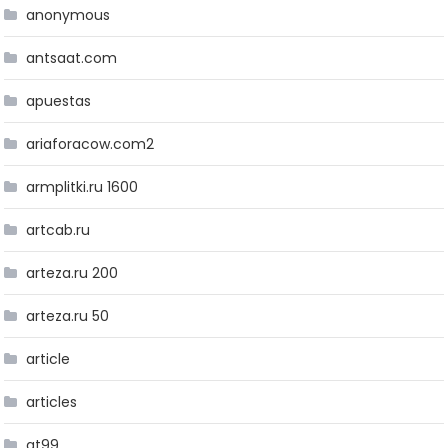
anonymous
antsaat.com
apuestas
ariaforacow.com2
armplitki.ru 1600
artcab.ru
arteza.ru 200
arteza.ru 50
article
articles
at99