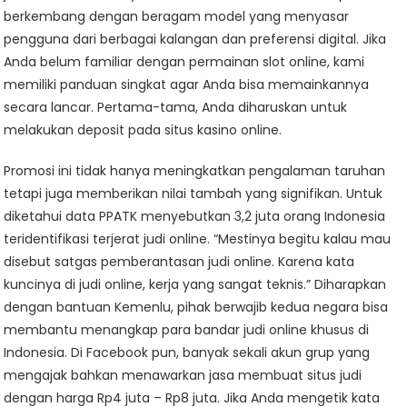
berkembang dengan beragam model yang menyasar
pengguna dari berbagai kalangan dan preferensi digital. Jika
Anda belum familiar dengan permainan slot online, kami
memiliki panduan singkat agar Anda bisa memainkannya
secara lancar. Pertama-tama, Anda diharuskan untuk
melakukan deposit pada situs kasino online.
Promosi ini tidak hanya meningkatkan pengalaman taruhan
tetapi juga memberikan nilai tambah yang signifikan. Untuk
diketahui data PPATK menyebutkan 3,2 juta orang Indonesia
teridentifikasi terjerat judi online. “Mestinya begitu kalau mau
disebut satgas pemberantasan judi online. Karena kata
kuncinya di judi online, kerja yang sangat teknis.” Diharapkan
dengan bantuan Kemenlu, pihak berwajib kedua negara bisa
membantu menangkap para bandar judi online khusus di
Indonesia. Di Facebook pun, banyak sekali akun grup yang
mengajak bahkan menawarkan jasa membuat situs judi
dengan harga Rp4 juta – Rp8 juta. Jika Anda mengetik kata