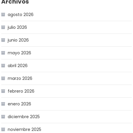
Archivos
agosto 2026
julio 2026
junio 2026
mayo 2026
abril 2026
marzo 2026
febrero 2026
enero 2026
diciembre 2025
noviembre 2025