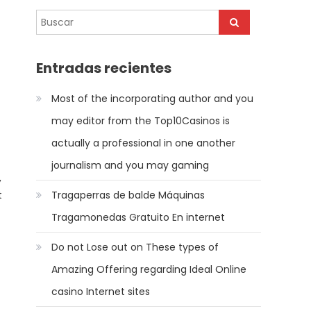
Entradas recientes
Most of the incorporating author and you
may editor from the Top10Casinos is
actually a professional in one another
journalism and you may gaming
,
t
Tragaperras de balde Máquinas
Tragamonedas Gratuito En internet
Do not Lose out on These types of
Amazing Offering regarding Ideal Online
casino Internet sites