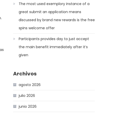
The most used exemplory instance of a
great submit an application means
.
discussed by brand new rewards is the free
spins welcome offer
Participants provides day to just accept
the main benefit immediately after it’s
ias
given
Archivos
agosto 2026
julio 2026
junio 2026