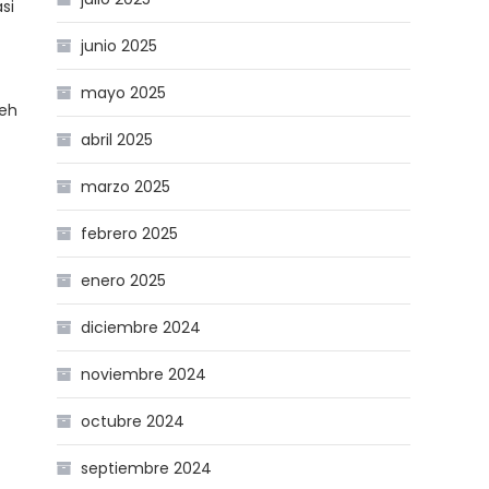
si
junio 2025
mayo 2025
leh
abril 2025
marzo 2025
febrero 2025
enero 2025
diciembre 2024
noviembre 2024
octubre 2024
septiembre 2024