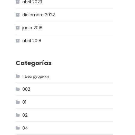
abril 2023
diciembre 2022
junio 2018
abril 2018
Categorías
! Без рубрики
002
01
02
04