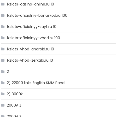
1xslots-casino-online.ru 10
1xslots-oficialniy-bonuskod.ru 100
1xslots-oficialnyy-sayt.ru 10
1xslots-oficialnyy-vhod.ru 100
1xslots-vhod-android.ru 10
1xslots-vhod-zerkalo.ru 10
2
2) 22000 links English SMM Panel
2) 3000k
2000A Z
2000A Z