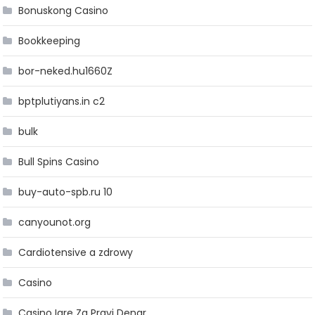
Bonuskong Casino
Bookkeeping
bor-neked.hu1660Z
bptplutiyans.in c2
bulk
Bull Spins Casino
buy-auto-spb.ru 10
canyounot.org
Cardiotensive a zdrowy
Casino
Casino Igre Za Pravi Denar