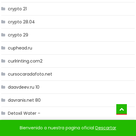
crypto 21
crypto 28.04
crypto 29
cuphead.ru
curlrinting.com2
cursocaradafoto.net
daavdeev.ru 10
davranis.net 80
Detoxil Water –
devis-msk.ru
Bienvenido a nuestra pagina oficial
Descartar