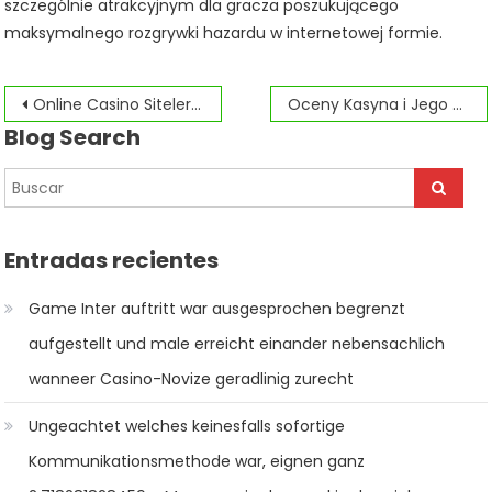
szczególnie atrakcyjnym dla gracza poszukującego
maksymalnego rozgrywki hazardu w internetowej formie.
Navegación
Online Casino Siteleri ve Oyunları
Oceny Kasyna i Jego Ofert Działań Hazardowych w Internecie
Blog Search
de
entradas
Entradas recientes
Game Inter auftritt war ausgesprochen begrenzt
aufgestellt und male erreicht einander nebensachlich
wanneer Casino-Novize geradlinig zurecht
Ungeachtet welches keinesfalls sofortige
Kommunikationsmethode war, eignen ganz