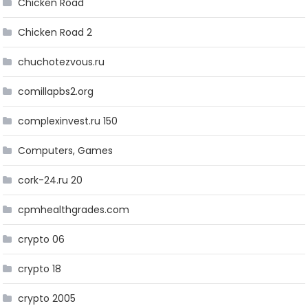
Chicken Road
Chicken Road 2
chuchotezvous.ru
comillapbs2.org
complexinvest.ru 150
Computers, Games
cork-24.ru 20
cpmhealthgrades.com
crypto 06
crypto 18
crypto 2005