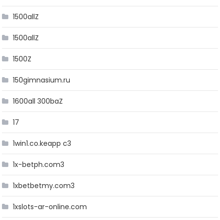
1500allZ
1500allZ
1500Z
150gimnasium.ru
1600all 300baZ
17
1win1.co.keapp c3
1x-betph.com3
1xbetbetmy.com3
1xslots-ar-online.com