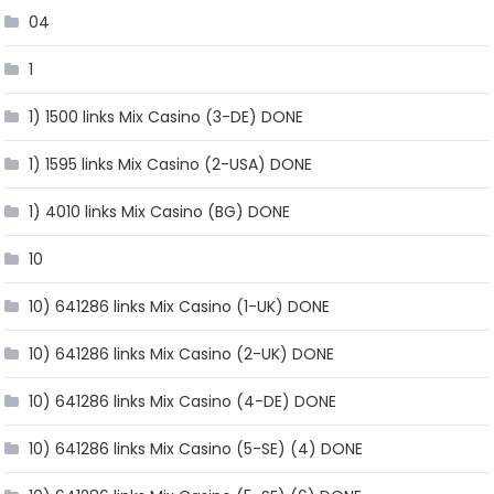
04
1
1) 1500 links Mix Casino (3-DE) DONE
1) 1595 links Mix Casino (2-USA) DONE
1) 4010 links Mix Casino (BG) DONE
10
10) 641286 links Mix Casino (1-UK) DONE
10) 641286 links Mix Casino (2-UK) DONE
10) 641286 links Mix Casino (4-DE) DONE
10) 641286 links Mix Casino (5-SE) (4) DONE