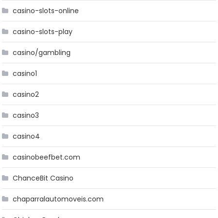
casino-slots-online
casino-slots-play
casino/gambling
casino1
casino2
casino3
casino4
casinobeefbet.com
ChanceBit Casino
chaparralautomoveis.com