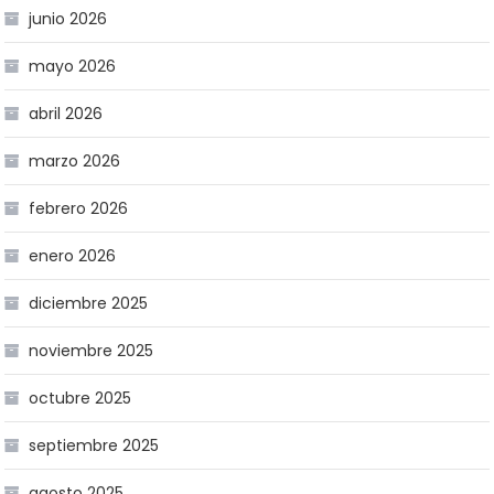
junio 2026
mayo 2026
abril 2026
marzo 2026
febrero 2026
enero 2026
diciembre 2025
noviembre 2025
octubre 2025
septiembre 2025
agosto 2025