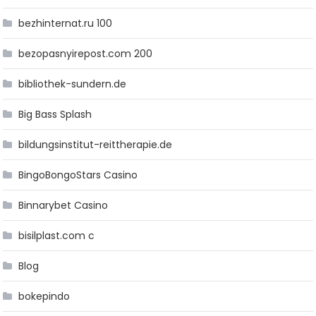
bezhinternat.ru 100
bezopasnyirepost.com 200
bibliothek-sundern.de
Big Bass Splash
bildungsinstitut-reittherapie.de
BingoBongoStars Casino
Binnarybet Casino
bisilplast.com c
Blog
bokepindo