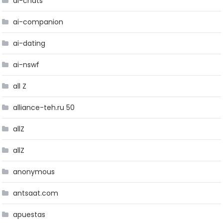
ai-chats
ai-companion
ai-dating
ai-nswf
all Z
alliance-teh.ru 50
allZ
allZ
anonymous
antsaat.com
apuestas