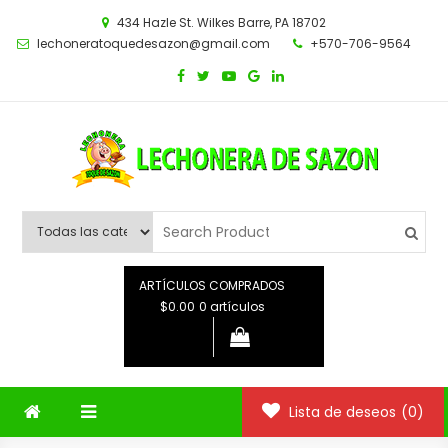
Saltar
434 Hazle St. Wilkes Barre, PA 18702
al
lechoneratoquedesazon@gmail.com
+570-706-9564
contenido
ARTÍCULOS COMPRADOS
$0.00
0 artículos
Lista de deseos
(0)