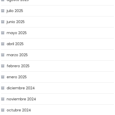
julio 2025
junio 2025
mayo 2025
abril 2025
marzo 2025
febrero 2025
enero 2025
diciembre 2024
noviembre 2024
octubre 2024