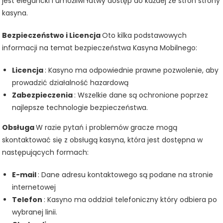
jest elegancki i umożliwi łatwy dostęp do każdej ze stron strony
kasyna.
Bezpieczeństwo i Licencja
Oto kilka podstawowych
informacji na temat bezpieczeństwa Kasyna Mobilnego:
Licencja
: Kasyno ma odpowiednie prawne pozwolenie, aby
prowadzić działalność hazardową
Zabezpieczenia
: Wszelkie dane są ochronione poprzez
najlepsze technologie bezpieczeństwa.
Obsługa
W razie pytań i problemów gracze mogą
skontaktować się z obsługą kasyna, która jest dostępna w
następujących formach:
E-mail
: Dane adresu kontaktowego są podane na stronie
internetowej
Telefon
: Kasyno ma oddział telefoniczny który odbiera po
wybranej linii.