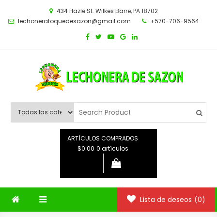
Saltar
434 Hazle St. Wilkes Barre, PA 18702
al
lechoneratoquedesazon@gmail.com
+570-706-9564
contenido
ARTÍCULOS COMPRADOS
$0.00
0 artículos
Lista de deseos
(0)