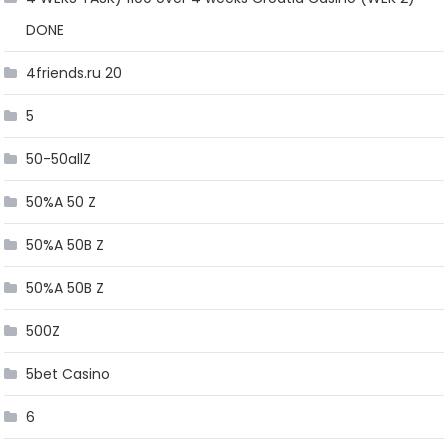
DONE
4friends.ru 20
5
50-50allZ
50%A 50 Z
50%A 50B Z
50%A 50B Z
500Z
5bet Casino
6