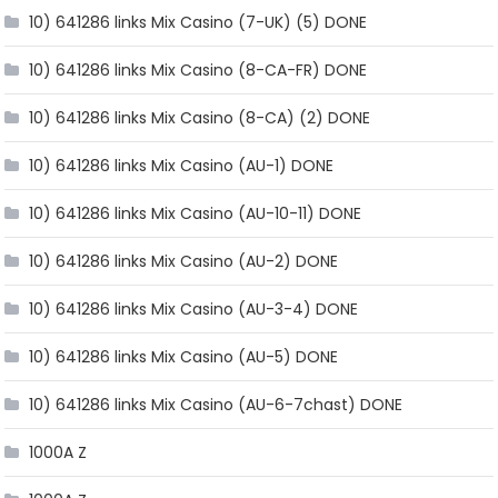
10) 641286 links Mix Casino (7-UK) (5) DONE
10) 641286 links Mix Casino (8-CA-FR) DONE
10) 641286 links Mix Casino (8-CA) (2) DONE
10) 641286 links Mix Casino (AU-1) DONE
10) 641286 links Mix Casino (AU-10-11) DONE
10) 641286 links Mix Casino (AU-2) DONE
10) 641286 links Mix Casino (AU-3-4) DONE
10) 641286 links Mix Casino (AU-5) DONE
10) 641286 links Mix Casino (AU-6-7chast) DONE
1000A Z