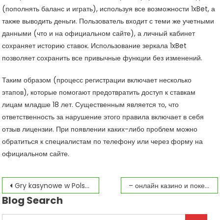
(пополнять баланс и играть), используя все возможности 1xBet, а
также выводить деньги. Пользователь входит с теми же учетными
данными (что и на официальном сайте), а личный кабинет
сохраняет историю ставок. Использование зеркала 1xBet
позволяет сохранить все привычные функции без изменений.
Таким образом (процесс регистрации включает несколько
этапов), которые помогают предотвратить доступ к ставкам
лицам младше 18 лет. Существенным является то, что
ответственность за нарушение этого правила включает в себя
отзыв лицензии. При появлении каких-либо проблем можно
обратиться к специалистам по телефону или через форму на
официальном сайте.
Navegación
Gry kasynowe w Polsce: Kompletny przewodnik po świecie hazardu
– онлайн казино и покер рум.3872 (2)
Blog Search
de