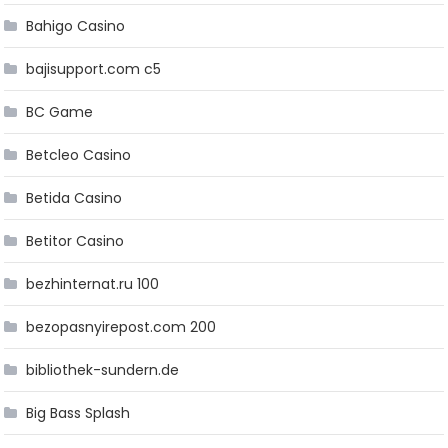
Bahigo Casino
bajisupport.com c5
BC Game
Betcleo Casino
Betida Casino
Betitor Casino
bezhinternat.ru 100
bezopasnyirepost.com 200
bibliothek-sundern.de
Big Bass Splash