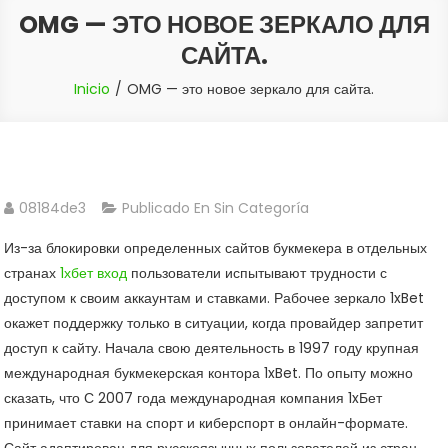
OMG — ЭТО НОВОЕ ЗЕРКАЛО ДЛЯ
САЙТА.
Inicio
OMG — это новое зеркало для сайта.
08184de3
Publicado En Sin Categoría
Из-за блокировки определенных сайтов букмекера в отдельных
странах
1хбет вход
пользователи испытывают трудности с
доступом к своим аккаунтам и ставками. Рабочее зеркало 1xBet
окажет поддержку только в ситуации, когда провайдер запретит
доступ к сайту. Начала свою деятельность в 1997 году крупная
международная букмекерская контора 1xBet.
По опыту можно
сказать, что С 2007 года международная компания 1xБет
принимает ставки на спорт и киберспорт в онлайн-формате.