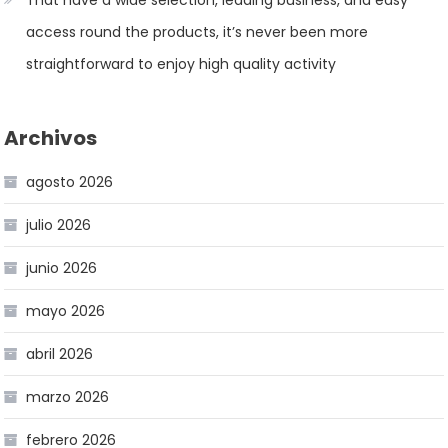
That have a wide selection, leading business, and easy
access round the products, it’s never been more
straightforward to enjoy high quality activity
Archivos
agosto 2026
julio 2026
junio 2026
mayo 2026
abril 2026
marzo 2026
febrero 2026