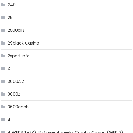
249
25
2500allZ
29black Casino
2sport.info
3
3000A Z
3000Z
3600anch
4
4 WEKS TASK) 1100 over 4 weeks Croatia Casino (WEK 2)