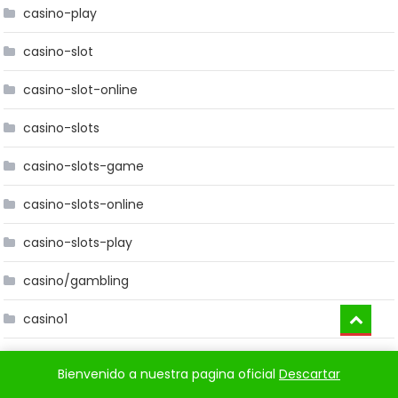
casino-play
casino-slot
casino-slot-online
casino-slots
casino-slots-game
casino-slots-online
casino-slots-play
casino/gambling
casino1
casino2
Bienvenido a nuestra pagina oficial
Descartar
casino3