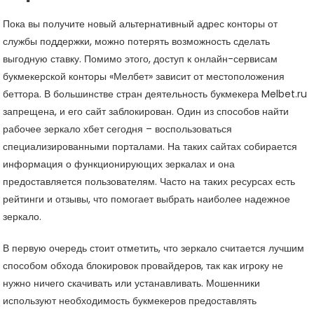
Пока вы получите новый альтернативный адрес конторы от
службы поддержки, можно потерять возможность сделать
выгодную ставку. Помимо этого, доступ к онлайн-сервисам
букмекерской конторы «Мелбет» зависит от местоположения
беттора. В большинстве стран деятельность букмекера Melbet.ru
запрещена, и его сайт заблокирован. Один из способов найти
рабочее зеркало хбет сегодня – воспользоваться
специализированными порталами. На таких сайтах собирается
информация о функционирующих зеркалах и она
предоставляется пользователям. Часто на таких ресурсах есть
рейтинги и отзывы, что помогает выбрать наиболее надежное
зеркало.
В первую очередь стоит отметить, что зеркало считается лучшим
способом обхода блокировок провайдеров, так как игроку не
нужно ничего скачивать или устанавливать. Мошенники
используют необходимость букмекеров предоставлять