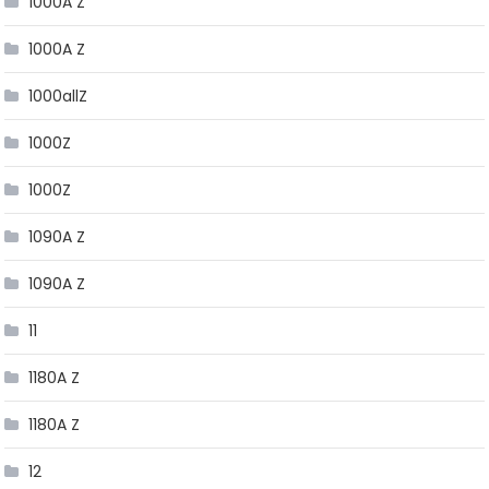
1000A Z
1000A Z
1000allZ
1000Z
1000Z
1090A Z
1090A Z
11
1180A Z
1180A Z
12