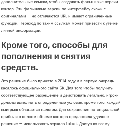
дополнительные ссылки, чтобы создавать фальшивые версии
контор. Эти фальшивые версии по интерфейсу схожи с
оригиналами — но отличаются URL и имеют ограниченные
функции. Переход по таким ссылкам может привести к утечке
личной информации.
Кроме того, способы для
пополнения и снятия
средств.
Это решение было принято в 2014 году и в первую очередь
касалось официального сайта БК. Для того чтобы получить
соответствующее разрешение и действовать легально, игроки
должны выполнить определенные условия, кроме того, каждый
выигрыш облагается налогом. Для сохранения потенциальной
прибыли в полном объеме контора предложила удачное
решение — использовать зеркало 1 xbet. Доступ ко всему