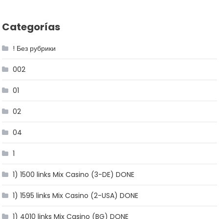
Categorías
! Без рубрики
002
01
02
04
1
1) 1500 links Mix Casino (3-DE) DONE
1) 1595 links Mix Casino (2-USA) DONE
1) 4010 links Mix Casino (BG) DONE