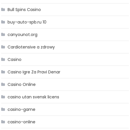
Bull Spins Casino
buy-auto-spb.ru 10
canyounot.org
Cardiotensive a zdrowy
Casino
Casino Igre Za Pravi Denar
Casino Online
casino utan svensk licens
casino-game
casino-online