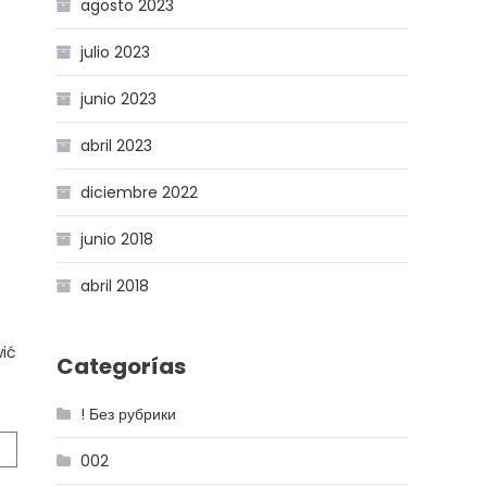
agosto 2023
julio 2023
junio 2023
abril 2023
diciembre 2022
junio 2018
abril 2018
wić
Categorías
! Без рубрики
002