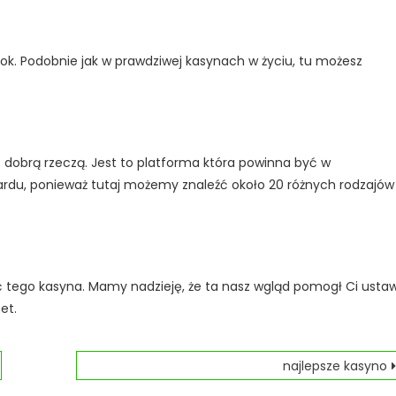
rok. Podobnie jak w prawdziwej kasynach w życiu, tu możesz
 dobrą rzeczą. Jest to platforma która powinna być w
zardu, ponieważ tutaj możemy znaleźć około 20 różnych rodzajów
 tego kasyna. Mamy nadzieję, że ta nasz wgląd pomogł Ci usta
et.
najlepsze kasyno