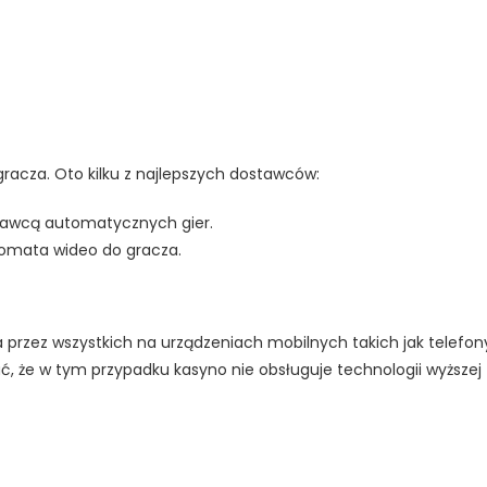
 gracza. Oto kilku z najlepszych dostawców:
stawcą automatycznych gier.
tomata wideo do gracza.
 przez wszystkich na urządzeniach mobilnych takich jak telefon
ć, że w tym przypadku kasyno nie obsługuje technologii wyższej