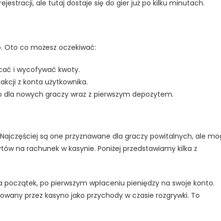
estracji, ale tutaj dostaje się do gier już po kilku minutach.
ło. Oto co możesz oczekiwać:
cać i wycofywać kwoty.
kcji z konta użytkownika.
lko dla nowych graczy wraz z pierwszym depozytem.
 Najczęściej są one przyznawane dla graczy powitalnych, ale m
tów na rachunek w kasynie. Poniżej przedstawiamy kilka z
a początek, po pierwszym wpłaceniu pieniędzy na swoje konto.
sowany przez kasyno jako przychody w czasie rozgrywki. To