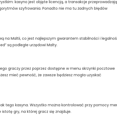
kim: kasyno jest objęte licencją, a transakcje przeprowadzają
lgorytmów szyfrowania. Ponadto nie ma tu żadnych błędów
na Maltii, co jest najlepszym gwarantem stabilności i legalnoś
ited” są podległe urzędowi Malty.
ącego graczy przez poprzez dostępne w menu skrzynki pocztowe
możesz mieć pewność, że zawsze będziesz mogła uzyskać
to znak tego kasyna. Wszystko można kontrolować przy pomocy m
stotę gry, na której gracz się znajduje.