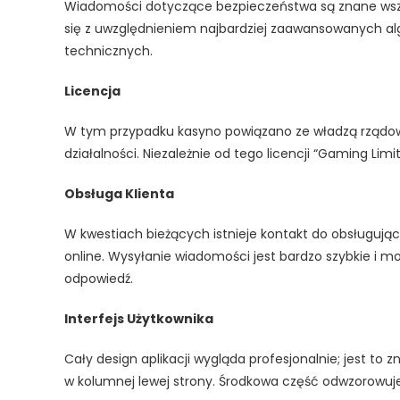
Wiadomości dotyczące bezpieczeństwa są znane wszyst
się z uwzględnieniem najbardziej zaawansowanych a
technicznych.
Licencja
W tym przypadku kasyno powiązano ze władzą rządową 
działalności. Niezależnie od tego licencji “Gaming Lim
Obsługa Klienta
W kwestiach bieżących istnieje kontakt do obsługuj
online. Wysyłanie wiadomości jest bardzo szybkie i 
odpowiedź.
Interfejs Użytkownika
Cały design aplikacji wygląda profesjonalnie; jest 
w kolumnej lewej strony. Środkowa część odwzorowuje i