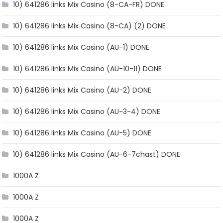
10) 641286 links Mix Casino (8-CA-FR) DONE
10) 641286 links Mix Casino (8-CA) (2) DONE
10) 641286 links Mix Casino (AU-1) DONE
10) 641286 links Mix Casino (AU-10-11) DONE
10) 641286 links Mix Casino (AU-2) DONE
10) 641286 links Mix Casino (AU-3-4) DONE
10) 641286 links Mix Casino (AU-5) DONE
10) 641286 links Mix Casino (AU-6-7chast) DONE
1000A Z
1000A Z
1000A Z