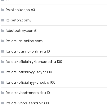
1win1.co.keapp c3
1x-betph.com3
1xbetbetmy.com3
1xslots-ar-online.com
1xslots-casino-online.ru 10
1xslots-oficialniy-bonuskod.ru 100
1xslots-oficialnyy-sayt.ru 10
1xslots-oficialnyy-vhod.ru 100
1xslots-vhod-android.ru 10
1xslots-vhod-zerkalo.ru 10