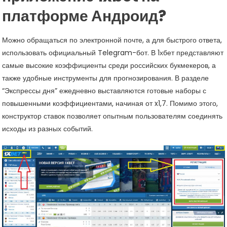
платформе Андроид?
Можно обращаться по электронной почте, а для быстрого ответа,
использовать официальный Telegram-бот. В 1хбет представляют
самые высокие коэффициенты среди российских букмекеров, а
также удобные инструменты для прогнозирования. В разделе
“Экспрессы дня” ежедневно выставляются готовые наборы с
повышенными коэффициентами, начиная от x1,7. Помимо этого,
конструктор ставок позволяет опытным пользователям соединять
исходы из разных событий.