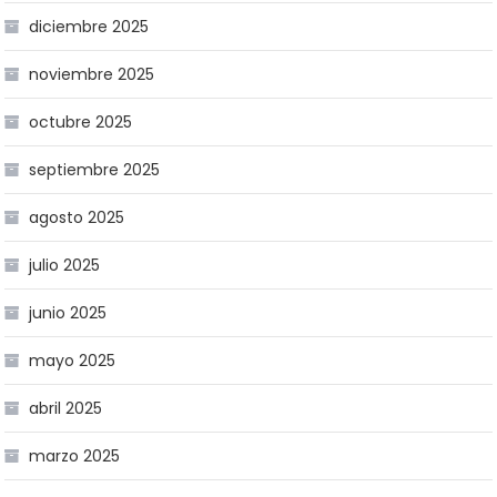
diciembre 2025
noviembre 2025
octubre 2025
septiembre 2025
agosto 2025
julio 2025
junio 2025
mayo 2025
abril 2025
marzo 2025