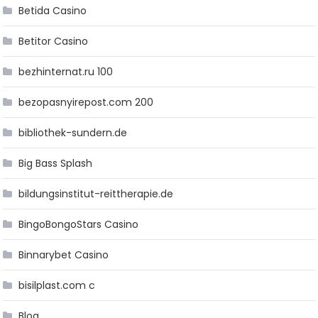
Betida Casino
Betitor Casino
bezhinternat.ru 100
bezopasnyirepost.com 200
bibliothek-sundern.de
Big Bass Splash
bildungsinstitut-reittherapie.de
BingoBongoStars Casino
Binnarybet Casino
bisilplast.com c
Blog