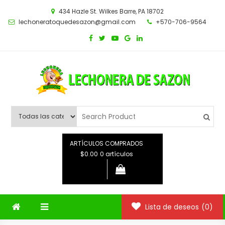
Saltar
434 Hazle St. Wilkes Barre, PA 18702
al
lechoneratoquedesazon@gmail.com
+570-706-9564
contenido
ARTÍCULOS COMPRADOS
$0.00
0 artículos
Lista de deseos
(0)