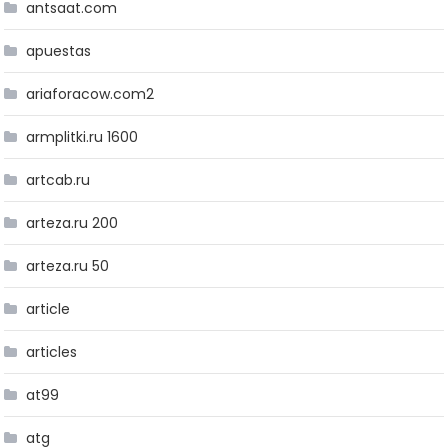
antsaat.com
apuestas
ariaforacow.com2
armplitki.ru 1600
artcab.ru
arteza.ru 200
arteza.ru 50
article
articles
at99
atg