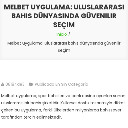
MELBET UYGULAMA: ULUSLARARASI
BAHIS DÜNYASINDA GÜVENILIR
SEÇIM
Inicio
Melbet uygulama: Uluslararası bahis dünyasında güvenilir
seçim
08184de3
Publicado En Sin Categoría
Melbet uygulama; spor bahisleri ve canlı casino oyunları sunan
uluslararası bir bahis şirketidir. Kullanıcı dostu tasarımıyla dikkat
çeken bu uygulama, farklı ülkelerden milyonlarca bahissever
tarafından tercih edilmektedir.