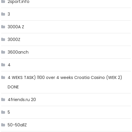
2sport.info
3
3000A Z
3000Z
3600anch
4
4 WEKS TASK) 1100 over 4 weeks Croatia Casino (WEK 2)
DONE
4friends.ru 20
5
50-50allZ