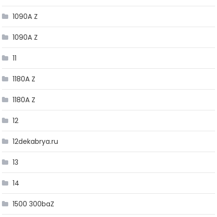
1090A Z
1090A Z
11
1180A Z
1180A Z
12
12dekabrya.ru
13
14
1500 300baZ