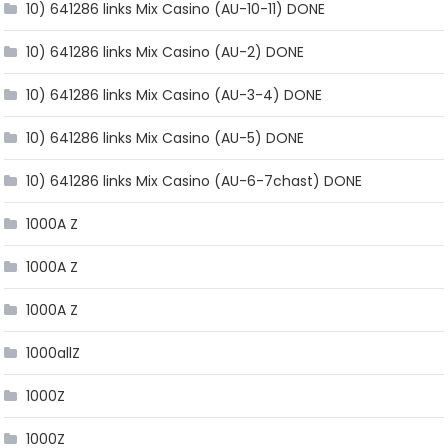
10) 641286 links Mix Casino (AU-10-11) DONE
10) 641286 links Mix Casino (AU-2) DONE
10) 641286 links Mix Casino (AU-3-4) DONE
10) 641286 links Mix Casino (AU-5) DONE
10) 641286 links Mix Casino (AU-6-7chast) DONE
1000A Z
1000A Z
1000A Z
1000allZ
1000Z
1000Z