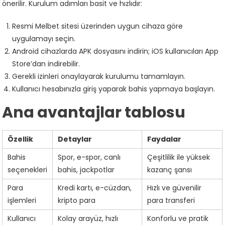
önerilir. Kurulum adımları basit ve hızlıdır:
Resmi Melbet sitesi üzerinden uygun cihaza göre
uygulamayı seçin.
Android cihazlarda APK dosyasını indirin; iOS kullanıcıları App
Store’dan indirebilir.
Gerekli izinleri onaylayarak kurulumu tamamlayın.
Kullanıcı hesabınızla giriş yaparak bahis yapmaya başlayın.
Ana avantajlar tablosu
Özellik
Detaylar
Faydalar
Bahis
Spor, e-spor, canlı
Çeşitlilik ile yüksek
seçenekleri
bahis, jackpotlar
kazanç şansı
Para
Kredi kartı, e-cüzdan,
Hızlı ve güvenilir
işlemleri
kripto para
para transferi
Kullanıcı
Kolay arayüz, hızlı
Konforlu ve pratik