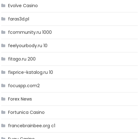
Evolve Casino
faras3d.pl
fcommunity.ru 1000
feelyourbody.ru 10
fitago.ru 200
fixprice-katalog.ru 10
focuspp.com2
Forex News
Fortunica Casino
francebrainbee.org c1