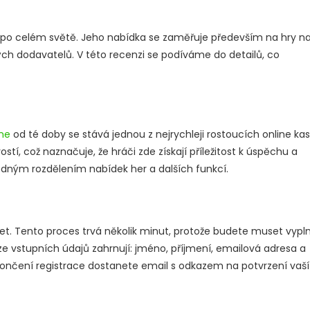
her po celém světě. Jeho nabídka se zaměřuje především na hry n
 dodavatelů. V této recenzi se podíváme do detailů, co
ine
od té doby se stává jednou z nejrychleji rostoucích online kas
ostí, což naznačuje, že hráči zde získají příležitost k úspěchu a
dným rozdělením nabídek her a dalších funkcí.
čet. Tento proces trvá několik minut, protože budete muset vypln
e vstupních údajů zahrnují: jméno, příjmení, emailová adresa a
ončení registrace dostanete email s odkazem na potvrzení vaší