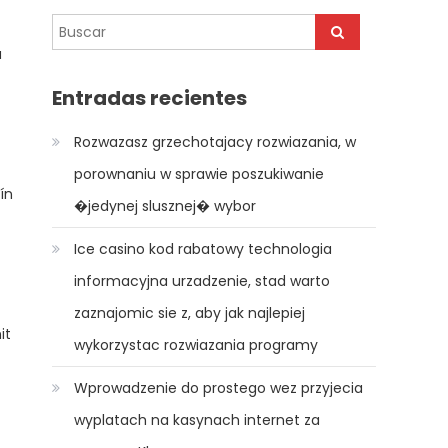
a
Entradas recientes
Rozwazasz grzechotajacy rozwiazania, w
porownaniu w sprawie poszukiwanie
ín
�jedynej slusznej� wybor
Ice casino kod rabatowy technologia
informacyjna urzadzenie, stad warto
zaznajomic sie z, aby jak najlepiej
it
wykorzystac rozwiazania programy
Wprowadzenie do prostego wez przyjecia
wyplatach na kasynach internet za