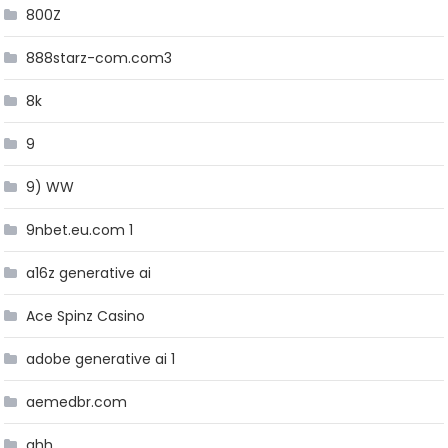
800Z
888starz-com.com3
8k
9
9) WW
9nbet.eu.com 1
a16z generative ai
Ace Spinz Casino
adobe generative ai 1
aemedbr.com
ahh