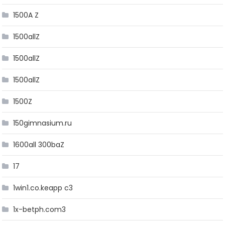
1500A Z
1500allZ
1500allZ
1500allZ
1500Z
150gimnasium.ru
1600all 300baZ
17
1win1.co.keapp c3
1x-betph.com3