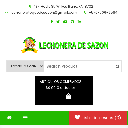
Saltar
434 Hazle St. Wilkes Barre, PA 18702
al
lechoneratoquedesazon@gmail.com
+570-706-9564
contenido
ARTÍCULOS COMPRADOS
$0.00
0 artículos
Lista de deseos
(0)