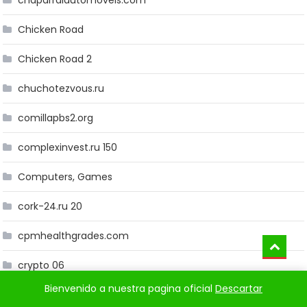
chaparralautomoveis.com
Chicken Road
Chicken Road 2
chuchotezvous.ru
comillapbs2.org
complexinvest.ru 150
Computers, Games
cork-24.ru 20
cpmhealthgrades.com
crypto 06
Bienvenido a nuestra pagina oficial
Descartar
crypto 18