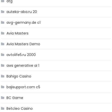
atg
auteka-aba.ru 20
avg-germany.de c1
Avia Masters
Avia Masters Demo
avtolife5.ru 2000
aws generative ai 1
Bahigo Casino
bajisupport.com c5
BC Game
Betcleo Casino