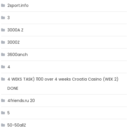
2sport.info
3
3000A Z
3000Z
3600anch
4
4 WEKS TASK) 1100 over 4 weeks Croatia Casino (WEK 2)
DONE
4friends.ru 20
5
50-50allZ