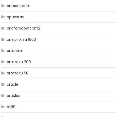
antsaat.com
apuestas
ariaforacow.com2
armplitki.ru 1600
artcab.ru
arteza.ru 200
arteza.ru 50
article
articles
at99