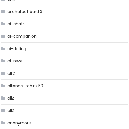
ai chatbot bard 3
ai-chats
ai-companion
ai-dating
ai-nswf
all Z
alliance-teh.ru 50
allZ
allZ
anonymous