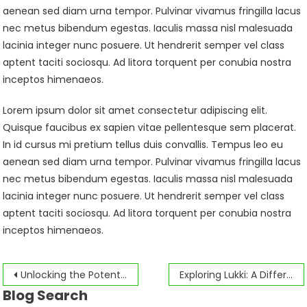
aenean sed diam urna tempor. Pulvinar vivamus fringilla lacus
nec metus bibendum egestas. Iaculis massa nisl malesuada
lacinia integer nunc posuere. Ut hendrerit semper vel class
aptent taciti sociosqu. Ad litora torquent per conubia nostra
inceptos himenaeos.
Lorem ipsum dolor sit amet consectetur adipiscing elit.
Quisque faucibus ex sapien vitae pellentesque sem placerat.
In id cursus mi pretium tellus duis convallis. Tempus leo eu
aenean sed diam urna tempor. Pulvinar vivamus fringilla lacus
nec metus bibendum egestas. Iaculis massa nisl malesuada
lacinia integer nunc posuere. Ut hendrerit semper vel class
aptent taciti sociosqu. Ad litora torquent per conubia nostra
inceptos himenaeos.
Navegación
Unlocking the Potential of Online Casinos: A Strategic Guide for Smart Players
Exploring Lukki: A Different Take on Online Casino Platforms
Blog Search
de