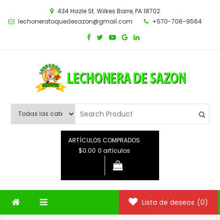
Saltar
434 Hazle St. Wilkes Barre, PA 18702
al
lechoneratoquedesazon@gmail.com
+570-706-9564
contenido
ARTÍCULOS COMPRADOS
$0.00
0 artículos
Lista de deseos
(0)