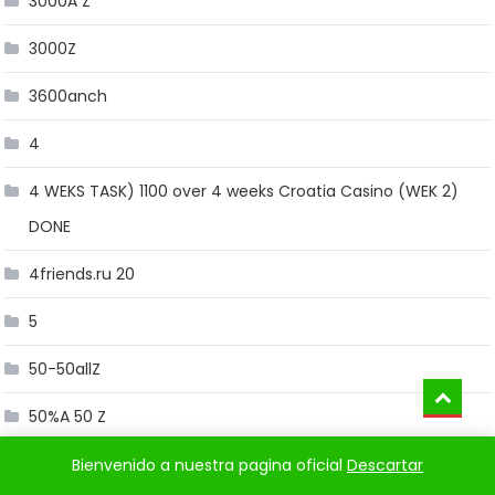
3000A Z
3000Z
3600anch
4
4 WEKS TASK) 1100 over 4 weeks Croatia Casino (WEK 2)
DONE
4friends.ru 20
5
50-50allZ
50%A 50 Z
50%A 50B Z
Bienvenido a nuestra pagina oficial
Descartar