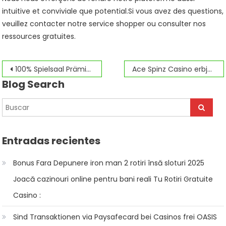
intuitive et conviviale que potential.Si vous avez des questions,
veuillez contacter notre service shopper ou consulter nos
ressources gratuites.
Navegación
100% Spielsaal Prämie: Unser besten Angebote 2026
Ace Spinz Casino erbjuder ett brett utbud av spel för svenska spelare
Blog Search
de
entradas
Entradas recientes
Bonus Fara Depunere iron man 2 rotiri însă sloturi 2025
Joacă cazinouri online pentru bani reali Tu Rotiri Gratuite
Casino :
Sind Transaktionen via Paysafecard bei Casinos frei OASIS