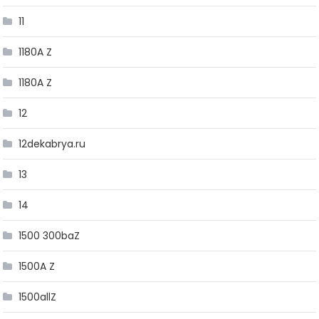
11
1180A Z
1180A Z
12
12dekabrya.ru
13
14
1500 300baZ
1500A Z
1500allZ