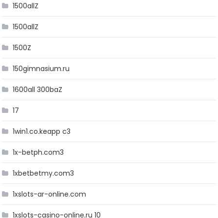
1500allZ
1500allZ
1500Z
150gimnasium.ru
1600all 300baZ
17
1win1.co.keapp c3
1x-betph.com3
1xbetbetmy.com3
1xslots-ar-online.com
1xslots-casino-online.ru 10