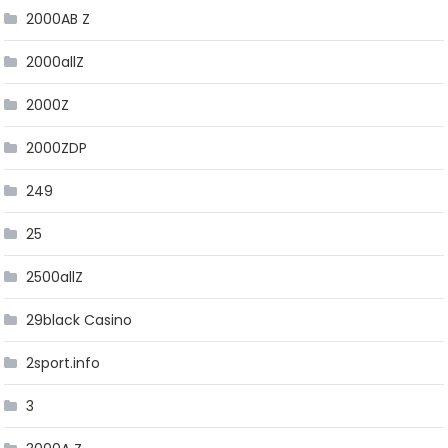
2000AB Z
2000allZ
2000Z
2000ZDP
249
25
2500allZ
29black Casino
2sport.info
3