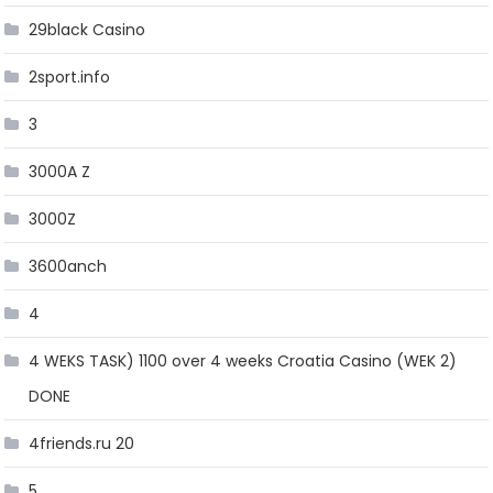
29black Casino
2sport.info
3
3000A Z
3000Z
3600anch
4
4 WEKS TASK) 1100 over 4 weeks Croatia Casino (WEK 2)
DONE
4friends.ru 20
5