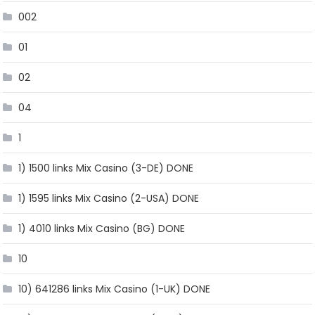
002
01
02
04
1
1) 1500 links Mix Casino (3-DE) DONE
1) 1595 links Mix Casino (2-USA) DONE
1) 4010 links Mix Casino (BG) DONE
10
10) 641286 links Mix Casino (1-UK) DONE