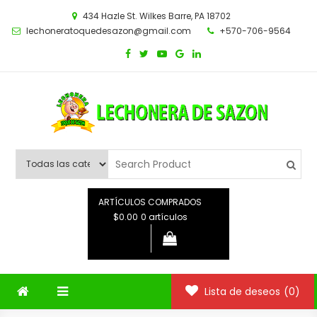
Saltar
434 Hazle St. Wilkes Barre, PA 18702
al
lechoneratoquedesazon@gmail.com
+570-706-9564
contenido
ARTÍCULOS COMPRADOS
$0.00
0 artículos
Lista de deseos
(0)