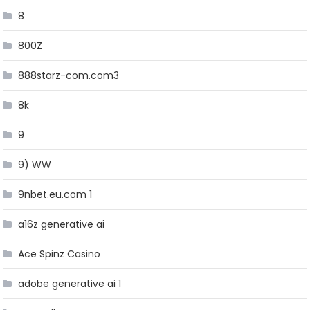
8
800Z
888starz-com.com3
8k
9
9) WW
9nbet.eu.com 1
a16z generative ai
Ace Spinz Casino
adobe generative ai 1