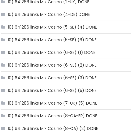
10) 641286 links Mix Casino (2-UK) DONE
10) 641286 links Mix Casino (4-DE) DONE
10) 641286 links Mix Casino (5-SE) (4) DONE
10) 641286 links Mix Casino (5-SE) (6) DONE
10) 641286 links Mix Casino (6-SE) (1) DONE
10) 641286 links Mix Casino (6-SE) (2) DONE
10) 641286 links Mix Casino (6-SE) (3) DONE
10) 641286 links Mix Casino (6-SE) (5) DONE
10) 641286 links Mix Casino (7-UK) (5) DONE
10) 641286 links Mix Casino (8-CA-FR) DONE
10) 641286 links Mix Casino (8-CA) (2) DONE