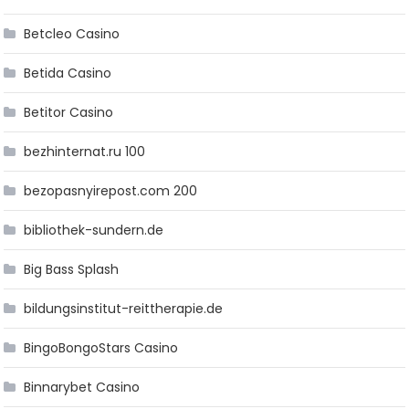
Betcleo Casino
Betida Casino
Betitor Casino
bezhinternat.ru 100
bezopasnyirepost.com 200
bibliothek-sundern.de
Big Bass Splash
bildungsinstitut-reittherapie.de
BingoBongoStars Casino
Binnarybet Casino