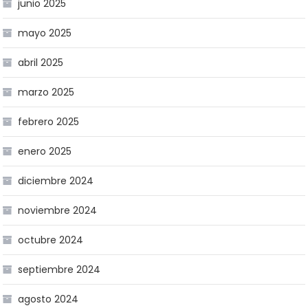
junio 2025
mayo 2025
abril 2025
marzo 2025
febrero 2025
enero 2025
diciembre 2024
noviembre 2024
octubre 2024
septiembre 2024
agosto 2024