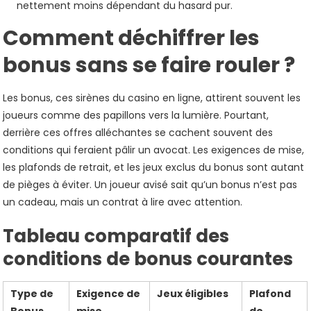
nettement moins dépendant du hasard pur.
Comment déchiffrer les
bonus sans se faire rouler ?
Les bonus, ces sirènes du casino en ligne, attirent souvent les
joueurs comme des papillons vers la lumière. Pourtant,
derrière ces offres alléchantes se cachent souvent des
conditions qui feraient pâlir un avocat. Les exigences de mise,
les plafonds de retrait, et les jeux exclus du bonus sont autant
de pièges à éviter. Un joueur avisé sait qu’un bonus n’est pas
un cadeau, mais un contrat à lire avec attention.
Tableau comparatif des
conditions de bonus courantes
Type de
Exigence de
Jeux éligibles
Plafond