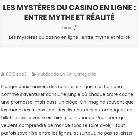
LES MYSTÈRES DU CASINO EN LIGNE :
ENTRE MYTHE ET RÉALITÉ
Inicio
Les mystères du casino en ligne : entre mythe et réalité
08184de3
Publicado En Sin Categoría
Plonger dans l’univers des casinos en ligne, c’est un peu
comme s’aventurer dans une jungle où chaque arbre cache
une promesse, mais aussi un piège. On imagine souvent que
les machines à sous sont des distributeurs automatiques de
billets, mais la vérité est bien plus nuancée. Pour ceux qui
veulent comprendre ce monde sans se faire avoir, il faut
parfois savoir lire entre les lignes, et surtout, ne pas se laisser