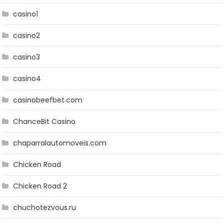
casino1
casino2
casino3
casino4
casinobeefbet.com
ChanceBit Casino
chaparralautomoveis.com
Chicken Road
Chicken Road 2
chuchotezvous.ru