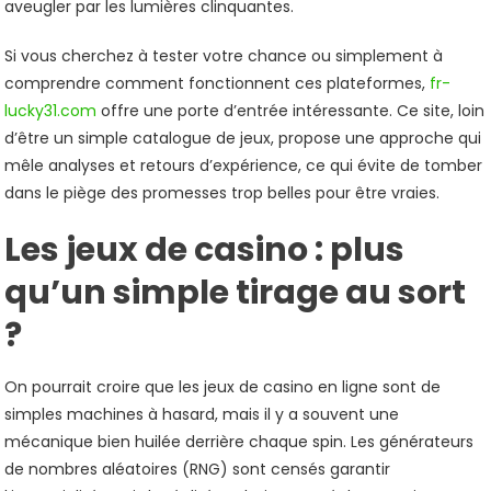
aveugler par les lumières clinquantes.
Si vous cherchez à tester votre chance ou simplement à
comprendre comment fonctionnent ces plateformes,
fr-
lucky31.com
offre une porte d’entrée intéressante. Ce site, loin
d’être un simple catalogue de jeux, propose une approche qui
mêle analyses et retours d’expérience, ce qui évite de tomber
dans le piège des promesses trop belles pour être vraies.
Les jeux de casino : plus
qu’un simple tirage au sort
?
On pourrait croire que les jeux de casino en ligne sont de
simples machines à hasard, mais il y a souvent une
mécanique bien huilée derrière chaque spin. Les générateurs
de nombres aléatoires (RNG) sont censés garantir