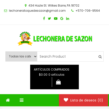
Saltar
434 Hazle St. Wilkes Barre, PA 18702
al
lechoneratoquedesazon@gmail.com
+570-706-9564
contenido
ARTÍCULOS COMPRADOS
$0.00
0 artículos
Lista de deseos
(0)