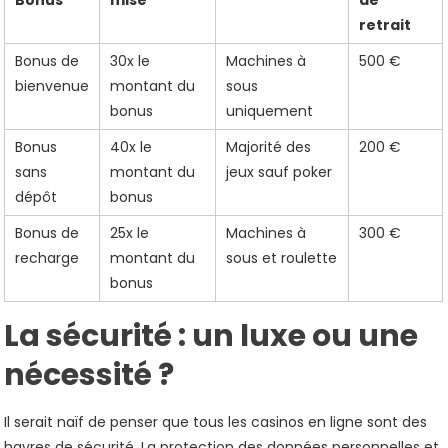
Bonus
mise
de
retrait
Bonus de
30x le
Machines à
500 €
bienvenue
montant du
sous
bonus
uniquement
Bonus
40x le
Majorité des
200 €
sans
montant du
jeux sauf poker
dépôt
bonus
Bonus de
25x le
Machines à
300 €
recharge
montant du
sous et roulette
bonus
La sécurité : un luxe ou une
nécessité ?
Il serait naïf de penser que tous les casinos en ligne sont des
havres de sécurité. La protection des données personnelles et