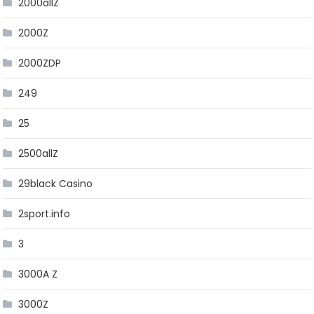
2000allZ
2000Z
2000ZDP
249
25
2500allZ
29black Casino
2sport.info
3
3000A Z
3000Z