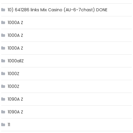
10) 641286 links Mix Casino (AU-6-7chast) DONE
1000A Z
1000A Z
1000A Z
1000allZ
1000Z
1000Z
1090A Z
1090A Z
11