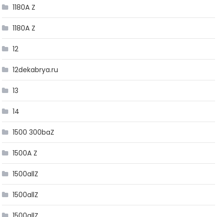
1180A Z
1180A Z
12
12dekabrya.ru
13
14
1500 300baZ
1500A Z
1500allZ
1500allZ
1500allZ