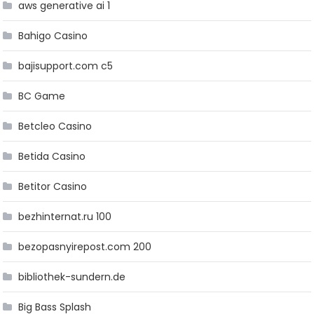
aws generative ai 1
Bahigo Casino
bajisupport.com c5
BC Game
Betcleo Casino
Betida Casino
Betitor Casino
bezhinternat.ru 100
bezopasnyirepost.com 200
bibliothek-sundern.de
Big Bass Splash