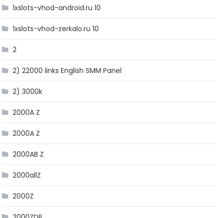
1xslots-vhod-android.ru 10
1xslots-vhod-zerkalo.ru 10
2
2) 22000 links English SMM Panel
2) 3000k
2000A Z
2000A Z
2000AB Z
2000allZ
2000Z
2000ZDP