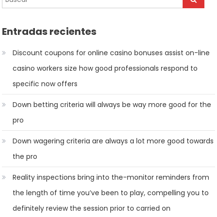
entradas
Entradas recientes
Discount coupons for online casino bonuses assist on-line
casino workers size how good professionals respond to
specific now offers
Down betting criteria will always be way more good for the
pro
Down wagering criteria are always a lot more good towards
the pro
Reality inspections bring into the-monitor reminders from
the length of time you’ve been to play, compelling you to
definitely review the session prior to carried on