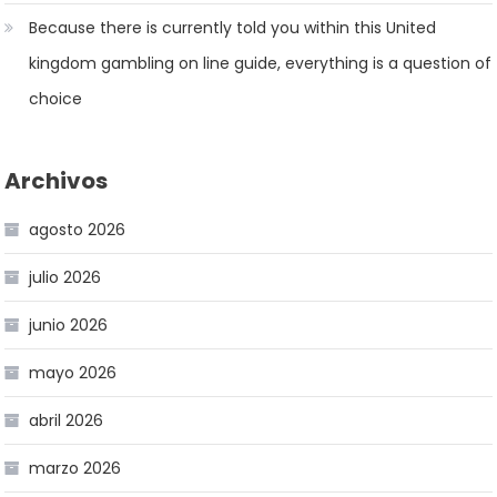
Because there is currently told you within this United
kingdom gambling on line guide, everything is a question of
choice
Archivos
agosto 2026
julio 2026
junio 2026
mayo 2026
abril 2026
marzo 2026