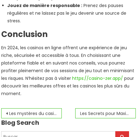
Jouez de manière responsable :
Prenez des pauses
régulières et ne laissez pas le jeu devenir une source de
stress.
Conclusion
En 2024, les casinos en ligne offrent une expérience de jeu
riche, sécurisée et accessible à tous. En choisissant une
plateforme fiable et en suivant nos conseils, vous pourrez
profiter pleinement de vos sessions de jeu tout en minimisant
les risques. N’hésitez pas à visiter
https://casino-zer.app/
pour
découvrir les meilleures offres et les casinos les plus sûrs du
moment.
Navegación
Les mystères du casino en ligne : entre fascination et scepticisme
Les Secrets pour Maximiser Vos Gains sur les Casinos en Ligne en 2024
Blog Search
de