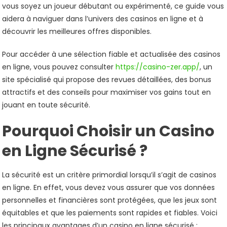
vous soyez un joueur débutant ou expérimenté, ce guide vous
aidera à naviguer dans l’univers des casinos en ligne et à
découvrir les meilleures offres disponibles.
Pour accéder à une sélection fiable et actualisée des casinos
en ligne, vous pouvez consulter
https://casino-zer.app/
, un
site spécialisé qui propose des revues détaillées, des bonus
attractifs et des conseils pour maximiser vos gains tout en
jouant en toute sécurité.
Pourquoi Choisir un Casino
en Ligne Sécurisé ?
La sécurité est un critère primordial lorsqu’il s’agit de casinos
en ligne. En effet, vous devez vous assurer que vos données
personnelles et financières sont protégées, que les jeux sont
équitables et que les paiements sont rapides et fiables. Voici
les principaux avantages d’un casino en ligne sécurisé :