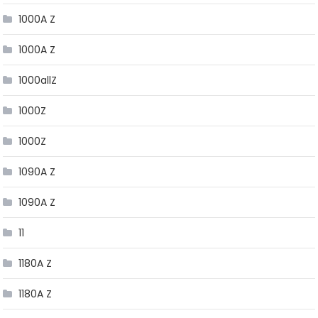
1000A Z
1000A Z
1000allZ
1000Z
1000Z
1090A Z
1090A Z
11
1180A Z
1180A Z