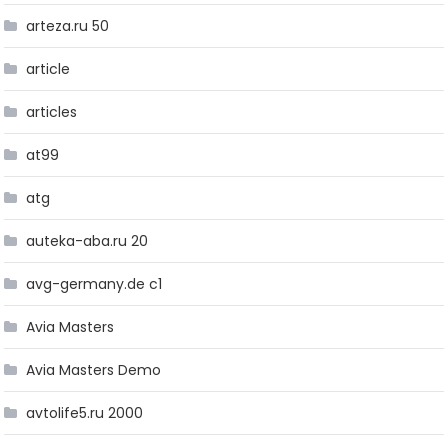
arteza.ru 50
article
articles
at99
atg
auteka-aba.ru 20
avg-germany.de c1
Avia Masters
Avia Masters Demo
avtolife5.ru 2000