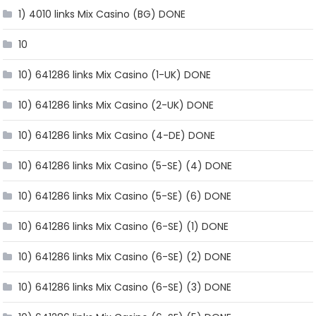
1) 4010 links Mix Casino (BG) DONE
10
10) 641286 links Mix Casino (1-UK) DONE
10) 641286 links Mix Casino (2-UK) DONE
10) 641286 links Mix Casino (4-DE) DONE
10) 641286 links Mix Casino (5-SE) (4) DONE
10) 641286 links Mix Casino (5-SE) (6) DONE
10) 641286 links Mix Casino (6-SE) (1) DONE
10) 641286 links Mix Casino (6-SE) (2) DONE
10) 641286 links Mix Casino (6-SE) (3) DONE