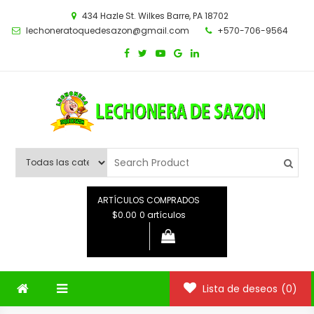
Saltar
434 Hazle St. Wilkes Barre, PA 18702
al
lechoneratoquedesazon@gmail.com
+570-706-9564
contenido
ARTÍCULOS COMPRADOS
$0.00
0 artículos
Lista de deseos
(0)