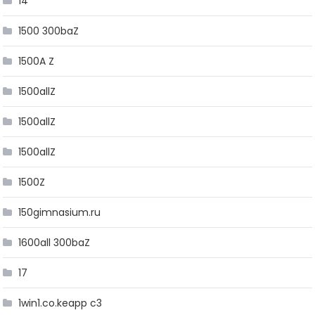
14
1500 300baZ
1500A Z
1500allZ
1500allZ
1500allZ
1500Z
150gimnasium.ru
1600all 300baZ
17
1win1.co.keapp c3