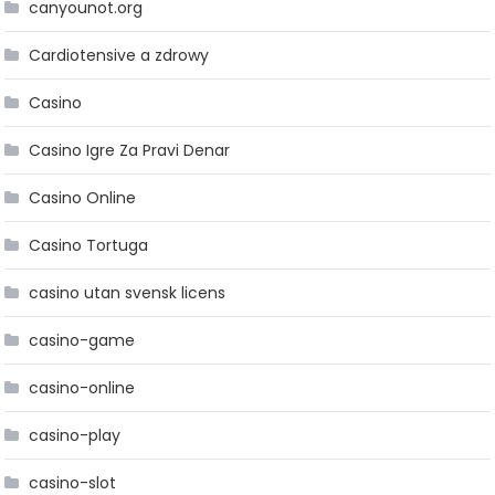
canyounot.org
Cardiotensive a zdrowy
Casino
Casino Igre Za Pravi Denar
Casino Online
Casino Tortuga
casino utan svensk licens
casino-game
casino-online
casino-play
casino-slot