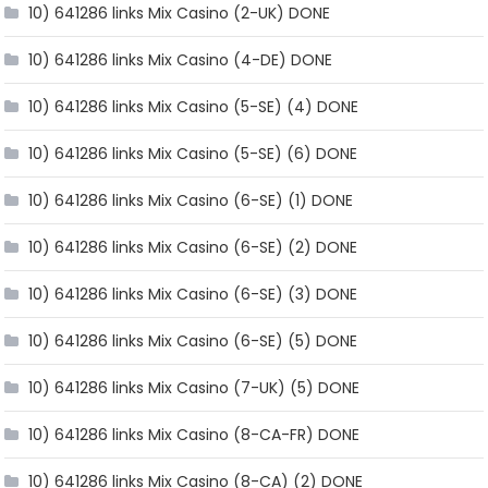
10) 641286 links Mix Casino (2-UK) DONE
10) 641286 links Mix Casino (4-DE) DONE
10) 641286 links Mix Casino (5-SE) (4) DONE
10) 641286 links Mix Casino (5-SE) (6) DONE
10) 641286 links Mix Casino (6-SE) (1) DONE
10) 641286 links Mix Casino (6-SE) (2) DONE
10) 641286 links Mix Casino (6-SE) (3) DONE
10) 641286 links Mix Casino (6-SE) (5) DONE
10) 641286 links Mix Casino (7-UK) (5) DONE
10) 641286 links Mix Casino (8-CA-FR) DONE
10) 641286 links Mix Casino (8-CA) (2) DONE