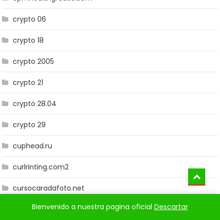
crypto 06
crypto 18
crypto 2005
crypto 21
crypto 28.04
crypto 29
cuphead.ru
curlrinting.com2
cursocaradafoto.net
Bienvenido a nuestra pagina oficial
Descartar
daavdeev.ru 10