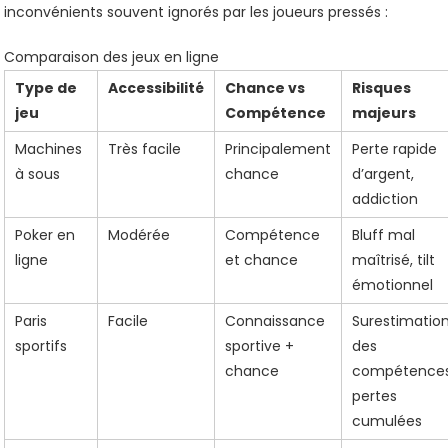
inconvénients souvent ignorés par les joueurs pressés :
Comparaison des jeux en ligne
Type de
Accessibilité
Chance vs
Risques
jeu
Compétence
majeurs
Machines
Très facile
Principalement
Perte rapide
à sous
chance
d’argent,
addiction
Poker en
Modérée
Compétence
Bluff mal
ligne
et chance
maîtrisé, tilt
émotionnel
Paris
Facile
Connaissance
Surestimatio
sportifs
sportive +
des
chance
compétences
pertes
cumulées