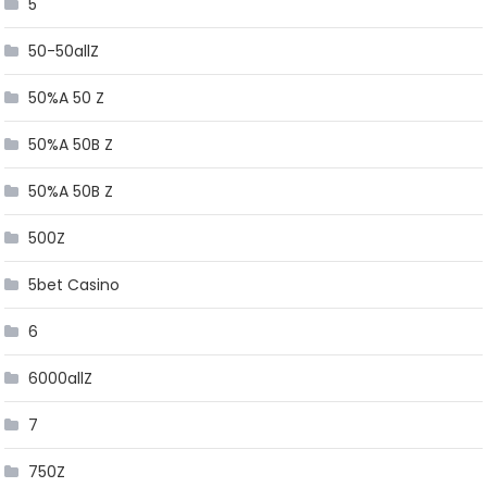
5
50-50allZ
50%A 50 Z
50%A 50B Z
50%A 50B Z
500Z
5bet Casino
6
6000allZ
7
750Z