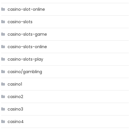
casino-slot-online
casino-slots
casino-slots-game
casino-slots-online
casino-slots-play
casino/gambling
casino1
casino2
casino3
casino4