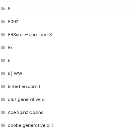
8
800Z
888starz-com.com3
8k
9
9) WW
9nbet.eu.com 1
a16z generative ai
Ace Spinz Casino
adobe generative ai 1