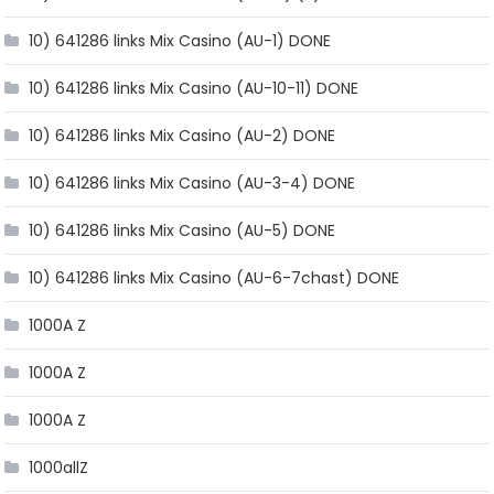
10) 641286 links Mix Casino (AU-1) DONE
10) 641286 links Mix Casino (AU-10-11) DONE
10) 641286 links Mix Casino (AU-2) DONE
10) 641286 links Mix Casino (AU-3-4) DONE
10) 641286 links Mix Casino (AU-5) DONE
10) 641286 links Mix Casino (AU-6-7chast) DONE
1000A Z
1000A Z
1000A Z
1000allZ