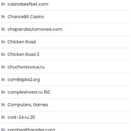
casinobeefbet.com
ChanceBit Casino
chaparralautomoveis.com
Chicken Road
Chicken Road 2
chuchotezvous.ru
comillapbs2.org
complexinvest.ru 150
Computers, Games
cork-24.ru 20
cpmhealthgrades.com