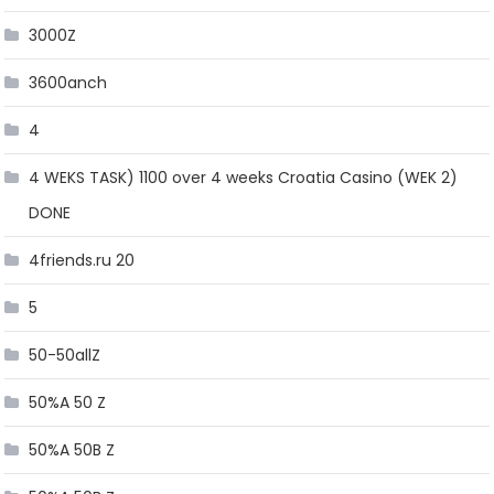
3000Z
3600anch
4
4 WEKS TASK) 1100 over 4 weeks Croatia Casino (WEK 2)
DONE
4friends.ru 20
5
50-50allZ
50%A 50 Z
50%A 50B Z