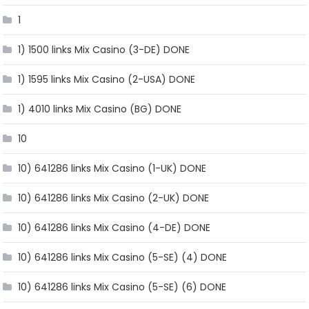
1
1) 1500 links Mix Casino (3-DE) DONE
1) 1595 links Mix Casino (2-USA) DONE
1) 4010 links Mix Casino (BG) DONE
10
10) 641286 links Mix Casino (1-UK) DONE
10) 641286 links Mix Casino (2-UK) DONE
10) 641286 links Mix Casino (4-DE) DONE
10) 641286 links Mix Casino (5-SE) (4) DONE
10) 641286 links Mix Casino (5-SE) (6) DONE