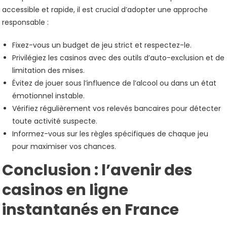
accessible et rapide, il est crucial d’adopter une approche
responsable :
Fixez-vous un budget de jeu strict et respectez-le.
Privilégiez les casinos avec des outils d’auto-exclusion et de
limitation des mises.
Évitez de jouer sous l’influence de l’alcool ou dans un état
émotionnel instable.
Vérifiez régulièrement vos relevés bancaires pour détecter
toute activité suspecte.
Informez-vous sur les règles spécifiques de chaque jeu
pour maximiser vos chances.
Conclusion : l’avenir des
casinos en ligne
instantanés en France