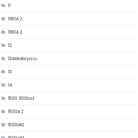
11
1180A Z
1180A Z
12
12dekabrya.ru
13
14
1500 300baZ
1500A Z
1500allZ