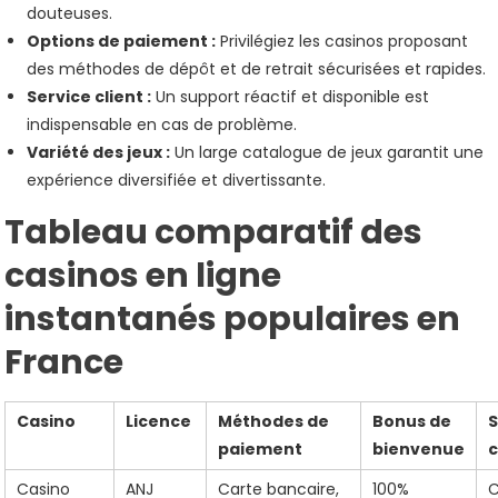
douteuses.
Options de paiement :
Privilégiez les casinos proposant
des méthodes de dépôt et de retrait sécurisées et rapides.
Service client :
Un support réactif et disponible est
indispensable en cas de problème.
Variété des jeux :
Un large catalogue de jeux garantit une
expérience diversifiée et divertissante.
Tableau comparatif des
casinos en ligne
instantanés populaires en
France
Casino
Licence
Méthodes de
Bonus de
paiement
bienvenue
c
Casino
ANJ
Carte bancaire,
100%
C