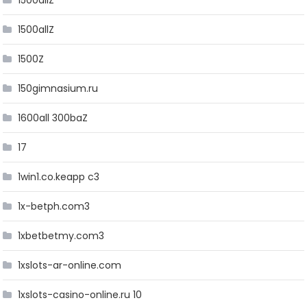
1500allZ
1500allZ
1500Z
150gimnasium.ru
1600all 300baZ
17
1win1.co.keapp c3
1x-betph.com3
1xbetbetmy.com3
1xslots-ar-online.com
1xslots-casino-online.ru 10