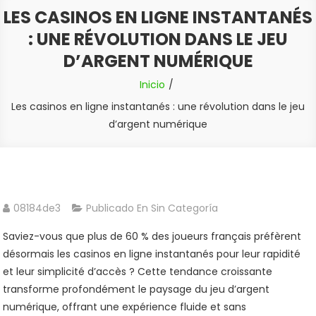
LES CASINOS EN LIGNE INSTANTANÉS
: UNE RÉVOLUTION DANS LE JEU
D’ARGENT NUMÉRIQUE
Inicio
Les casinos en ligne instantanés : une révolution dans le jeu
d’argent numérique
08184de3
Publicado En Sin Categoría
Saviez-vous que plus de 60 % des joueurs français préfèrent
désormais les casinos en ligne instantanés pour leur rapidité
et leur simplicité d’accès ? Cette tendance croissante
transforme profondément le paysage du jeu d’argent
numérique, offrant une expérience fluide et sans