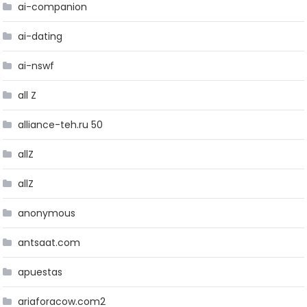
ai-companion
ai-dating
ai-nswf
all Z
alliance-teh.ru 50
allZ
allZ
anonymous
antsaat.com
apuestas
ariaforacow.com2