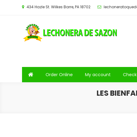
Saltar
434 Hazle St. Wilkes Barre, PA 18702
lechoneratoque
al
contenido
Order Online
My account
Check
LES BIENF