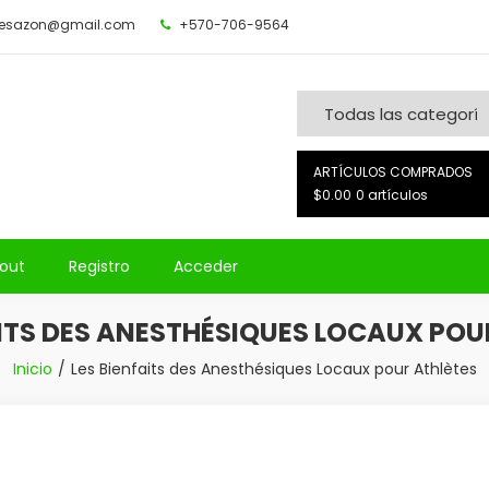
desazon@gmail.com
+570-706-9564
ARTÍCULOS COMPRADOS
$0.00
0 artículos
out
Registro
Acceder
AITS DES ANESTHÉSIQUES LOCAUX POU
Inicio
Les Bienfaits des Anesthésiques Locaux pour Athlètes