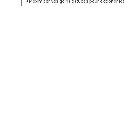
Navegación
Maximiser vos gains astuces pour exploiter les bonus des casinos
de
entradas