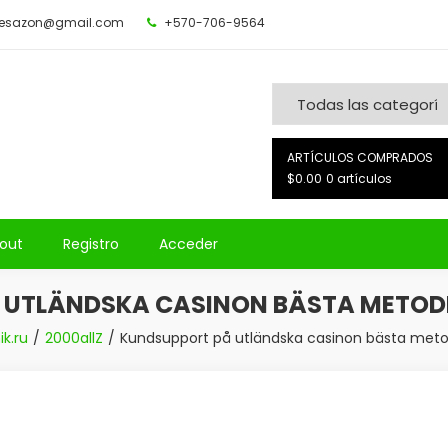
desazon@gmail.com
+570-706-9564
ARTÍCULOS COMPRADOS
$0.00
0 artículos
out
Registro
Acceder
 UTLÄNDSKA CASINON BÄSTA METOD
ik.ru
2000allZ
Kundsupport på utländska casinon bästa meto