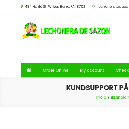
Saltar
434 Hazle St. Wilkes Barre, PA 18702
lechoneratoque
al
contenido
Order Online
My account
Check
KUNDSUPPORT PÅ
Inicio
ikranalch