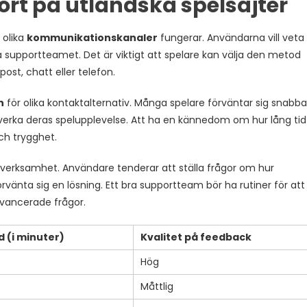
rt på utländska spelsajter
 olika
kommunikationskanaler
fungerar. Användarna vill veta
ta supportteamet. Det är viktigt att spelare kan välja den metod
st, chatt eller telefon.
n
för olika kontaktalternativ. Många spelare förväntar sig snabba
verka deras spelupplevelse. Att ha en kännedom om hur lång tid
h trygghet.
verksamhet. Användare tenderar att ställa frågor om hur
änta sig en lösning. Ett bra supportteam bör ha rutiner för att
avancerade frågor.
 (i minuter)
Kvalitet på feedback
Hög
Måttlig