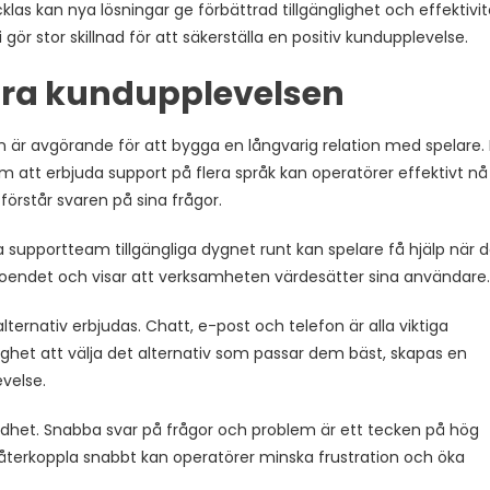
as kan nya lösningar ge förbättrad tillgänglighet och effektivit
 gör stor skillnad för att säkerställa en positiv kundupplevelse.
ättra kundupplevelsen
 är avgörande för att bygga en långvarig relation med spelare.
 att erbjuda support på flera språk kan operatörer effektivt nå
 förstår svaren på sina frågor.
a supportteam tillgängliga dygnet runt kan spelare få hjälp när 
örtroendet och visar att verksamheten värdesätter sina användare.
ernativ erbjudas. Chatt, e-post och telefon är alla viktiga
het att välja det alternativ som passar dem bäst, skapas en
velse.
jdhet. Snabba svar på frågor och problem är ett tecken på hög
 återkoppla snabbt kan operatörer minska frustration och öka