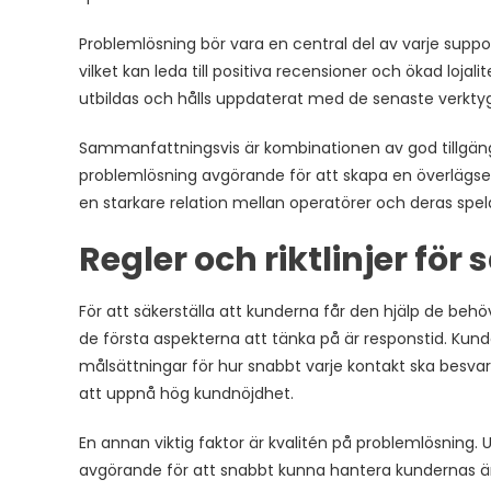
Problemlösning bör vara en central del av varje suppo
vilket kan leda till positiva recensioner och ökad lojali
utbildas och hålls uppdaterat med de senaste verkty
Sammanfattningsvis är kombinationen av god tillgängli
problemlösning avgörande för att skapa en överlägsen 
en starkare relation mellan operatörer och deras spel
Regler och riktlinjer fö
För att säkerställa att kunderna får den hjälp de behöver
de första aspekterna att tänka på är responstid. Kund
målsättningar för hur snabbt varje kontakt ska besvar
att uppnå hög kundnöjdhet.
En annan viktig faktor är kvalitén på problemlösning. U
avgörande för att snabbt kunna hantera kundernas är