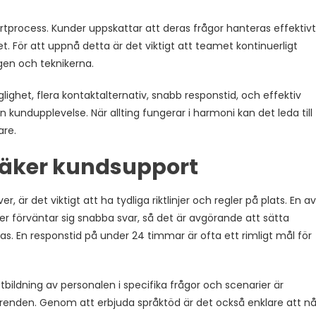
rtprocess. Kunder uppskattar att deras frågor hanteras effektivt
tet. För att uppnå detta är det viktigt att teamet kontinuerligt
gen och teknikerna.
ghet, flera kontaktalternativ, snabb responstid, och effektiv
kundupplevelse. När allting fungerar i harmoni kan det leda till
are.
r säker kundsupport
, är det viktigt att ha tydliga riktlinjer och regler på plats. En av
er förväntar sig snabba svar, så det är avgörande att sätta
as. En responstid på under 24 timmar är ofta ett rimligt mål för
tbildning av personalen i specifika frågor och scenarier är
enden. Genom att erbjuda språktöd är det också enklare att n