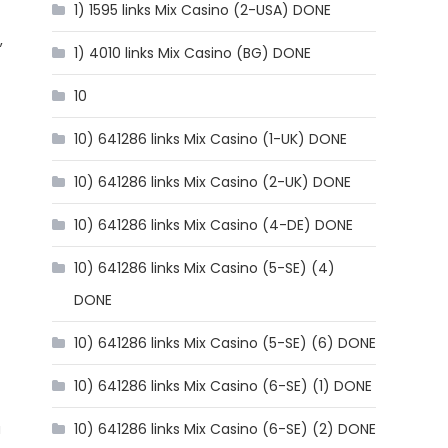
1) 1595 links Mix Casino (2-USA) DONE
,
1) 4010 links Mix Casino (BG) DONE
10
10) 641286 links Mix Casino (1-UK) DONE
10) 641286 links Mix Casino (2-UK) DONE
10) 641286 links Mix Casino (4-DE) DONE
10) 641286 links Mix Casino (5-SE) (4)
DONE
10) 641286 links Mix Casino (5-SE) (6) DONE
10) 641286 links Mix Casino (6-SE) (1) DONE
å
10) 641286 links Mix Casino (6-SE) (2) DONE