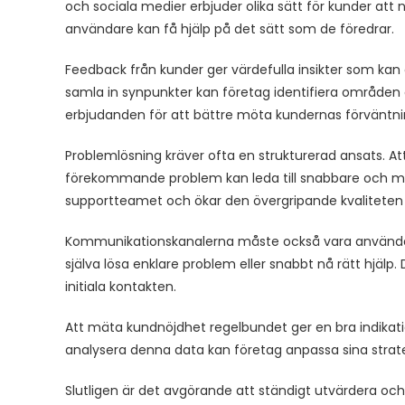
och sociala medier erbjuder olika sätt för kunder att n
användare kan få hjälp på det sätt som de föredrar.
Feedback från kunder ger värdefulla insikter som kan
samla in synpunkter kan företag identifiera områden 
erbjudanden för att bättre möta kundernas förväntni
Problemlösning kräver ofta en strukturerad ansats. At
förekommande problem kan leda till snabbare och mer
supportteamet och ökar den övergripande kvaliteten 
Kommunikationskanalerna måste också vara användarvä
själva lösa enklare problem eller snabbt nå rätt hjäl
initiala kontakten.
Att mäta kundnöjdhet regelbundet ger en bra indikati
analysera denna data kan företag anpassa sina strate
Slutligen är det avgörande att ständigt utvärdera o