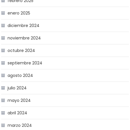
febrero 2025
enero 2025
diciembre 2024
noviembre 2024
octubre 2024
septiembre 2024
agosto 2024
julio 2024
mayo 2024
abril 2024
marzo 2024