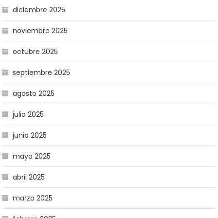
diciembre 2025
noviembre 2025
octubre 2025
septiembre 2025
agosto 2025
julio 2025
junio 2025
mayo 2025
abril 2025
marzo 2025