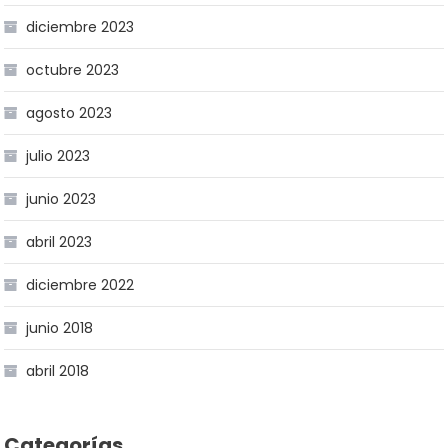
diciembre 2023
octubre 2023
agosto 2023
julio 2023
junio 2023
abril 2023
diciembre 2022
junio 2018
abril 2018
Categorías