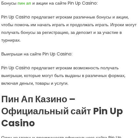
Бонусы
пин ап
и акции на сайте Pin Up Casino:
Pin Up Casino предлагает игрокам различные бонусы и акции,
чтобы помочь им начать играть и продолжать играть. Игроки могут
получать бонусы за регистрацию, за депозит и за участие в
турнирах.
Выигрыши на сайте Pin Up Casino:
Pin Up Casino предлагает игрокам возможность получать
выигрыши, которые могут быть выданы в различных формах,
включая деньги, товары и услуги.
Пин Ап Казино –
Официальный сайт Pin Up
Casino
Один из главных преимуществ официального сайта Pin Up