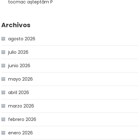
tocmac așteptăm P
Archivos
agosto 2026
julio 2026
junio 2026
mayo 2026
abril 2026
marzo 2026
febrero 2026
enero 2026