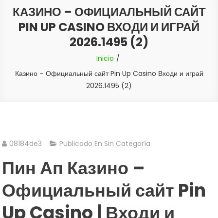
КАЗИНО – ОФИЦИАЛЬНЫЙ САЙТ
PIN UP CASINO ВХОДИ И ИГРАЙ
2026.1495 (2)
Inicio
Казино – Официальный сайт Pin Up Casino Входи и играй
2026.1495 (2)
08184de3
Publicado En Sin Categoría
Пин Ап Казино –
Официальный сайт Pin
Up Casino | Входи и