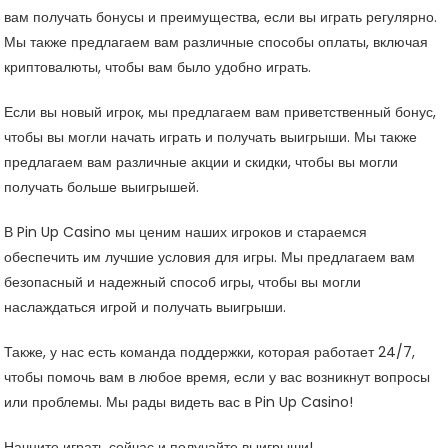
вам получать бонусы и преимущества, если вы играть регулярно.
Мы также предлагаем вам различные способы оплаты, включая
криптовалюты, чтобы вам было удобно играть.
Если вы новый игрок, мы предлагаем вам приветственный бонус,
чтобы вы могли начать играть и получать выигрыши. Мы также
предлагаем вам различные акции и скидки, чтобы вы могли
получать больше выигрышей.
В Pin Up Casino мы ценим наших игроков и стараемся
обеспечить им лучшие условия для игры. Мы предлагаем вам
безопасный и надежный способ игры, чтобы вы могли
наслаждаться игрой и получать выигрыши.
Также, у нас есть команда поддержки, которая работает 24/7,
чтобы помочь вам в любое время, если у вас возникнут вопросы
или проблемы. Мы рады видеть вас в Pin Up Casino!
Начните играть сейчас и получайте выигрыши!