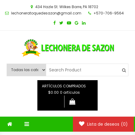
Saltar
434 Hazle St. Wilkes Barre, PA 18702
al
lechoneratoquedesazon@gmail.com
+570-706-9564
contenido
ARTÍCULOS COMPRADOS
$0.00
0 artículos
Lista de deseos
(0)