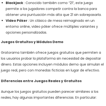
Blackjack
: Conocido también como “21”, este juego
permite a los jugadores competir contra la banca para
obtener una puntuación más alta que 21 sin sobrepasarla.
Video Póker
: Un clásico de mesa reimaginado en un
entorno online, video póker ofrece múltiples variantes y
opciones personalizadas.
Juegos Gratuitos y Módulos Demo
Gratorama también ofrece juegos gratuitos que permiten a
los usuarios probar la plataforma sin necesidad de depositar
dinero. Estas opciones incluyen módulos demo que simulan el
juego real, pero con monedas ficticias en lugar de efectivo.
Diferencias entre Juegos Reales y Gratuitos
Aunque los juegos gratuitos pueden parecer similares a los
reales, hay algunas importantes diferencias. En particular: