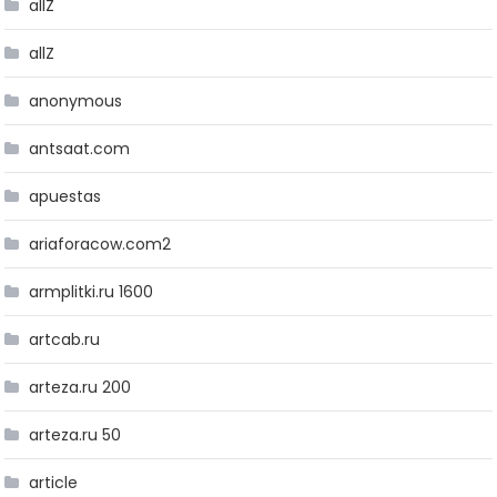
allZ
allZ
anonymous
antsaat.com
apuestas
ariaforacow.com2
armplitki.ru 1600
artcab.ru
arteza.ru 200
arteza.ru 50
article