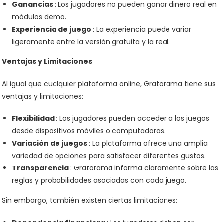
Ganancias
: Los jugadores no pueden ganar dinero real en
módulos demo.
Experiencia de juego
: La experiencia puede variar
ligeramente entre la versión gratuita y la real.
Ventajas y Limitaciones
Al igual que cualquier plataforma online, Gratorama tiene sus
ventajas y limitaciones:
Flexibilidad
: Los jugadores pueden acceder a los juegos
desde dispositivos móviles o computadoras.
Variación de juegos
: La plataforma ofrece una amplia
variedad de opciones para satisfacer diferentes gustos.
Transparencia
: Gratorama informa claramente sobre las
reglas y probabilidades asociadas con cada juego.
Sin embargo, también existen ciertas limitaciones: