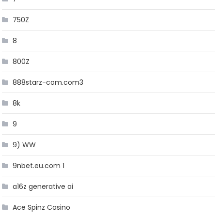
750Z
8
800Z
888starz-com.com3
8k
9
9) WW
9nbet.eu.com 1
a16z generative ai
Ace Spinz Casino