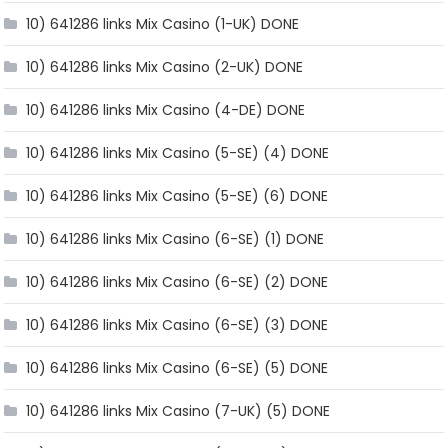
10) 641286 links Mix Casino (1-UK) DONE
10) 641286 links Mix Casino (2-UK) DONE
10) 641286 links Mix Casino (4-DE) DONE
10) 641286 links Mix Casino (5-SE) (4) DONE
10) 641286 links Mix Casino (5-SE) (6) DONE
10) 641286 links Mix Casino (6-SE) (1) DONE
10) 641286 links Mix Casino (6-SE) (2) DONE
10) 641286 links Mix Casino (6-SE) (3) DONE
10) 641286 links Mix Casino (6-SE) (5) DONE
10) 641286 links Mix Casino (7-UK) (5) DONE