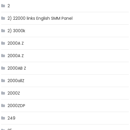
2
2) 22000 links English SMM Panel
2) 3000k
2000A Z
2000A Z
2000AB Z
2000allZ
2000Z
2000ZDP
249