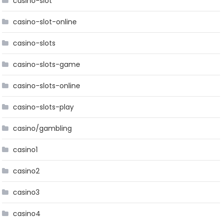
casino-slot
casino-slot-online
casino-slots
casino-slots-game
casino-slots-online
casino-slots-play
casino/gambling
casino1
casino2
casino3
casino4