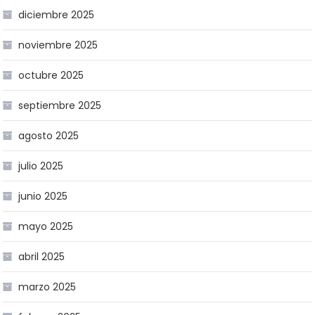
diciembre 2025
noviembre 2025
octubre 2025
septiembre 2025
agosto 2025
julio 2025
junio 2025
mayo 2025
abril 2025
marzo 2025