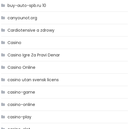
buy-auto-spb.ru 10
canyounot.org
Cardiotensive a zdrowy
Casino
Casino Igre Za Pravi Denar
Casino Online
casino utan svensk licens
casino-game
casino-online
casino-play