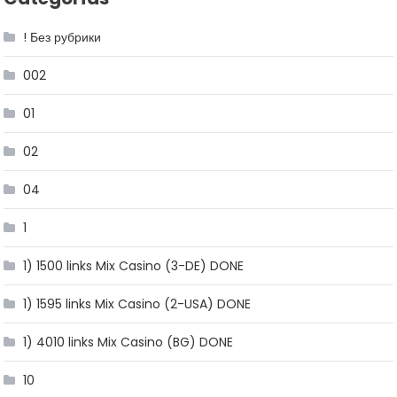
! Без рубрики
002
01
02
04
1
1) 1500 links Mix Casino (3-DE) DONE
1) 1595 links Mix Casino (2-USA) DONE
1) 4010 links Mix Casino (BG) DONE
10