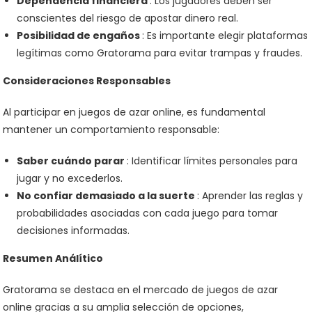
Dependencia financiera
: Los jugadores deben ser
conscientes del riesgo de apostar dinero real.
Posibilidad de engaños
: Es importante elegir plataformas
legítimas como Gratorama para evitar trampas y fraudes.
Consideraciones Responsables
Al participar en juegos de azar online, es fundamental
mantener un comportamiento responsable:
Saber cuándo parar
: Identificar límites personales para
jugar y no excederlos.
No confiar demasiado a la suerte
: Aprender las reglas y
probabilidades asociadas con cada juego para tomar
decisiones informadas.
Resumen Análítico
Gratorama se destaca en el mercado de juegos de azar
online gracias a su amplia selección de opciones,