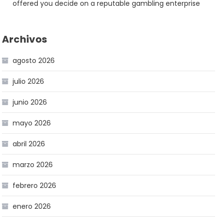
offered you decide on a reputable gambling enterprise
Archivos
agosto 2026
julio 2026
junio 2026
mayo 2026
abril 2026
marzo 2026
febrero 2026
enero 2026