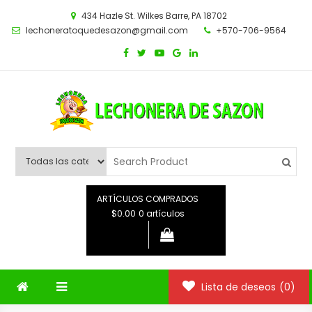
Saltar
434 Hazle St. Wilkes Barre, PA 18702
al
lechoneratoquedesazon@gmail.com
+570-706-9564
contenido
ARTÍCULOS COMPRADOS
$0.00
0 artículos
Lista de deseos
(0)