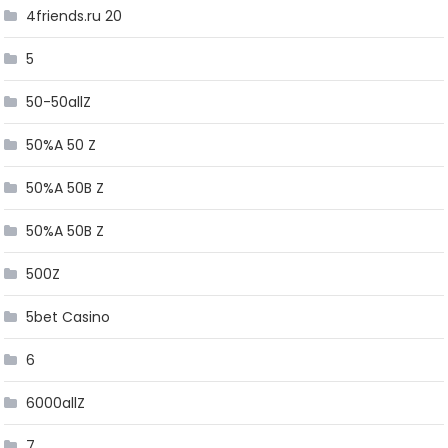
4friends.ru 20
5
50-50allZ
50%A 50 Z
50%A 50B Z
50%A 50B Z
500Z
5bet Casino
6
6000allZ
7