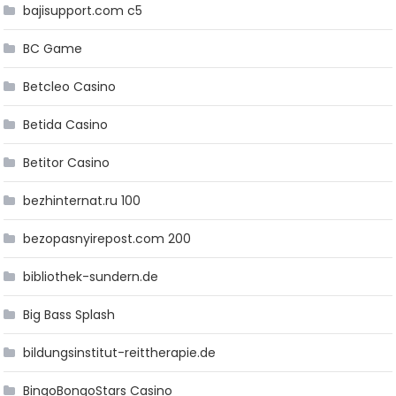
bajisupport.com c5
BC Game
Betcleo Casino
Betida Casino
Betitor Casino
bezhinternat.ru 100
bezopasnyirepost.com 200
bibliothek-sundern.de
Big Bass Splash
bildungsinstitut-reittherapie.de
BingoBongoStars Casino