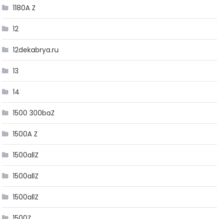
1180A Z
12
12dekabrya.ru
13
14
1500 300baZ
1500A Z
1500allZ
1500allZ
1500allZ
1500Z