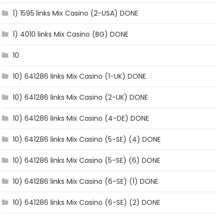
1) 1595 links Mix Casino (2-USA) DONE
1) 4010 links Mix Casino (BG) DONE
10
10) 641286 links Mix Casino (1-UK) DONE
10) 641286 links Mix Casino (2-UK) DONE
10) 641286 links Mix Casino (4-DE) DONE
10) 641286 links Mix Casino (5-SE) (4) DONE
10) 641286 links Mix Casino (5-SE) (6) DONE
10) 641286 links Mix Casino (6-SE) (1) DONE
10) 641286 links Mix Casino (6-SE) (2) DONE