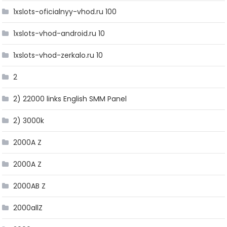
1xslots-oficialnyy-vhod.ru 100
1xslots-vhod-android.ru 10
1xslots-vhod-zerkalo.ru 10
2
2) 22000 links English SMM Panel
2) 3000k
2000A Z
2000A Z
2000AB Z
2000allZ