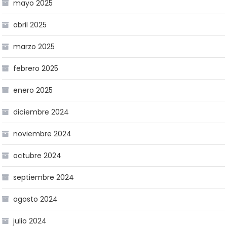
mayo 2025
abril 2025
marzo 2025
febrero 2025
enero 2025
diciembre 2024
noviembre 2024
octubre 2024
septiembre 2024
agosto 2024
julio 2024