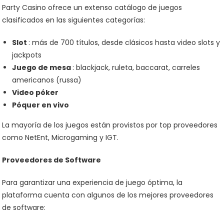
Party Casino ofrece un extenso catálogo de juegos
clasificados en las siguientes categorías:
Slot
: más de 700 títulos, desde clásicos hasta video slots y
jackpots
Juego de mesa
: blackjack, ruleta, baccarat, carreles
americanos (russa)
Video póker
Póquer en vivo
La mayoría de los juegos están provistos por top proveedores
como NetEnt, Microgaming y IGT.
Proveedores de Software
Para garantizar una experiencia de juego óptima, la
plataforma cuenta con algunos de los mejores proveedores
de software: