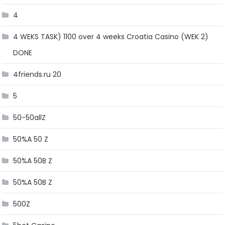
4
4 WEKS TASK) 1100 over 4 weeks Croatia Casino (WEK 2)
DONE
4friends.ru 20
5
50-50allZ
50%A 50 Z
50%A 50B Z
50%A 50B Z
500Z