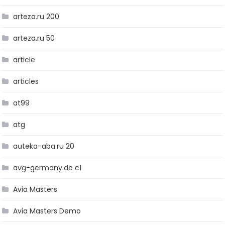
arteza.ru 200
arteza.ru 50
article
articles
at99
atg
auteka-aba.ru 20
avg-germany.de c1
Avia Masters
Avia Masters Demo