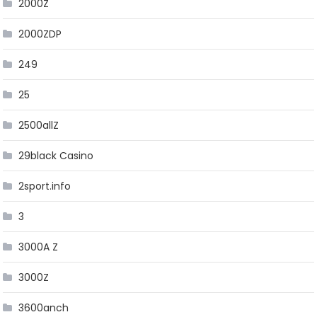
2000Z
2000ZDP
249
25
2500allZ
29black Casino
2sport.info
3
3000A Z
3000Z
3600anch