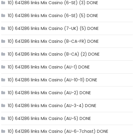
10) 641286 links Mix Casino (6-SE) (3) DONE
10) 641286 links Mix Casino (6-SE) (5) DONE
10) 641286 links Mix Casino (7-UK) (5) DONE
10) 641286 links Mix Casino (8-CA-FR) DONE
10) 641286 links Mix Casino (8-CA) (2) DONE
10) 641286 links Mix Casino (AU-1) DONE
10) 641286 links Mix Casino (AU-10-11) DONE
10) 641286 links Mix Casino (AU-2) DONE
10) 641286 links Mix Casino (AU-3-4) DONE
10) 641286 links Mix Casino (AU-5) DONE
10) 641286 links Mix Casino (AU-6-7chast) DONE