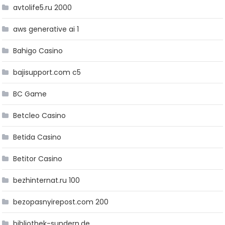
avtolife5.ru 2000
aws generative ai 1
Bahigo Casino
bajisupport.com c5
BC Game
Betcleo Casino
Betida Casino
Betitor Casino
bezhinternat.ru 100
bezopasnyirepost.com 200
bibliothek-sundern.de