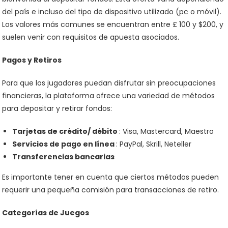
del país e incluso del tipo de dispositivo utilizado (pc o móvil).
Los valores más comunes se encuentran entre £ 100 y $200, y
suelen venir con requisitos de apuesta asociados.
Pagos y Retiros
Para que los jugadores puedan disfrutar sin preocupaciones
financieras, la plataforma ofrece una variedad de métodos
para depositar y retirar fondos:
Tarjetas de crédito/ débito
: Visa, Mastercard, Maestro
Servicios de pago en línea
: PayPal, Skrill, Neteller
Transferencias bancarias
Es importante tener en cuenta que ciertos métodos pueden
requerir una pequeña comisión para transacciones de retiro.
Categorías de Juegos