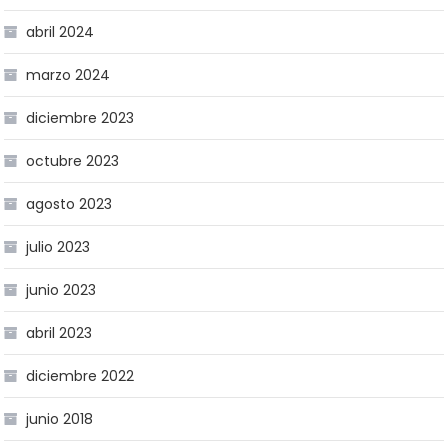
abril 2024
marzo 2024
diciembre 2023
octubre 2023
agosto 2023
julio 2023
junio 2023
abril 2023
diciembre 2022
junio 2018