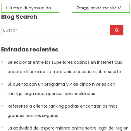
Navegación
Kumar dünyasına dair Pinco casino ile kapsamlı bir bakış
Στοιχηματικές εταιρίες εξωτερικού στην Ελλάδα – Οι καλύτερες επιλογές για online betting 113
Blog Search
de
entradas
Entradas recientes
Seleccionar entre los superiores casinos en internet cual
aceptan Klarna no se trata unico cuestion sobre suerte
Si, cuenta con un programa VIP de cinco niveles con
manga larga recompensas personalizadas
Referente a oriente ranking podras encontrar los mas
grandes casinos seguros
La actividad del esparcimiento online sobre legal del region