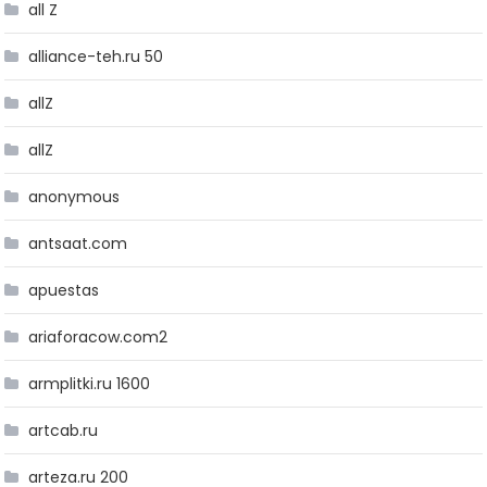
all Z
alliance-teh.ru 50
allZ
allZ
anonymous
antsaat.com
apuestas
ariaforacow.com2
armplitki.ru 1600
artcab.ru
arteza.ru 200