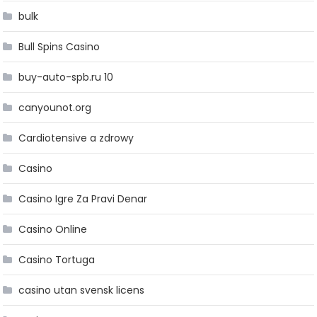
bulk
Bull Spins Casino
buy-auto-spb.ru 10
canyounot.org
Cardiotensive a zdrowy
Casino
Casino Igre Za Pravi Denar
Casino Online
Casino Tortuga
casino utan svensk licens