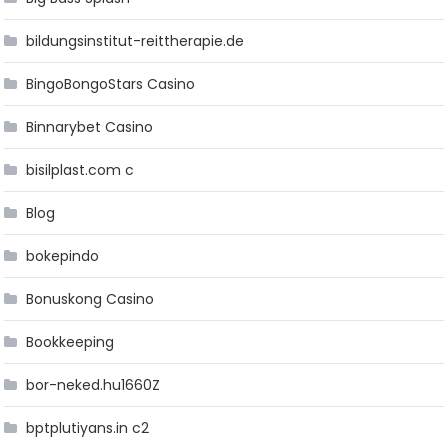
bildungsinstitut-reittherapie.de
BingoBongoStars Casino
Binnarybet Casino
bisilplast.com c
Blog
bokepindo
Bonuskong Casino
Bookkeeping
bor-neked.hu1660Z
bptplutiyans.in c2