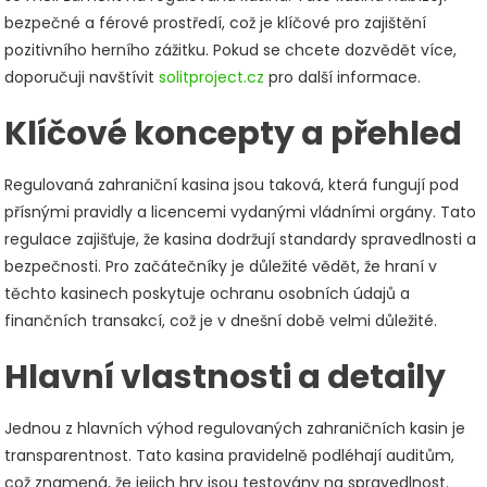
bezpečné a férové prostředí, což je klíčové pro zajištění
pozitivního herního zážitku. Pokud se chcete dozvědět více,
doporučuji navštívit
solitproject.cz
pro další informace.
Klíčové koncepty a přehled
Regulovaná zahraniční kasina jsou taková, která fungují pod
přísnými pravidly a licencemi vydanými vládními orgány. Tato
regulace zajišťuje, že kasina dodržují standardy spravedlnosti a
bezpečnosti. Pro začátečníky je důležité vědět, že hraní v
těchto kasinech poskytuje ochranu osobních údajů a
finančních transakcí, což je v dnešní době velmi důležité.
Hlavní vlastnosti a detaily
Jednou z hlavních výhod regulovaných zahraničních kasin je
transparentnost. Tato kasina pravidelně podléhají auditům,
což znamená, že jejich hry jsou testovány na spravedlnost.