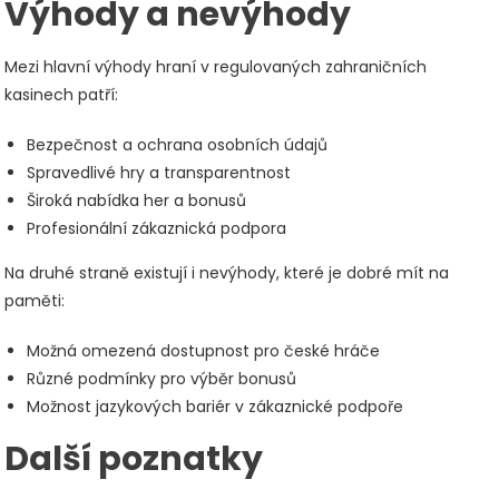
Výhody a nevýhody
Mezi hlavní výhody hraní v regulovaných zahraničních
kasinech patří:
Bezpečnost a ochrana osobních údajů
Spravedlivé hry a transparentnost
Široká nabídka her a bonusů
Profesionální zákaznická podpora
Na druhé straně existují i nevýhody, které je dobré mít na
paměti:
Možná omezená dostupnost pro české hráče
Různé podmínky pro výběr bonusů
Možnost jazykových bariér v zákaznické podpoře
Další poznatky