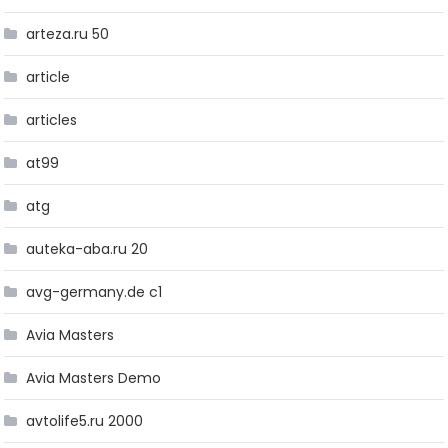
arteza.ru 50
article
articles
at99
atg
auteka-aba.ru 20
avg-germany.de c1
Avia Masters
Avia Masters Demo
avtolife5.ru 2000