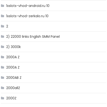
1xslots-vhod-android.ru 10
1xslots-vhod-zerkalo.ru 10
2
2) 22000 links English SMM Panel
2) 3000k
2000A Z
2000A Z
2000AB Z
2000allZ
2000Z