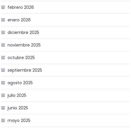
febrero 2026
enero 2026
diciembre 2025
noviembre 2025
octubre 2025
septiembre 2025
agosto 2025
julio 2025
junio 2025
mayo 2025