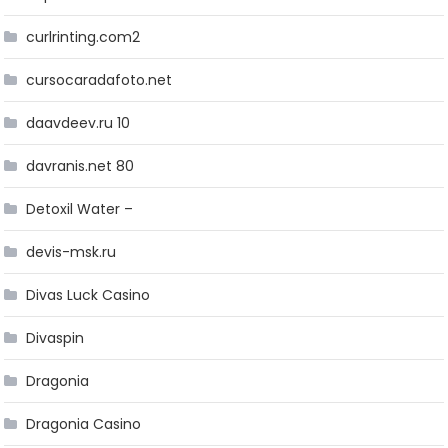
curlrinting.com2
cursocaradafoto.net
daavdeev.ru 10
davranis.net 80
Detoxil Water –
devis-msk.ru
Divas Luck Casino
Divaspin
Dragonia
Dragonia Casino