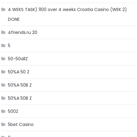
4 WEKS TASK) 1100 over 4 weeks Croatia Casino (WEK 2)
DONE
4friends.ru 20
5
50-50allZ
50%A 50 Z
50%A 50B Z
50%A 50B Z
500Z
5bet Casino