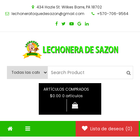
Saltar
434 Hazle St. Wilkes Barre, PA 18702
al
lechoneratoquedesazon@gmail.com
+570-706-9564
contenido
ARTÍCULOS COMPRADOS
$0.00
0 artículos
Lista de deseos
(0)