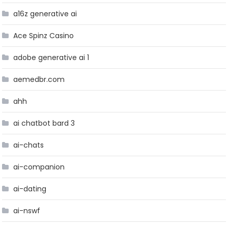
a16z generative ai
Ace Spinz Casino
adobe generative ai 1
aemedbr.com
ahh
ai chatbot bard 3
ai-chats
ai-companion
ai-dating
ai-nswf