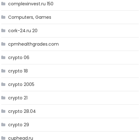
complexinvest.ru 150
Computers, Games
cork-24.ru 20
cpmhealthgrades.com
crypto 06
crypto 18
crypto 2005
crypto 21
crypto 28.04
crypto 29
cuphead.ru