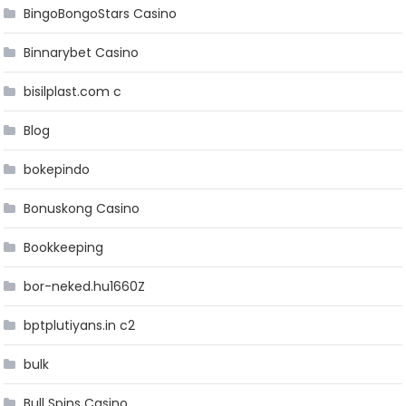
BingoBongoStars Casino
Binnarybet Casino
bisilplast.com c
Blog
bokepindo
Bonuskong Casino
Bookkeeping
bor-neked.hu1660Z
bptplutiyans.in c2
bulk
Bull Spins Casino