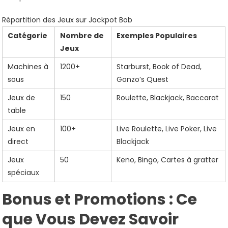
Répartition des Jeux sur Jackpot Bob
Catégorie
Nombre de
Exemples Populaires
Jeux
Machines à
1200+
Starburst, Book of Dead,
sous
Gonzo’s Quest
Jeux de
150
Roulette, Blackjack, Baccarat
table
Jeux en
100+
Live Roulette, Live Poker, Live
direct
Blackjack
Jeux
50
Keno, Bingo, Cartes à gratter
spéciaux
Bonus et Promotions : Ce
que Vous Devez Savoir