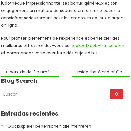
ludothèque impressionnante, ses bonus généreux et son
engagement en matière de sécurité en font une option à
considérer sérieusement pour les amateurs de jeux d’argent
en ligne.
Pour profiter pleinement de l’expérience et bénéficier des
meilleures offres, rendez-vous sur
jackpot-bob-france.com
et commencez votre aventure dès aujourd’hui.
Navegación
Irwin-de.de: Ein umfassender Leitfaden für moderne iGaming-Enthusiasten
Inside the World of Online Casinos: A Closer Look at JeetCity
Blog Search
de
entradas
Entradas recientes
Glucksspieler beherrschen alle mehreren