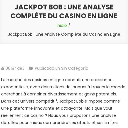
JACKPOT BOB : UNE ANALYSE
COMPLÈTE DU CASINO EN LIGNE
Inicio
Jackpot Bob : Une Analyse Complète du Casino en Ligne
08184de3
Publicado En Sin Categoría
Le marché des casinos en ligne connaît une croissance
exponentielle, avec des millions de joueurs à travers le monde
cherchant à combiner divertissement et gains potentiels.
Dans cet univers compétitif, Jackpot Bob s’impose comme
une plateforme innovante et attrayante. Mais que vaut
réellement ce casino ? Nous vous proposons une analyse
détaillée pour mieux comprendre ses atouts et ses limites.