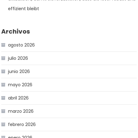
effizient bleibt
Archivos
agosto 2026
julio 2026
junio 2026
mayo 2026
abril 2026
marzo 2026
febrero 2026
enero 2026