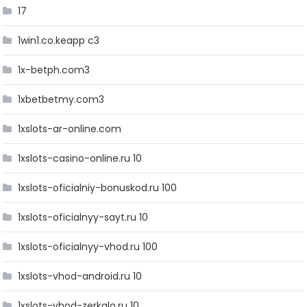
17
1win1.co.keapp c3
1x-betph.com3
1xbetbetmy.com3
1xslots-ar-online.com
1xslots-casino-online.ru 10
1xslots-oficialniy-bonuskod.ru 100
1xslots-oficialnyy-sayt.ru 10
1xslots-oficialnyy-vhod.ru 100
1xslots-vhod-android.ru 10
1xslots-vhod-zerkalo.ru 10