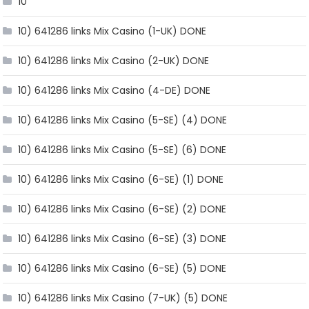
10
10) 641286 links Mix Casino (1-UK) DONE
10) 641286 links Mix Casino (2-UK) DONE
10) 641286 links Mix Casino (4-DE) DONE
10) 641286 links Mix Casino (5-SE) (4) DONE
10) 641286 links Mix Casino (5-SE) (6) DONE
10) 641286 links Mix Casino (6-SE) (1) DONE
10) 641286 links Mix Casino (6-SE) (2) DONE
10) 641286 links Mix Casino (6-SE) (3) DONE
10) 641286 links Mix Casino (6-SE) (5) DONE
10) 641286 links Mix Casino (7-UK) (5) DONE