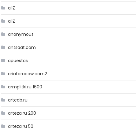
allZ
allZ
anonymous
antsaat.com
apuestas
ariaforacow.com2
armplitki.ru 1600
artcab.ru
arteza.ru 200
arteza.ru 50