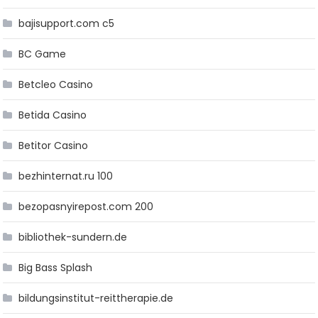
bajisupport.com c5
BC Game
Betcleo Casino
Betida Casino
Betitor Casino
bezhinternat.ru 100
bezopasnyirepost.com 200
bibliothek-sundern.de
Big Bass Splash
bildungsinstitut-reittherapie.de