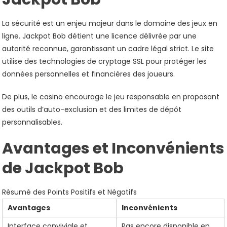
La sécurité est un enjeu majeur dans le domaine des jeux en
ligne. Jackpot Bob détient une licence délivrée par une
autorité reconnue, garantissant un cadre légal strict. Le site
utilise des technologies de cryptage SSL pour protéger les
données personnelles et financières des joueurs.
De plus, le casino encourage le jeu responsable en proposant
des outils d’auto-exclusion et des limites de dépôt
personnalisables.
Avantages et Inconvénients
de Jackpot Bob
Résumé des Points Positifs et Négatifs
Avantages
Inconvénients
Interface conviviale et
Pas encore disponible en