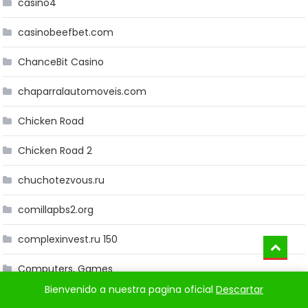
casino4
casinobeefbet.com
ChanceBit Casino
chaparralautomoveis.com
Chicken Road
Chicken Road 2
chuchotezvous.ru
comillapbs2.org
complexinvest.ru 150
Computers, Games
Bienvenido a nuestra pagina oficial
Descartar
cork-24.ru 20