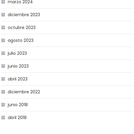
marzo 2024
diciembre 2023
octubre 2023
agosto 2023
julio 2023
junio 2023
abril 2023
diciembre 2022
junio 2018
abril 2018