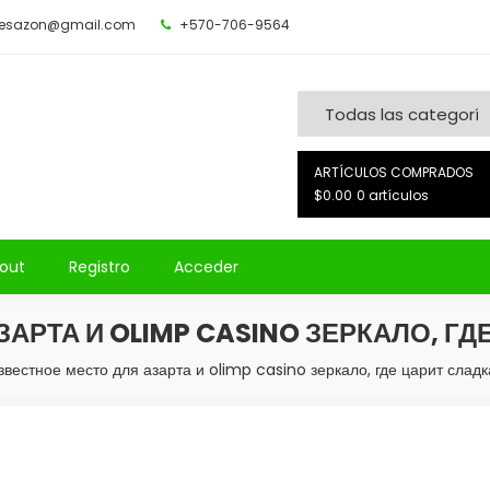
desazon@gmail.com
+570-706-9564
ARTÍCULOS COMPRADOS
$0.00
0 artículos
out
Registro
Acceder
АРТА И OLIMP CASINO ЗЕРКАЛО, Г
звестное место для азарта и olimp casino зеркало, где царит слад