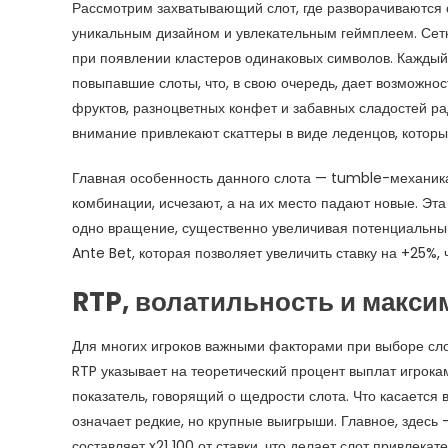
Рассмотрим захватывающий слот, где разворачиваются 
уникальным дизайном и увлекательным геймплеем. Сет
при появлении кластеров одинаковых символов. Каждый
повыпавшие слоты, что, в свою очередь, дает возможно
фруктов, разноцветных конфет и забавных сладостей ра
внимание привлекают скаттеры в виде леденцов, котор
Главная особенность данного слота — tumble-механика.
комбинации, исчезают, а на их место падают новые. Эт
одно вращение, существенно увеличивая потенциальный
Ante Bet, которая позволяет увеличить ставку на +25%,
RTP, волатильность и мак
Для многих игроков важными факторами при выборе слот
RTP указывает на теоретический процент выплат игрокам
показатель, говорящий о щедрости слота. Что касается в
означает редкие, но крупные выигрыши. Главное, здесь
составляет x21 100 от ставки, что делает слот привлек