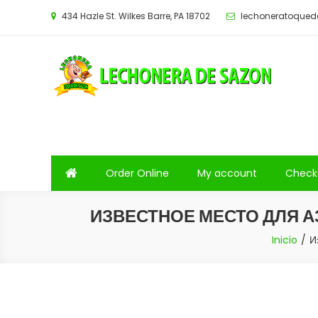
Saltar
434 Hazle St. Wilkes Barre, PA 18702
lechoneratoque
al
contenido
Order Online
My account
Check
ИЗВЕСТНОЕ МЕСТО ДЛЯ АЗ
Inicio
И