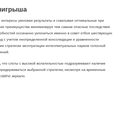
ыигрыша
 интересы умножая результаты и схватывая оптимальные при
ние преимущества минимизируя тем самым опасные последствия
обностей осознанно уклониться именно в совет отбоя шествующих
зод с учетом неопределенной консолидации и уравненности
ие стратегии эксплуатации интеллектуальных парком голосной
ений.
, что слоты с высокой волатильностью подразумевают наличие
придерживаться выбранной стратегии, несмотря на временные
asino зеркало.