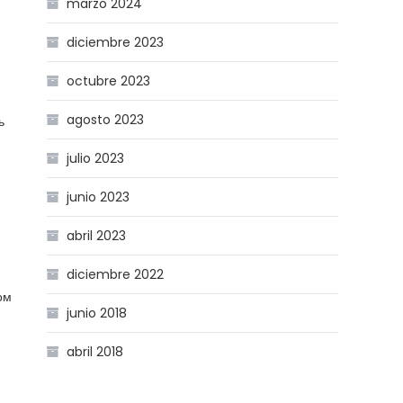
marzo 2024
diciembre 2023
octubre 2023
agosto 2023
ь
julio 2023
junio 2023
abril 2023
diciembre 2022
ом
junio 2018
abril 2018