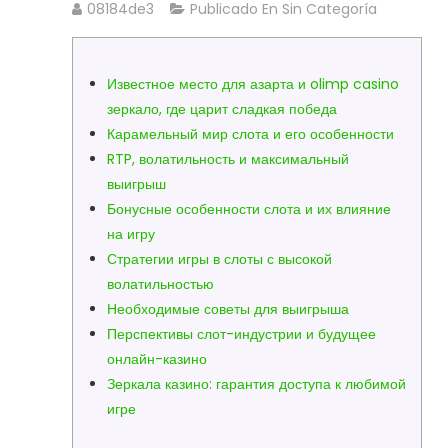
08184de3
Publicado En Sin Categoría
Известное место для азарта и olimp casino
зеркало, где царит сладкая победа
Карамельный мир слота и его особенности
RTP, волатильность и максимальный
выигрыш
Бонусные особенности слота и их влияние
на игру
Стратегии игры в слоты с высокой
волатильностью
Необходимые советы для выигрыша
Перспективы слот-индустрии и будущее
онлайн-казино
Зеркала казино: гарантия доступа к любимой
игре