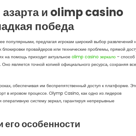
 азарта и olimp casino
ладкая победа
лее популярными, предлагая игрокам широкий выбор развлечений 
ак блокировки провайдеров или технические проблемы, прямой дост
аях на помощь приходит актуальное
olimp casino зеркало
– способ
. Оно является точной копией официального ресурса, сохраняя вс
гроках, обеспечивая им беспрепятственный доступ к платформе. Эт
орт в игровом процессе. Olymp Casino, как одно из лидеров
и оперативную систему зеркал, гарантируя непрерывные
и его особенности