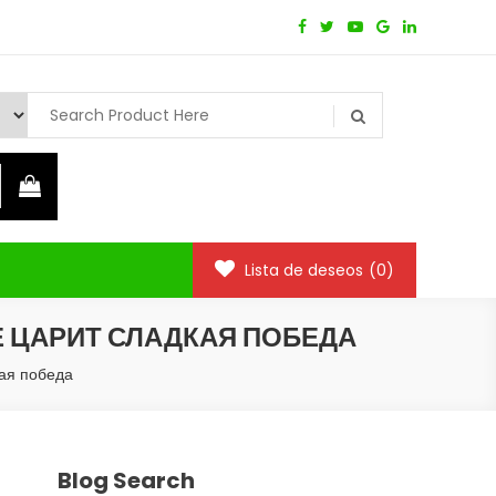
Lista de deseos
(0)
ДЕ ЦАРИТ СЛАДКАЯ ПОБЕДА
кая победа
Blog Search