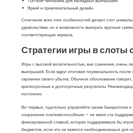
Tumble-механика для каскадных выигрышей.
Яркий и привлекательный дизайн.
Сочетание всех этих особенностей делает слот уникаль
удовольствие, но и возможность выиграть крупные суммы
соответствующие зеркала.
Стратегии игры в слоты
Игры с высокой волатильностью, вне сомнения, очень л
выигрышей. Если вдруг итоговая поужинальность после 
скромнее своего убытка. Обычное обоснование говорит
краткосрочные и долгосрочные результаты. Рекоменда
постоянно
Во-первых, тщательно управляйте своим банкроллом и у
сохранения платежёспособным — не имея ста поддержк
фиксированной ставкой, которая поддерживала бы игров
бюджетом, если это не кажется необходимоешься для н