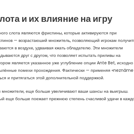
ота и их влияние на игру
ого слота являются фриспины, которые активируются при
испинов — возрастаюший множитель, позволяющий игрокам получит
аются в воздухе, удваивая кжать обладателю. Эти множители
адываются друг с другом, что позволяет испытать приливы на
ром является указанное уже углубление опции Ante Bet, исходно
апылённые помехи прохождения. Фактически — применяя «neznáme
ься и притягаться этой дополнительной поддержкой.
и множители, еще больше увеличивают ваши шансы на выигрыш.
рый еще больше поежает прежнюю степень счасливой удачи в кажд