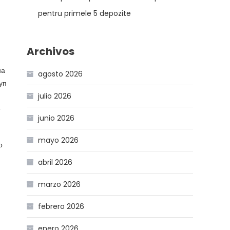
pentru primele 5 depozite
Archivos
на
agosto 2026
уп
julio 2026
е
junio 2026
mayo 2026
о
abril 2026
marzo 2026
febrero 2026
enero 2026