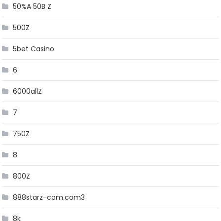
50%A 50B Z
500Z
5bet Casino
6
6000allZ
7
750Z
8
800Z
888starz-com.com3
8k