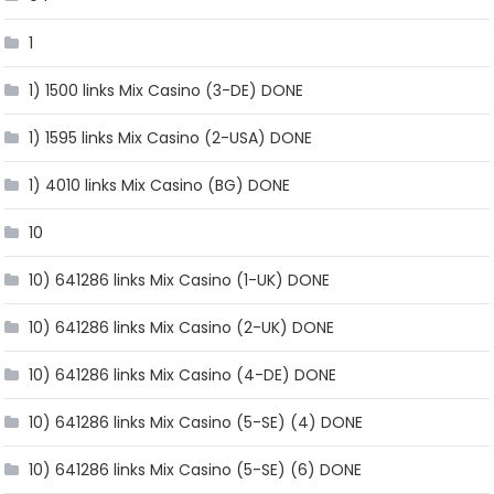
1
1) 1500 links Mix Casino (3-DE) DONE
1) 1595 links Mix Casino (2-USA) DONE
1) 4010 links Mix Casino (BG) DONE
10
10) 641286 links Mix Casino (1-UK) DONE
10) 641286 links Mix Casino (2-UK) DONE
10) 641286 links Mix Casino (4-DE) DONE
10) 641286 links Mix Casino (5-SE) (4) DONE
10) 641286 links Mix Casino (5-SE) (6) DONE