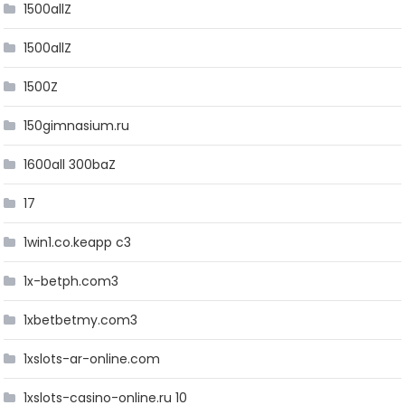
1500allZ
1500allZ
1500Z
150gimnasium.ru
1600all 300baZ
17
1win1.co.keapp c3
1x-betph.com3
1xbetbetmy.com3
1xslots-ar-online.com
1xslots-casino-online.ru 10