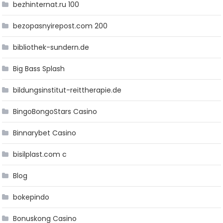
bezhinternat.ru 100
bezopasnyirepost.com 200
bibliothek-sundern.de
Big Bass Splash
bildungsinstitut-reittherapie.de
BingoBongoStars Casino
Binnarybet Casino
bisilplast.com c
Blog
bokepindo
Bonuskong Casino