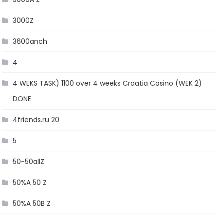
3000Z
3600anch
4
4 WEKS TASK) 1100 over 4 weeks Croatia Casino (WEK 2)
DONE
4friends.ru 20
5
50-50allZ
50%A 50 Z
50%A 50B Z