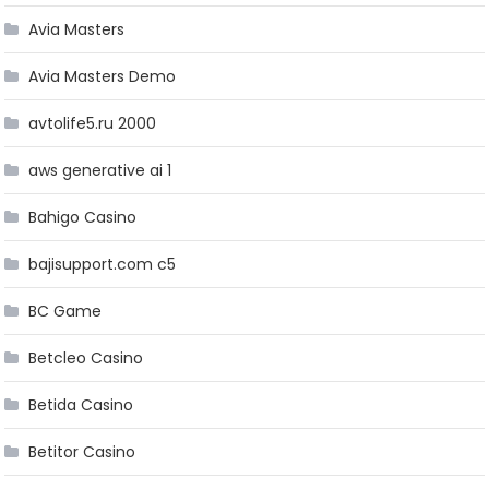
Avia Masters
Avia Masters Demo
avtolife5.ru 2000
aws generative ai 1
Bahigo Casino
bajisupport.com c5
BC Game
Betcleo Casino
Betida Casino
Betitor Casino