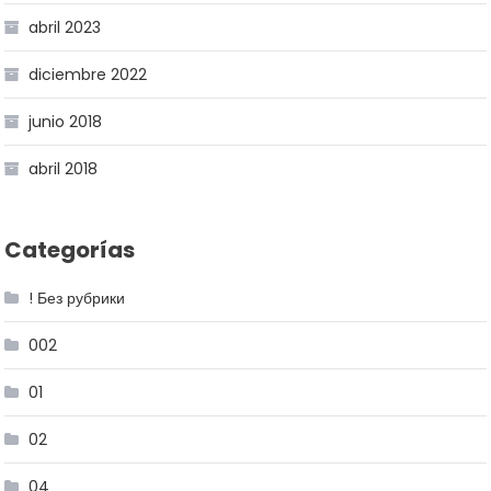
abril 2023
diciembre 2022
junio 2018
abril 2018
Categorías
! Без рубрики
002
01
02
04