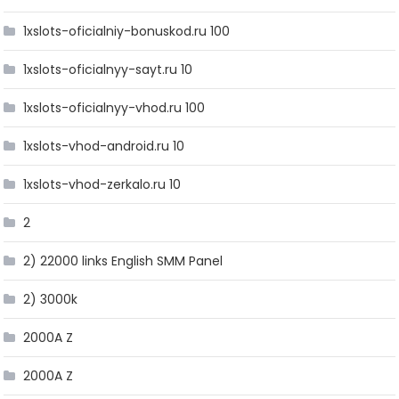
1xslots-oficialniy-bonuskod.ru 100
1xslots-oficialnyy-sayt.ru 10
1xslots-oficialnyy-vhod.ru 100
1xslots-vhod-android.ru 10
1xslots-vhod-zerkalo.ru 10
2
2) 22000 links English SMM Panel
2) 3000k
2000A Z
2000A Z