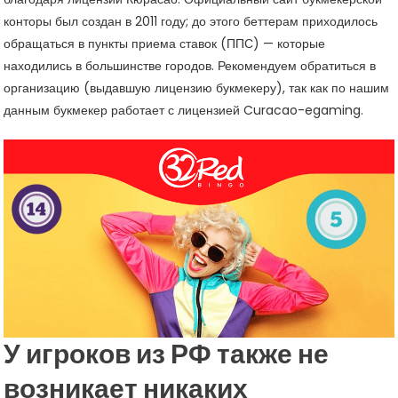
конторы был создан в 2011 году; до этого беттерам приходилось
обращаться в пункты приема ставок (ППС) — которые
находились в большинстве городов. Рекомендуем обратиться в
организацию (выдавшую лицензию букмекеру), так как по нашим
данным букмекер работает с лицензией Curacao-egaming.
У игроков из РФ также не
возникает никаких