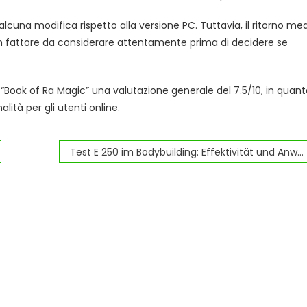
lcuna modifica rispetto alla versione PC. Tuttavia, il ritorno me
 fattore da considerare attentamente prima di decidere se
o “Book of Ra Magic” una valutazione generale del 7.5/10, in quan
ità per gli utenti online.
Test E 250 im Bodybuilding: Effektivität und Anwendungsgebiete