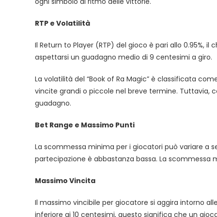
ogni simbolo al ritmo delle vittorie.
RTP e Volatilità
Il Return to Player (RTP) del gioco è pari allo 0.95%, il
aspettarsi un guadagno medio di 9 centesimi a giro.
La volatilità del “Book of Ra Magic” è classificata co
vincite grandi o piccole nel breve termine. Tuttavia, 
guadagno.
Bet Range e Massimo Punti
La scommessa minima per i giocatori può variare a seco
partecipazione è abbastanza bassa. La scommessa ma
Massimo Vincita
Il massimo vincibile per giocatore si aggira intorno all
inferiore ai 10 centesimi, questo significa che un gio