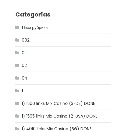
Categorías
! Без рубрики
002
01
02
04
1
1) 1500 links Mix Casino (3-DE) DONE
1) 1595 links Mix Casino (2-USA) DONE
1) 4010 links Mix Casino (BG) DONE