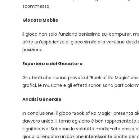
scommessa.
Giocata Mobile
Il gioco non solo funziona benissimo sul computer, ma 
offre un’esperienza di gioco simile alla versione deskt
posizione.
Esperienza del Giocatore
Gli utenti che hanno provato il “Book of Ra Magic” de
grafici, le musiche e gli effetti sonori sono particola
Analisi Generale
In conclusione, il gioco “Book of Ra Magic” presenta 
davvero unica. Il tema egiziano è ben rappresentato e 
significative. Sebbene la volatilità media-alta possa 
gioco lo rendono un’opzione interessante anche per co