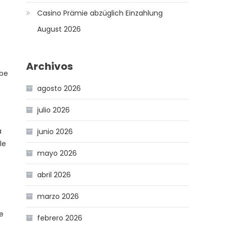
Casino Prämie abzüglich Einzahlung
August 2026
Archivos
bbe
agosto 2026
julio 2026
a
junio 2026
le
mayo 2026
abril 2026
marzo 2026
re
febrero 2026