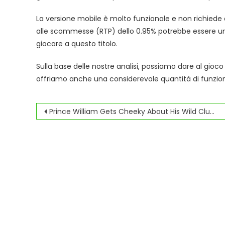
La versione mobile è molto funzionale e non richiede a
alle scommesse (RTP) dello 0.95% potrebbe essere un
giocare a questo titolo.
Sulla base delle nostre analisi, possiamo dare al gioc
offriamo anche una considerevole quantità di funzional
Navegación
Prince William Gets Cheeky About His Wild Clubbing Past: ‘in My Youth, Sure, Not Anymore’
de
entradas