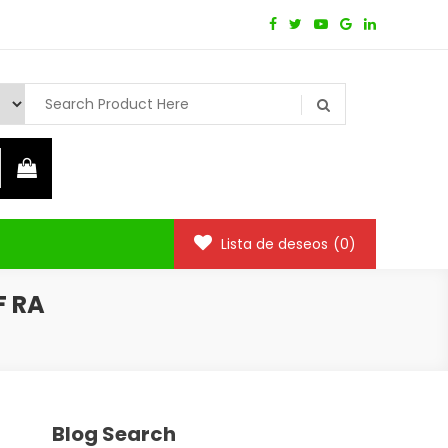
Lista de deseos
(0)
F RA
Blog Search