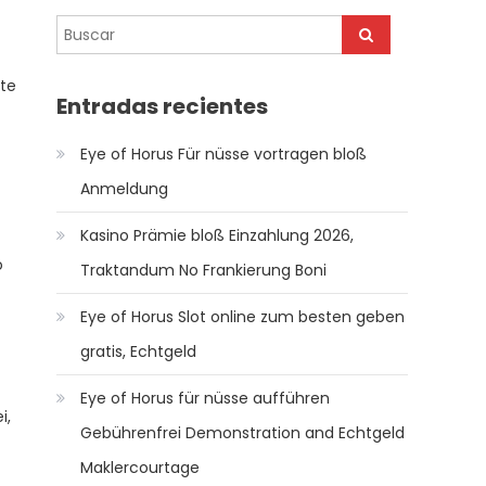
nte
Entradas recientes
Eye of Horus Für nüsse vortragen bloß
Anmeldung
Kasino Prämie bloß Einzahlung 2026,
o
Traktandum No Frankierung Boni
Eye of Horus Slot online zum besten geben
gratis, Echtgeld
Eye of Horus für nüsse aufführen
i,
Gebührenfrei Demonstration and Echtgeld
Maklercourtage