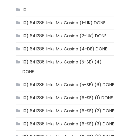
10
10) 641286 links Mix Casino (1-UK) DONE
10) 641286 links Mix Casino (2-UK) DONE
10) 641286 links Mix Casino (4-DE) DONE
10) 641286 links Mix Casino (5-SE) (4)
DONE
10) 641286 links Mix Casino (5-SE) (6) DONE
10) 641286 links Mix Casino (6-SE) (1) DONE
10) 641286 links Mix Casino (6-SE) (2) DONE
10) 641286 links Mix Casino (6-SE) (3) DONE