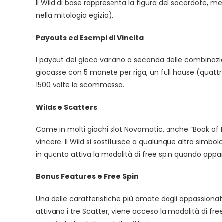
Il Wild di base rappresenta la figura del sacerdote, me
nella mitologia egizia).
Payouts ed Esempi di Vincita
I payout del gioco variano a seconda delle combinazio
giocasse con 5 monete per riga, un full house (quattro
1500 volte la scommessa.
Wilds e Scatters
Come in molti giochi slot Novomatic, anche “Book of 
vincere. Il Wild si sostituisce a qualunque altra simbo
in quanto attiva la modalità di free spin quando appare
Bonus Features e Free Spin
Una delle caratteristiche più amate dagli appassionati 
attivano i tre Scatter, viene acceso la modalità di free