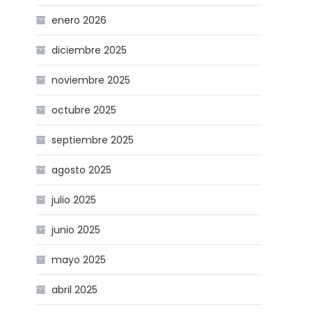
enero 2026
diciembre 2025
noviembre 2025
octubre 2025
septiembre 2025
agosto 2025
julio 2025
junio 2025
mayo 2025
abril 2025