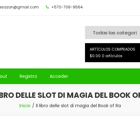
desazon@gmail.com
+570-706-9564
ARTÍCULOS COMPRADOS
$0.00
0 artículos
out
Registro
Acceder
LIBRO DELLE SLOT DI MAGIA DEL BOOK O
Inicio
Il libro delle slot di magia del Book of Ra