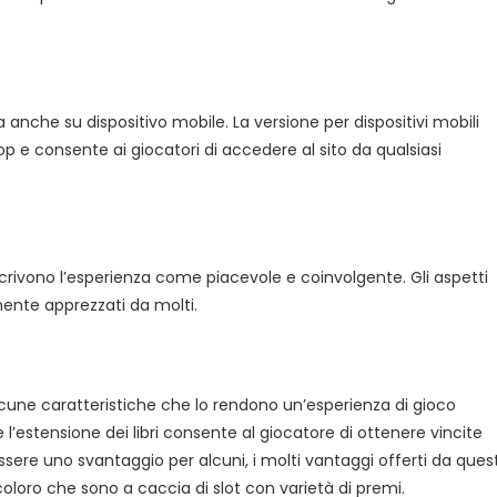
anche su dispositivo mobile. La versione per dispositivi mobili
op e consente ai giocatori di accedere al sito da qualsiasi
scrivono l’esperienza come piacevole e coinvolgente. Gli aspetti
rmente apprezzati da molti.
alcune caratteristiche che lo rendono un’esperienza di gioco
l’estensione dei libri consente al giocatore di ottenere vincite
essere uno svantaggio per alcuni, i molti vantaggi offerti da ques
loro che sono a caccia di slot con varietà di premi.