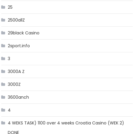
25
2500allZ
29black Casino
2sport.info
3
3000A Z
3000Z
3600anch
4
4 WEKS TASK) 1100 over 4 weeks Croatia Casino (WEK 2)
DONE