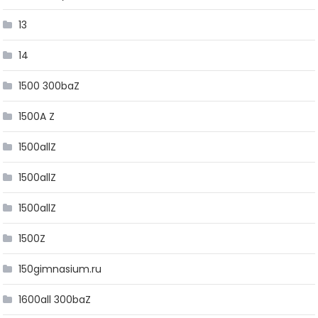
13
14
1500 300baZ
1500A Z
1500allZ
1500allZ
1500allZ
1500Z
150gimnasium.ru
1600all 300baZ