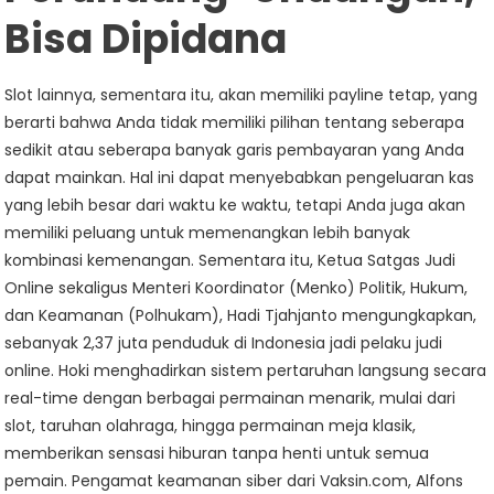
Bisa Dipidana
Slot lainnya, sementara itu, akan memiliki payline tetap, yang
berarti bahwa Anda tidak memiliki pilihan tentang seberapa
sedikit atau seberapa banyak garis pembayaran yang Anda
dapat mainkan. Hal ini dapat menyebabkan pengeluaran kas
yang lebih besar dari waktu ke waktu, tetapi Anda juga akan
memiliki peluang untuk memenangkan lebih banyak
kombinasi kemenangan. Sementara itu, Ketua Satgas Judi
Online sekaligus Menteri Koordinator (Menko) Politik, Hukum,
dan Keamanan (Polhukam), Hadi Tjahjanto mengungkapkan,
sebanyak 2,37 juta penduduk di Indonesia jadi pelaku judi
online. Hoki menghadirkan sistem pertaruhan langsung secara
real-time dengan berbagai permainan menarik, mulai dari
slot, taruhan olahraga, hingga permainan meja klasik,
memberikan sensasi hiburan tanpa henti untuk semua
pemain. Pengamat keamanan siber dari Vaksin.com, Alfons