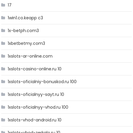
17
1win1.co.keapp c3
1x-betph.com3
1xbetbetmy.com3
1xslots-ar-online.com
1xslots-casino-online.ru 10
1xslots-oficialniy-bonuskod.ru 100
1xslots-oficialnyy-sayt.ru 10
1xslots-oficialnyy-vhod.ru 100
1xslots-vhod-android.ru 10
1xslots-vhod-zerkalo.ru 10