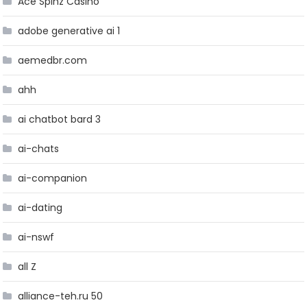
Ace Spinz Casino
adobe generative ai 1
aemedbr.com
ahh
ai chatbot bard 3
ai-chats
ai-companion
ai-dating
ai-nswf
all Z
alliance-teh.ru 50