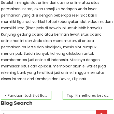
Setelah mengisi slot online dari casino online atau situs
permainan instan, akan tersaji ke hadapan Anda layar
permainan yang diisi dengan beberapa reel. Slot klasik
memiliki tiga reel vertikal tetapi kebanyakan slot video modern
memiliki lima (lihat jenis di bawah ini untuk lebih banyak).
Kunjungi gedung casino atau bermain lewat situs casino
online hari ini dan Anda akan menemukan, di antara
permainan roulette dan blackjack, mesin slot tumpuk
menumpuk. Sudah banyak hal yang dilakukan untuk
memberantas judi online di Indonesia. Misalnya dengan
memblokir situs dan aplikasi, memblokir akun e-wallet juga
rekening bank yang terafiliasi judi online, hingga memutus
akses internet dari Kamboja dan Davos, FilipinaB.
Navegación
Panduan Judi Slot Bagaimana cara bermain dan memenangkan uang
Top 14 melhores bet da sorte bet casinos online sobre abril 2026
Blog Search
de