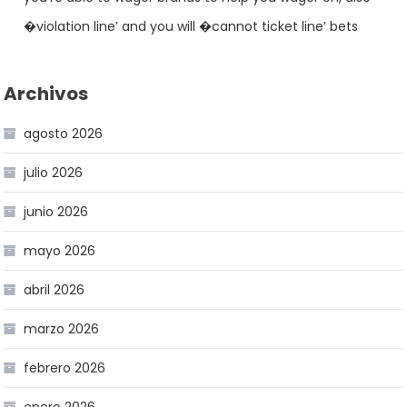
�violation line’ and you will �cannot ticket line’ bets
Archivos
agosto 2026
julio 2026
junio 2026
mayo 2026
abril 2026
marzo 2026
febrero 2026