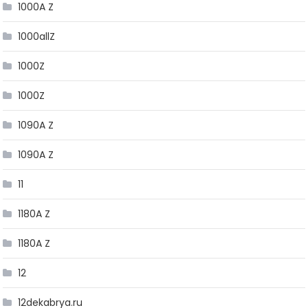
1000A Z
1000allZ
1000Z
1000Z
1090A Z
1090A Z
11
1180A Z
1180A Z
12
12dekabrya.ru