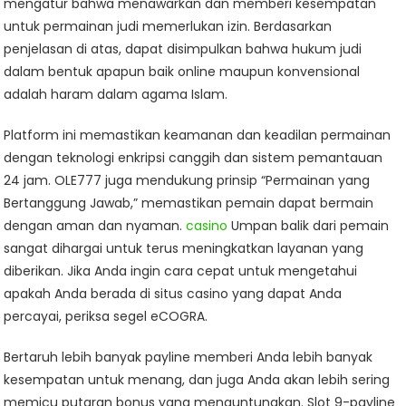
mengatur bahwa menawarkan dan memberi kesempatan
untuk permainan judi memerlukan izin. Berdasarkan
penjelasan di atas, dapat disimpulkan bahwa hukum judi
dalam bentuk apapun baik online maupun konvensional
adalah haram dalam agama Islam.
Platform ini memastikan keamanan dan keadilan permainan
dengan teknologi enkripsi canggih dan sistem pemantauan
24 jam. OLE777 juga mendukung prinsip “Permainan yang
Bertanggung Jawab,” memastikan pemain dapat bermain
dengan aman dan nyaman.
casino
Umpan balik dari pemain
sangat dihargai untuk terus meningkatkan layanan yang
diberikan. Jika Anda ingin cara cepat untuk mengetahui
apakah Anda berada di situs casino yang dapat Anda
percayai, periksa segel eCOGRA.
Bertaruh lebih banyak payline memberi Anda lebih banyak
kesempatan untuk menang, dan juga Anda akan lebih sering
memicu putaran bonus yang menguntungkan. Slot 9-payline