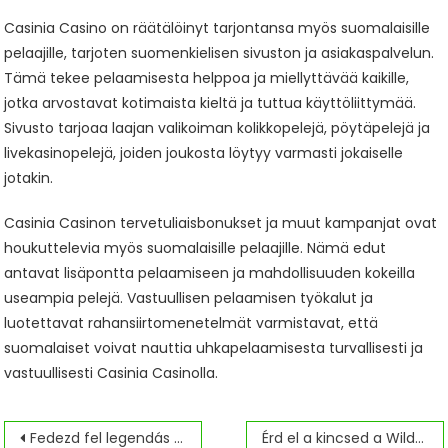
Casinia Casino on räätälöinyt tarjontansa myös suomalaisille
pelaajille, tarjoten suomenkielisen sivuston ja asiakaspalvelun.
Tämä tekee pelaamisesta helppoa ja miellyttävää kaikille,
jotka arvostavat kotimaista kieltä ja tuttua käyttöliittymää.
Sivusto tarjoaa laajan valikoiman kolikkopelejä, pöytäpelejä ja
livekasinopelejä, joiden joukosta löytyy varmasti jokaiselle
jotakin.
Casinia Casinon tervetuliaisbonukset ja muut kampanjat ovat
houkuttelevia myös suomalaisille pelaajille. Nämä edut
antavat lisäpontta pelaamiseen ja mahdollisuuden kokeilla
useampia pelejä. Vastuullisen pelaamisen työkalut ja
luotettavat rahansiirtomenetelmät varmistavat, että
suomalaiset voivat nauttia uhkapelaamisesta turvallisesti ja
vastuullisesti Casinia Casinolla.
Navegación
Fedezd fel legendás nyereményeket: a spinboss casino nyereséges szerencsejáték trükkjei
Érd el a kincsed a Wild Chance Casino-ban: Verifikált tippek előnyös szerencsejátékoz