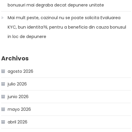
bonusuri mai degraba decat depunere unitate
Mai mult peste, cazinoul nu se poate solicita Evaluarea
KYC, bun identita?ii, pentru a beneficia din cauza bonusul
in loc de depunere
Archivos
agosto 2026
julio 2026
junio 2026
mayo 2026
abril 2026