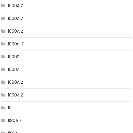
1000A Z
1000A Z
1000A Z
1000allZ
1000Z
1000Z
1090A Z
1090A Z
11
1180A Z