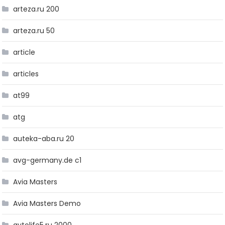
arteza.ru 200
arteza.ru 50
article
articles
at99
atg
auteka-aba.ru 20
avg-germany.de c1
Avia Masters
Avia Masters Demo