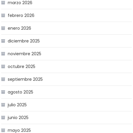
marzo 2026
febrero 2026
enero 2026
diciembre 2025
noviembre 2025
octubre 2025
septiembre 2025
agosto 2025
julio 2025
junio 2025
mayo 2025