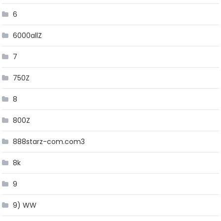
6
6000allZ
7
750Z
8
800Z
888starz-com.com3
8k
9
9) WW