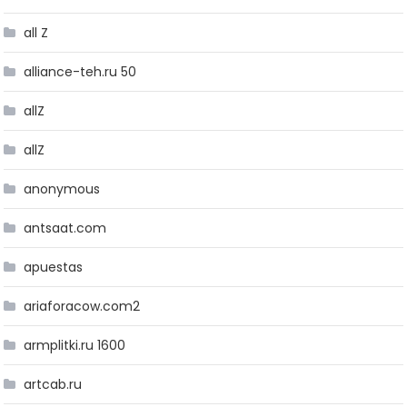
all Z
alliance-teh.ru 50
allZ
allZ
anonymous
antsaat.com
apuestas
ariaforacow.com2
armplitki.ru 1600
artcab.ru