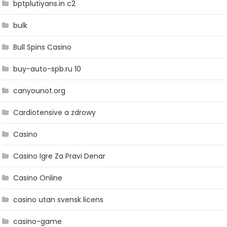
bptplutiyans.in c2
bulk
Bull Spins Casino
buy-auto-spb.ru 10
canyounot.org
Cardiotensive a zdrowy
Casino
Casino Igre Za Pravi Denar
Casino Online
casino utan svensk licens
casino-game