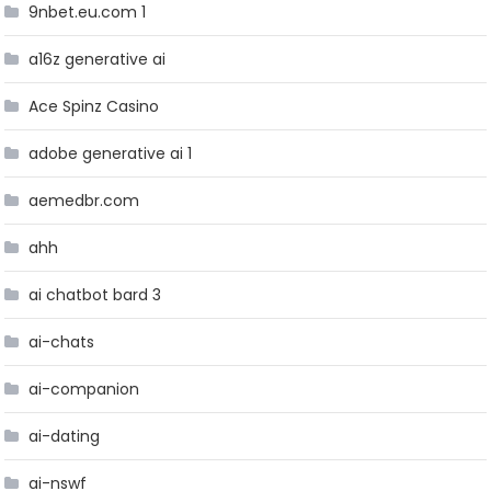
9nbet.eu.com 1
a16z generative ai
Ace Spinz Casino
adobe generative ai 1
aemedbr.com
ahh
ai chatbot bard 3
ai-chats
ai-companion
ai-dating
ai-nswf