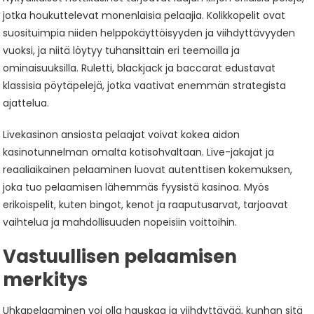
jotka houkuttelevat monenlaisia pelaajia. Kolikkopelit ovat
suosituimpia niiden helppokäyttöisyyden ja viihdyttävyyden
vuoksi, ja niitä löytyy tuhansittain eri teemoilla ja
ominaisuuksilla. Ruletti, blackjack ja baccarat edustavat
klassisia pöytäpelejä, jotka vaativat enemmän strategista
ajattelua.
Livekasinon ansiosta pelaajat voivat kokea aidon
kasinotunnelman omalta kotisohvaltaan. Live-jakajat ja
reaaliaikainen pelaaminen luovat autenttisen kokemuksen,
joka tuo pelaamisen lähemmäs fyysistä kasinoa. Myös
erikoispelit, kuten bingot, kenot ja raaputusarvat, tarjoavat
vaihtelua ja mahdollisuuden nopeisiin voittoihin.
Vastuullisen pelaamisen
merkitys
Uhkapelaaminen voi olla hauskaa ja viihdyttävää, kunhan sitä