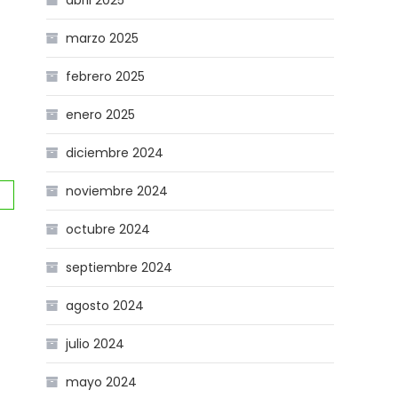
abril 2025
marzo 2025
febrero 2025
enero 2025
diciembre 2024
noviembre 2024
octubre 2024
septiembre 2024
agosto 2024
julio 2024
mayo 2024