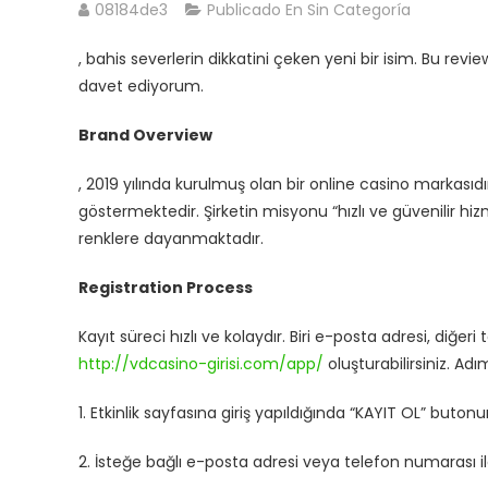
08184de3
Publicado En Sin Categoría
, bahis severlerin dikkatini çeken yeni bir isim. Bu revie
davet ediyorum.
Brand Overview
, 2019 yılında kurulmuş olan bir online casino markası
göstermektedir. Şirketin misyonu “hızlı ve güvenilir hi
renklere dayanmaktadır.
Registration Process
Kayıt süreci hızlı ve kolaydır. Biri e-posta adresi, diğe
http://vdcasino-girisi.com/app/
oluşturabilirsiniz. Adım
1. Etkinlik sayfasına giriş yapıldığında “KAYIT OL” buton
2. İsteğe bağlı e-posta adresi veya telefon numarası 