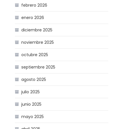
febrero 2026
enero 2026
diciembre 2025
noviembre 2025
octubre 2025
septiembre 2025
agosto 2025
julio 2025
junio 2025
mayo 2025