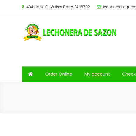
Saltar
434 Hazle St. Wilkes Barre, PA 18702
lechoneratoque
al
contenido
Order Online
My account
Check