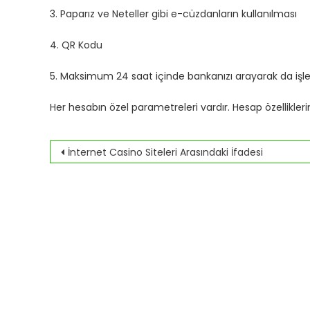
3. Paparız ve Neteller gibi e-cüzdanların kullanılması
4. QR Kodu
5. Maksimum 24 saat içinde bankanızı arayarak da işlem
Her hesabın özel parametreleri vardır. Hesap özelliklerin
Navegación
İnternet Casino Siteleri Arasındaki İfadesi
de
entradas