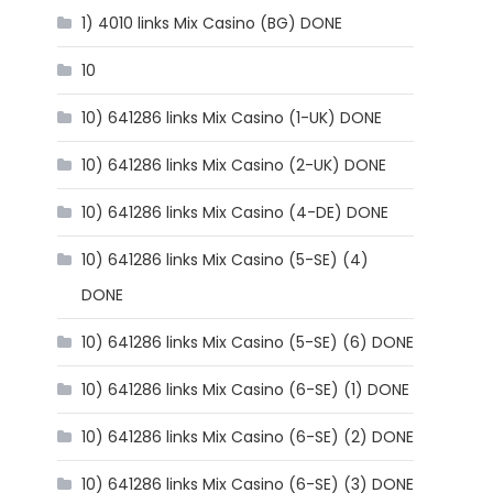
1) 4010 links Mix Casino (BG) DONE
10
10) 641286 links Mix Casino (1-UK) DONE
10) 641286 links Mix Casino (2-UK) DONE
10) 641286 links Mix Casino (4-DE) DONE
10) 641286 links Mix Casino (5-SE) (4)
DONE
10) 641286 links Mix Casino (5-SE) (6) DONE
10) 641286 links Mix Casino (6-SE) (1) DONE
10) 641286 links Mix Casino (6-SE) (2) DONE
10) 641286 links Mix Casino (6-SE) (3) DONE