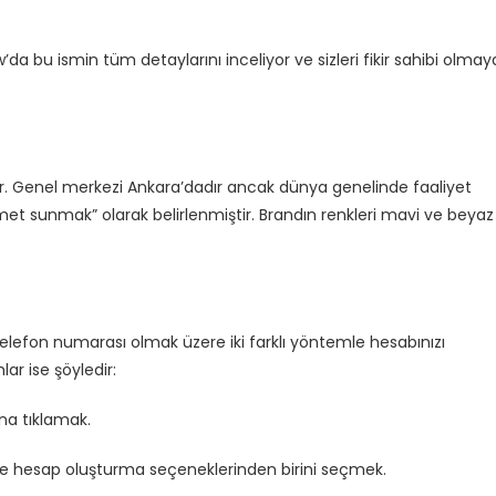
w’da bu ismin tüm detaylarını inceliyor ve sizleri fikir sahibi olmay
dır. Genel merkezi Ankara’dadır ancak dünya genelinde faaliyet
zmet sunmak” olarak belirlenmiştir. Brandın renkleri mavi ve beyaz
ri telefon numarası olmak üzere iki farklı yöntemle hesabınızı
lar ise şöyledir:
una tıklamak.
ile hesap oluşturma seçeneklerinden birini seçmek.