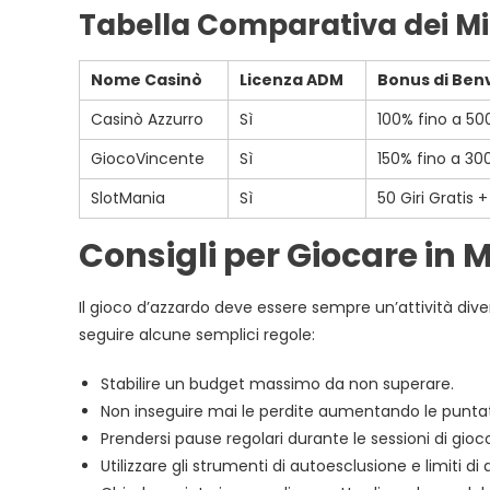
Tabella Comparativa dei Migl
Nome Casinò
Licenza ADM
Bonus di Ben
Casinò Azzurro
Sì
100% fino a 5
GiocoVincente
Sì
150% fino a 3
SlotMania
Sì
50 Giri Gratis 
Consigli per Giocare in
Il gioco d’azzardo deve essere sempre un’attività dive
seguire alcune semplici regole:
Stabilire un budget massimo da non superare.
Non inseguire mai le perdite aumentando le punta
Prendersi pause regolari durante le sessioni di gioc
Utilizzare gli strumenti di autoesclusione e limiti di 