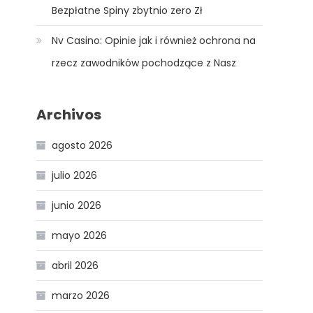
Bezpłatne Spiny zbytnio zero Zł
Nv Casino: Opinie jak i również ochrona na
rzecz zawodników pochodzące z Nasz
Archivos
agosto 2026
julio 2026
junio 2026
mayo 2026
abril 2026
marzo 2026