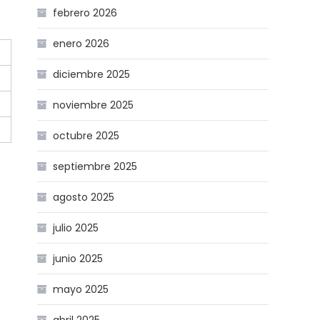
febrero 2026
enero 2026
diciembre 2025
noviembre 2025
octubre 2025
septiembre 2025
agosto 2025
julio 2025
junio 2025
mayo 2025