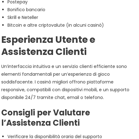
Postepay
Bonifico bancario
Skrill e Neteller
Bitcoin e altre criptovalute (in alcuni casinò)
Esperienza Utente e
Assistenza Clienti
Un’interfaccia intuitiva e un servizio clienti efficiente sono
elementi fondamentali per un’esperienza di gioco
soddisfacente. I casinò migliori offrono piattaforme
responsive, compatibili con dispositivi mobili, e un supporto
disponibile 24/7 tramite chat, email o telefono.
Consigli per Valutare
l’Assistenza Clienti
Verificare la disponibilità oraria del supporto