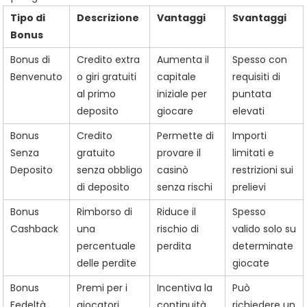
Tipo di
Descrizione
Vantaggi
Svantaggi
Bonus
Bonus di
Credito extra
Aumenta il
Spesso con
Benvenuto
o giri gratuiti
capitale
requisiti di
al primo
iniziale per
puntata
deposito
giocare
elevati
Bonus
Credito
Permette di
Importi
Senza
gratuito
provare il
limitati e
Deposito
senza obbligo
casinò
restrizioni sui
di deposito
senza rischi
prelievi
Bonus
Rimborso di
Riduce il
Spesso
Cashback
una
rischio di
valido solo su
percentuale
perdita
determinate
delle perdite
giocate
Bonus
Premi per i
Incentiva la
Può
Fedeltà
giocatori
continuità
richiedere un