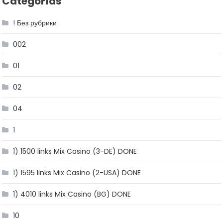
Categorías
! Без рубрики
002
01
02
04
1
1) 1500 links Mix Casino (3-DE) DONE
1) 1595 links Mix Casino (2-USA) DONE
1) 4010 links Mix Casino (BG) DONE
10