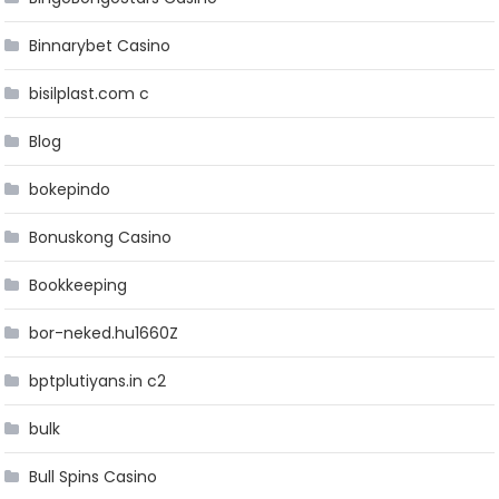
Binnarybet Casino
bisilplast.com c
Blog
bokepindo
Bonuskong Casino
Bookkeeping
bor-neked.hu1660Z
bptplutiyans.in c2
bulk
Bull Spins Casino