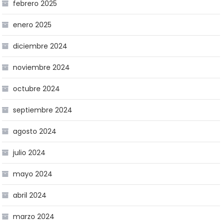
febrero 2025
enero 2025
diciembre 2024
noviembre 2024
octubre 2024
septiembre 2024
agosto 2024
julio 2024
mayo 2024
abril 2024
marzo 2024