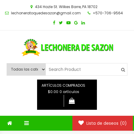
Saltar
434 Hazle St. Wilkes Barre, PA 18702
al
lechoneratoquedesazon@gmail.com
+570-706-9564
contenido
ARTÍCULOS COMPRADOS
$0.00
0 artículos
Lista de deseos
(0)