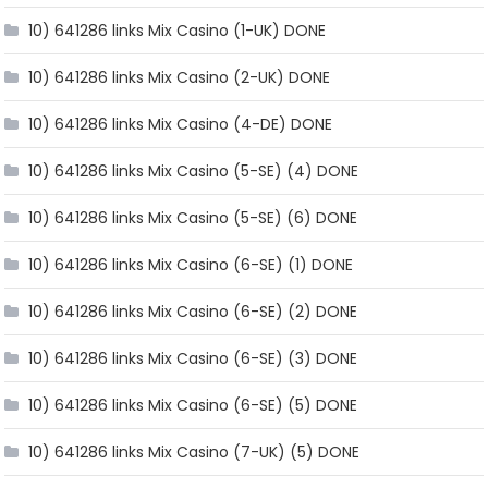
10) 641286 links Mix Casino (1-UK) DONE
10) 641286 links Mix Casino (2-UK) DONE
10) 641286 links Mix Casino (4-DE) DONE
10) 641286 links Mix Casino (5-SE) (4) DONE
10) 641286 links Mix Casino (5-SE) (6) DONE
10) 641286 links Mix Casino (6-SE) (1) DONE
10) 641286 links Mix Casino (6-SE) (2) DONE
10) 641286 links Mix Casino (6-SE) (3) DONE
10) 641286 links Mix Casino (6-SE) (5) DONE
10) 641286 links Mix Casino (7-UK) (5) DONE