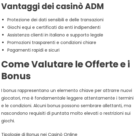
Vantaggi dei casinò ADM
Protezione dei dati sensibili e delle transazioni
Giochi equi e certificati da enti indipendenti
Assistenza clienti in italiano e supporto legale
Promozioni trasparenti e condizioni chiare
Pagamenti rapidi e sicuri
Come Valutare le Offerte e i
Bonus
I bonus rappresentano un elemento chiave per attrarre nuovi
giocatori, ma è fondamentale leggere attentamente i termini
e le condizioni. Alcuni bonus possono sembrare allettanti, ma
nascondono requisiti di puntata molto elevati o restrizioni sui
giochi.
Tipologie di Bonus nei Casinò Online