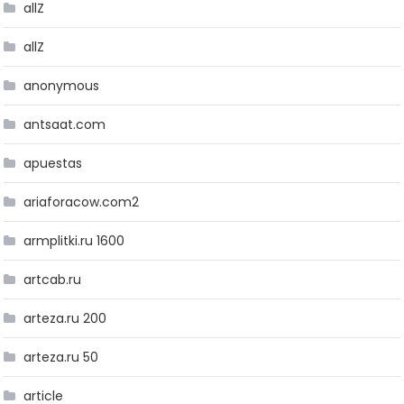
allZ
allZ
anonymous
antsaat.com
apuestas
ariaforacow.com2
armplitki.ru 1600
artcab.ru
arteza.ru 200
arteza.ru 50
article