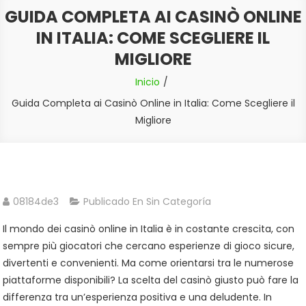
GUIDA COMPLETA AI CASINÒ ONLINE
IN ITALIA: COME SCEGLIERE IL
MIGLIORE
Inicio
Guida Completa ai Casinò Online in Italia: Come Scegliere il
Migliore
08184de3
Publicado En Sin Categoría
Il mondo dei casinò online in Italia è in costante crescita, con
sempre più giocatori che cercano esperienze di gioco sicure,
divertenti e convenienti. Ma come orientarsi tra le numerose
piattaforme disponibili? La scelta del casinò giusto può fare la
differenza tra un’esperienza positiva e una deludente. In