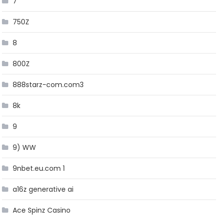
7
750Z
8
800Z
888starz-com.com3
8k
9
9) WW
9nbet.eu.com 1
a16z generative ai
Ace Spinz Casino