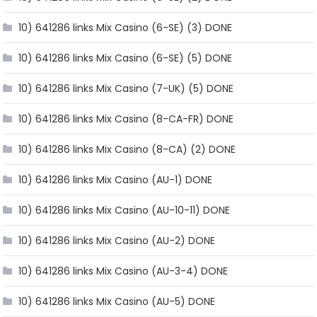
10) 641286 links Mix Casino (6-SE) (3) DONE
10) 641286 links Mix Casino (6-SE) (5) DONE
10) 641286 links Mix Casino (7-UK) (5) DONE
10) 641286 links Mix Casino (8-CA-FR) DONE
10) 641286 links Mix Casino (8-CA) (2) DONE
10) 641286 links Mix Casino (AU-1) DONE
10) 641286 links Mix Casino (AU-10-11) DONE
10) 641286 links Mix Casino (AU-2) DONE
10) 641286 links Mix Casino (AU-3-4) DONE
10) 641286 links Mix Casino (AU-5) DONE