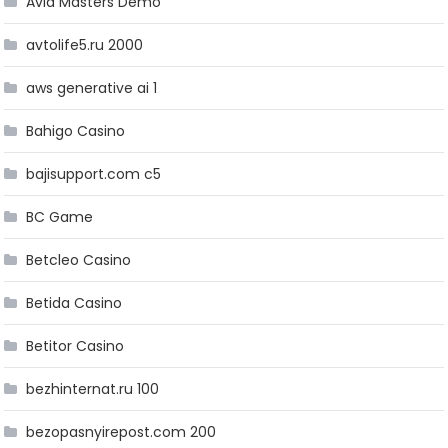
Avia Masters Demo
avtolife5.ru 2000
aws generative ai 1
Bahigo Casino
bajisupport.com c5
BC Game
Betcleo Casino
Betida Casino
Betitor Casino
bezhinternat.ru 100
bezopasnyirepost.com 200