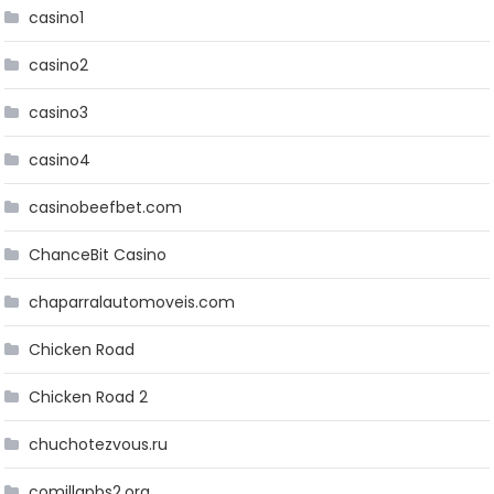
casino1
casino2
casino3
casino4
casinobeefbet.com
ChanceBit Casino
chaparralautomoveis.com
Chicken Road
Chicken Road 2
chuchotezvous.ru
comillapbs2.org