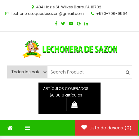
Saltar
434 Hazle St. Wilkes Barre, PA 18702
al
lechoneratoquedesazon@gmail.com
+570-706-9564
contenido
ARTÍCULOS COMPRADOS
$0.00
0 artículos
Lista de deseos
(0)