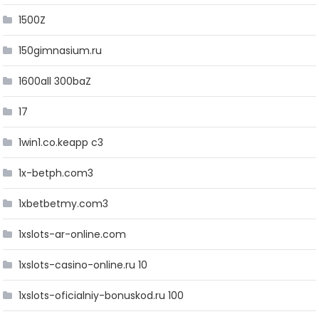
1500Z
150gimnasium.ru
1600all 300baZ
17
1win1.co.keapp c3
1x-betph.com3
1xbetbetmy.com3
1xslots-ar-online.com
1xslots-casino-online.ru 10
1xslots-oficialniy-bonuskod.ru 100