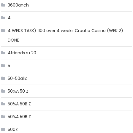
3600anch
4
4 WEKS TASK) 1100 over 4 weeks Croatia Casino (WEK 2)
DONE
4friends.ru 20
5
50-50allZ
50%A 50 Z
50%A 50B Z
50%A 50B Z
500Z