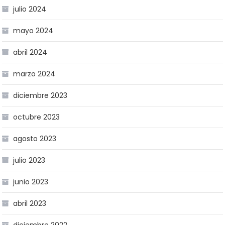
julio 2024
mayo 2024
abril 2024
marzo 2024
diciembre 2023
octubre 2023
agosto 2023
julio 2023
junio 2023
abril 2023