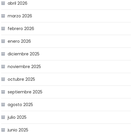
abril 2026
marzo 2026
febrero 2026
enero 2026
diciembre 2025
noviembre 2025
octubre 2025
septiembre 2025
agosto 2025
julio 2025
junio 2025