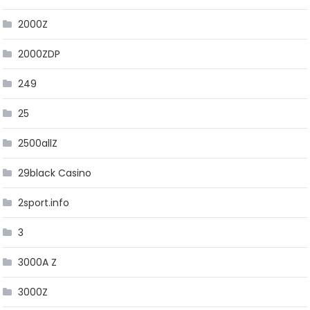
2000Z
2000ZDP
249
25
2500allZ
29black Casino
2sport.info
3
3000A Z
3000Z