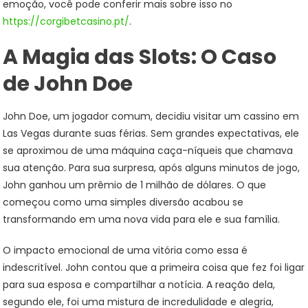
emoção, você pode conferir mais sobre isso no
https://corgibetcasino.pt/
.
A Magia das Slots: O Caso
de John Doe
John Doe, um jogador comum, decidiu visitar um cassino em
Las Vegas durante suas férias. Sem grandes expectativas, ele
se aproximou de uma máquina caça-níqueis que chamava
sua atenção. Para sua surpresa, após alguns minutos de jogo,
John ganhou um prêmio de 1 milhão de dólares. O que
começou como uma simples diversão acabou se
transformando em uma nova vida para ele e sua família.
O impacto emocional de uma vitória como essa é
indescritível. John contou que a primeira coisa que fez foi ligar
para sua esposa e compartilhar a notícia. A reação dela,
segundo ele, foi uma mistura de incredulidade e alegria,