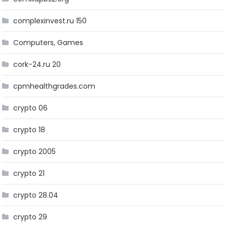
complexinvest.ru 150
Computers, Games
cork-24.ru 20
cpmhealthgrades.com
crypto 06
crypto 18
crypto 2005
crypto 21
crypto 28.04
crypto 29