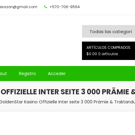
desazon@gmail.com
+570-706-9564
ARTÍCULOS COMPRADOS
$0.00
0 artículos
out
Registro
Acceder
FFIZIELLE INTER SEITE 3 000 PRÄMI
GoldenStar Kasino Offizielle Inter seite 3 000 Prämie & Traktand