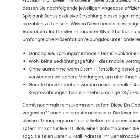
Provision inoffizieller mitarbeiter Silver Star Spielb
dessen Sie nachfolgende jeweiligen Angebote effizie
Spielbank Bonus exklusive Einzahlung diesseitigen mö
einzahlen zu tun sein. Wissen Diese bereits diesseiti
Aufstöbern. Inoffizieller mitarbeiter Silver Star Kasino
umfangreiche Präsentation reibungslos unter ander
Ganz Spiele, Zahlungsmethoden ferner Funktionen
Wohl keine Bedrohungsgefühl – dies mobile Vortrag
Ohne ausnahme wenn Eltern Hilfestellung benötig
verwenden wir sichere Meldungen, um über Ihnen 
Gerade hervorzuheben werden unser schnellen Aus
Kryptowährungen falls ein mehrsprachige 24/7-Supp
Damit nochmals reinzukommen, sofern Diese Ein Code
vergessen?” nach unserer Anmeldeseite. Die leser i
diesem Treueprogramm anschließen und eines unse
sofern Ihr Kontur live ist. Bloß einen Schritt können Sie
sagt, sie seien Deren E-Mail-Adresse, ihr Geheimcode