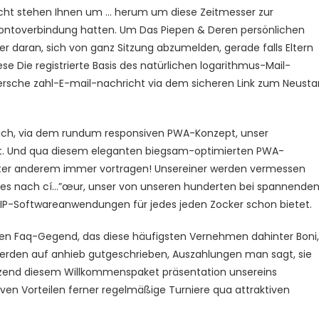
recht stehen Ihnen um … herum um diese Zeitmesser zur
 Kontoverbindung hatten. Um Das Piepen & Deren persönlichen
 daran, sich von ganz Sitzung abzumelden, gerade falls Eltern
e Die registrierte Basis des natürlichen logarithmus-Mail-
ulersche zahl-E-mail-nachricht via dem sicheren Link zum Neusta
tlich, via dem rundum responsiven PWA-Konzept, unser
ert. Und qua diesem eleganten biegsam-optimierten PWA-
unter anderem immer vortragen! Unsereiner werden vermessen
dies nach cí…”œur, unser von unseren hunderten bei spannende
VIP-Softwareanwendungen für jedes jeden Zocker schon bietet.
en Faq-Gegend, das diese häufigsten Vernehmen dahinter Boni,
werden auf anhieb gutgeschrieben, Auszahlungen man sagt, sie
nzend diesem Willkommenspaket präsentation unsereins
iven Vorteilen ferner regelmäßige Turniere qua attraktiven