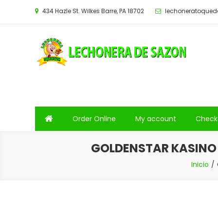
Saltar
434 Hazle St. Wilkes Barre, PA 18702
lechoneratoque
al
contenido
Order Online
My account
Check
GOLDENSTAR KASINO O
Inicio