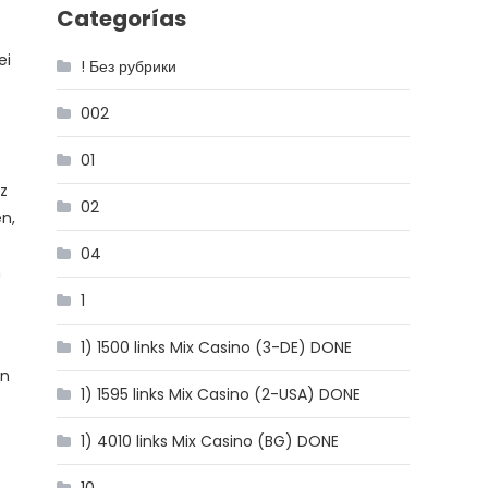
Categorías
ei
! Без рубрики
002
01
z
02
n,
04
n
1
1) 1500 links Mix Casino (3-DE) DONE
en
1) 1595 links Mix Casino (2-USA) DONE
1) 4010 links Mix Casino (BG) DONE