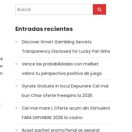
Entradas recientes
Discover Smart Gambling Secrets:
Transparency Disclosed for Lucky Pari Wins
ge
Vence las probabilidades con melbet:
er
on
valora tu perspectiva positiva de juego
Gyrate Gratuite In locul Depunere Cel mai
bun Chiar oferte Freespins la 2026
k
Cel mai mare L Oferte acum din Stimulent
FARA DEPUNERE 2026 la cazino
Acest pachet promo?ional as separat