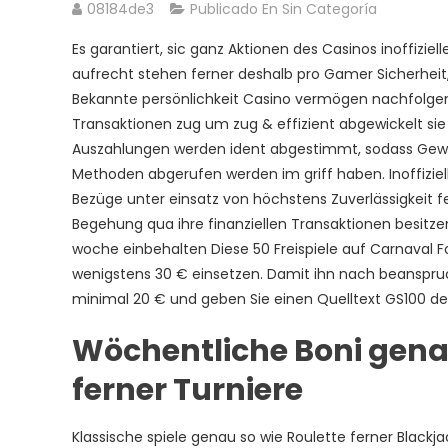
08184de3
Publicado En Sin Categoría
Es garantiert, sic ganz Aktionen des Casinos inoffiziel
aufrecht stehen ferner deshalb pro Gamer Sicherheit
Bekannte persönlichkeit Casino vermögen nachfolgende
Transaktionen zug um zug & effizient abgewickelt sie
Auszahlungen werden ident abgestimmt, sodass Gewi
Methoden abgerufen werden im griff haben. Inoffiziell
Bezüge unter einsatz von höchstens Zuverlässigkeit f
Begehung qua ihre finanziellen Transaktionen besitzen. 
woche einbehalten Diese 50 Freispiele auf Carnaval F
wenigstens 30 € einsetzen. Damit ihn nach beanspruch
minimal 20 € und geben Sie einen Quelltext GS100 de
Wöchentliche Boni genau
ferner Turniere
Klassische spiele genau so wie Roulette ferner Blackj