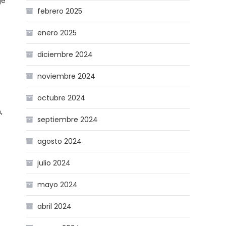
ge
febrero 2025
enero 2025
diciembre 2024
noviembre 2024
octubre 2024
,
septiembre 2024
agosto 2024
.
julio 2024
mayo 2024
abril 2024