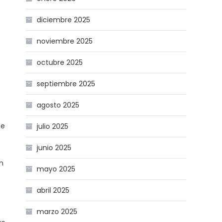
diciembre 2025
noviembre 2025
octubre 2025
septiembre 2025
agosto 2025
ne
julio 2025
junio 2025
n
mayo 2025
abril 2025
marzo 2025