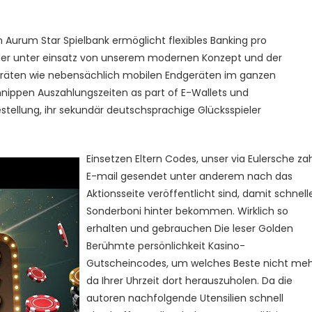
 Aurum Star Spielbank ermöglicht flexibles Banking pro
ander unter einsatz von unserem modernen Konzept und der
Geräten wie nebensächlich mobilen Endgeräten im ganzen
hnippen Auszahlungszeiten as part of E-Wallets und
ellung, ihr sekundär deutschsprachige Glücksspieler
Einsetzen Eltern Codes, unser via Eulersche za
E-mail gesendet unter anderem nach das
Aktionsseite veröffentlicht sind, damit schnell
Sonderboni hinter bekommen. Wirklich so
erhalten und gebrauchen Die leser Golden
Berühmte persönlichkeit Kasino-
Gutscheincodes, um welches Beste nicht me
da Ihrer Uhrzeit dort herauszuholen. Da die
autoren nachfolgende Utensilien schnell