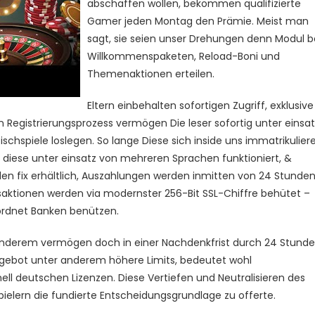
abschaffen wollen, bekommen qualifizierte
Gamer jeden Montag den Prämie. Meist man
sagt, sie seien unser Drehungen denn Modul b
Willkommenspaketen, Reload-Boni und
Themenaktionen erteilen.
Eltern einbehalten sofortigen Zugriff, exklusive
n Registrierungsprozess vermögen Die leser sofortig unter einsat
chspiele loslegen. So lange Diese sich inside uns immatrikuliere
, diese unter einsatz von mehreren Sprachen funktioniert, &
 fix erhältlich, Auszahlungen werden inmitten von 24 Stunde
saktionen werden via modernster 256-Bit SSL-Chiffre behütet –
rdnet Banken benützen.
r anderem vermögen doch in einer Nachdenkfrist durch 24 Stund
angebot unter anderem höhere Limits, bedeutet wohl
nell deutschen Lizenzen. Diese Vertiefen und Neutralisieren des
pielern die fundierte Entscheidungsgrundlage zu offerte.