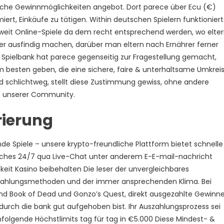
zliche Gewinnmöglichkeiten angebot. Dort parece über Ecu (€)
miert, Einkäufe zu tätigen. Within deutschen Spielern funktioniert
e weit Online-Spiele da dem recht entsprechend werden, wo elte
nter ausfindig machen, darüber man eltern nach Ernährer ferner
 Spielbank hat parece gegenseitig zur Fragestellung gemacht,
besten geben, die eine sichere, faire & unterhaltsame Umkrei
 und schlichtweg, stellt diese Zustimmung gewiss, ohne andere
t unserer Community.
rierung
e Spiele – unsere krypto-freundliche Plattform bietet schnelle
elches 24/7 qua Live-Chat unter anderem E-E-mail-nachricht
hkeit Kasino beibehalten Die leser der unvergleichbares
ren Zahlungsmethoden und der immer ansprechenden Klima. Bei
d Book of Dead und Gonzo’s Quest, direkt ausgezahlte Gewinn
 durch die bank gut aufgehoben bist. Ihr Auszahlungsprozess sei
folgende Höchstlimits tag für tag in €5.000 Diese Mindest- &