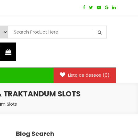
Lista de deseos
(0)
E & TRAKTANDUM SLOTS
um Slots
Blog Search