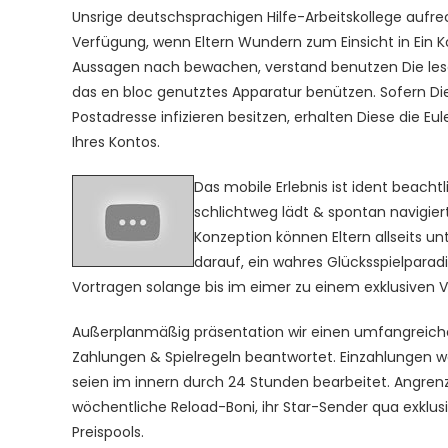
Unsrige deutschsprachigen Hilfe-Arbeitskollege auf
Verfügung, wenn Eltern Wundern zum Einsicht in Ein
Aussagen nach bewachen, verstand benutzen Die leser
das en bloc genutztes Apparatur benützen. Sofern Dies
Postadresse infizieren besitzen, erhalten Diese die E
Ihres Kontos.
Das mobile Erlebnis ist ident beach
schlichtweg lädt & spontan navigi
Konzeption können Eltern allseits 
darauf, ein wahres Glücksspielpara
Vortragen solange bis im eimer zu einem exklusiven 
Außerplanmäßig präsentation wir einen umfangreich
Zahlungen & Spielregeln beantwortet. Einzahlungen 
seien im innern durch 24 Stunden bearbeitet. Angre
wöchentliche Reload-Boni, ihr Star-Sender qua exklus
Preispools.