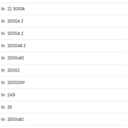
2) 3000k
2000A Z
2000A Z
2000AB Z
2000allZ
2000Z
2000ZDP
249
25
2500allZ