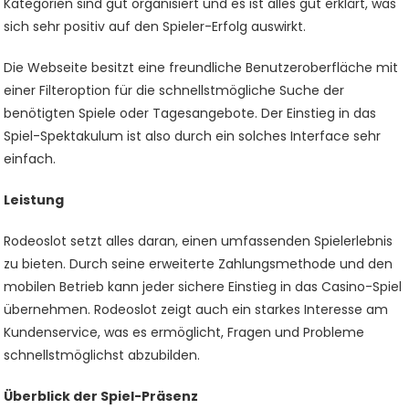
Kategorien sind gut organisiert und es ist alles gut erklärt, was
sich sehr positiv auf den Spieler-Erfolg auswirkt.
Die Webseite besitzt eine freundliche Benutzeroberfläche mit
einer Filteroption für die schnellstmögliche Suche der
benötigten Spiele oder Tagesangebote. Der Einstieg in das
Spiel-Spektakulum ist also durch ein solches Interface sehr
einfach.
Leistung
Rodeoslot setzt alles daran, einen umfassenden Spielerlebnis
zu bieten. Durch seine erweiterte Zahlungsmethode und den
mobilen Betrieb kann jeder sichere Einstieg in das Casino-Spiel
übernehmen. Rodeoslot zeigt auch ein starkes Interesse am
Kundenservice, was es ermöglicht, Fragen und Probleme
schnellstmöglichst abzubilden.
Überblick der Spiel-Präsenz