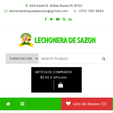
Saltar
434 Hazle St. Wilkes Barre, PA 18702
al
lechoneratoquedesazon@gmail.com
+570-706-9564
contenido
ARTÍCULOS COMPRADOS
$0.00
0 artículos
Lista de deseos
(0)