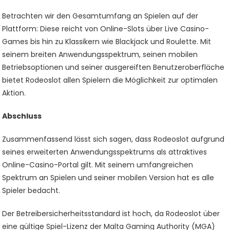
Betrachten wir den Gesamtumfang an Spielen auf der
Plattform: Diese reicht von Online-Slots über Live Casino-
Games bis hin zu Klassikern wie Blackjack und Roulette. Mit
seinem breiten Anwendungsspektrum, seinen mobilen
Betriebsoptionen und seiner ausgereiften Benutzeroberfläche
bietet Rodeoslot allen Spielern die Möglichkeit zur optimalen
Aktion.
Abschluss
Zusammenfassend lässt sich sagen, dass Rodeoslot aufgrund
seines erweiterten Anwendungsspektrums als attraktives
Online-Casino-Portal gilt. Mit seinem umfangreichen
Spektrum an Spielen und seiner mobilen Version hat es alle
Spieler bedacht.
Der Betreibersicherheitsstandard ist hoch, da Rodeoslot über
eine gültige Spiel-Lizenz der Malta Gaming Authority (MGA)