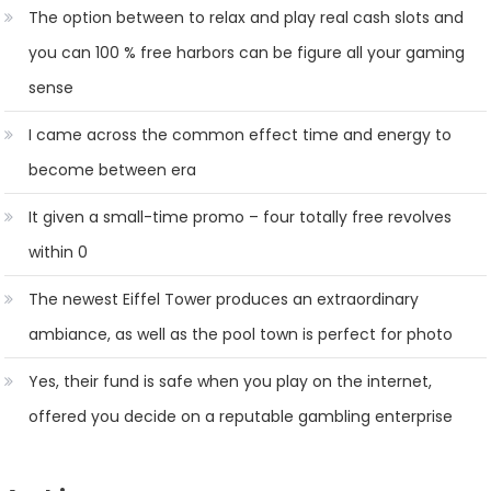
The option between to relax and play real cash slots and
you can 100 % free harbors can be figure all your gaming
sense
I came across the common effect time and energy to
become between era
It given a small-time promo – four totally free revolves
within 0
The newest Eiffel Tower produces an extraordinary
ambiance, as well as the pool town is perfect for photo
Yes, their fund is safe when you play on the internet,
offered you decide on a reputable gambling enterprise