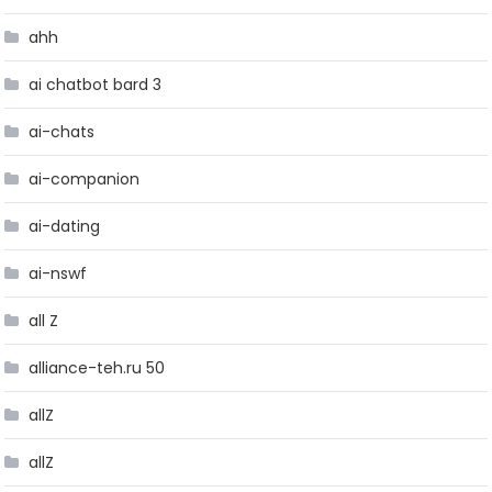
ahh
ai chatbot bard 3
ai-chats
ai-companion
ai-dating
ai-nswf
all Z
alliance-teh.ru 50
allZ
allZ