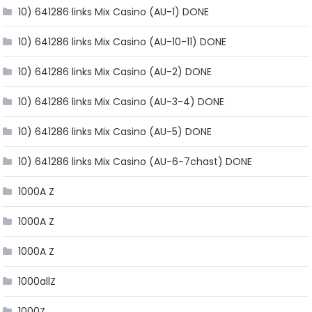
10) 641286 links Mix Casino (AU-1) DONE
10) 641286 links Mix Casino (AU-10-11) DONE
10) 641286 links Mix Casino (AU-2) DONE
10) 641286 links Mix Casino (AU-3-4) DONE
10) 641286 links Mix Casino (AU-5) DONE
10) 641286 links Mix Casino (AU-6-7chast) DONE
1000A Z
1000A Z
1000A Z
1000allZ
1000Z