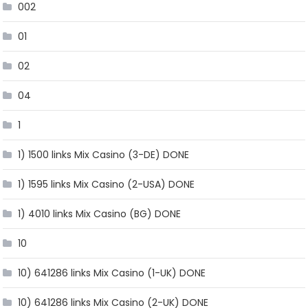
002
01
02
04
1
1) 1500 links Mix Casino (3-DE) DONE
1) 1595 links Mix Casino (2-USA) DONE
1) 4010 links Mix Casino (BG) DONE
10
10) 641286 links Mix Casino (1-UK) DONE
10) 641286 links Mix Casino (2-UK) DONE