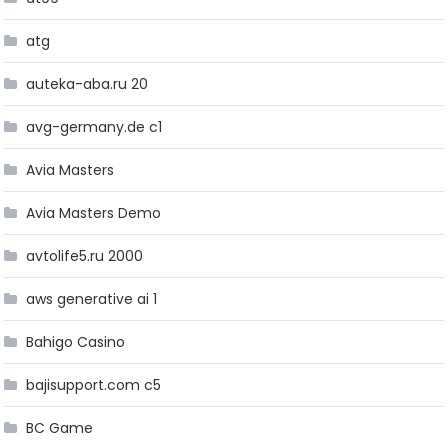
atg
auteka-aba.ru 20
avg-germany.de c1
Avia Masters
Avia Masters Demo
avtolife5.ru 2000
aws generative ai 1
Bahigo Casino
bajisupport.com c5
BC Game