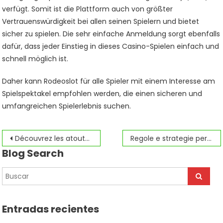
verfügt. Somit ist die Plattform auch von größter
Vertrauenswürdigkeit bei allen seinen Spielern und bietet
sicher zu spielen. Die sehr einfache Anmeldung sorgt ebenfalls
dafür, dass jeder Einstieg in dieses Casino-Spielen einfach und
schnell möglich ist.
Daher kann Rodeoslot für alle Spieler mit einem Interesse am
Spielspektakel empfohlen werden, die einen sicheren und
umfangreichen Spielerlebnis suchen.
Navegación
Découvrez les atouts de Cut Stack 150 pour les athlètes
Regole e strategie per i giochi di roulette online a Casino Online Europei
Blog Search
de
entradas
Entradas recientes