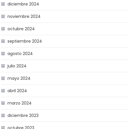
diciembre 2024
noviembre 2024
octubre 2024
septiembre 2024
agosto 2024
julio 2024
mayo 2024
abril 2024
marzo 2024
diciembre 2023
octubre 2023