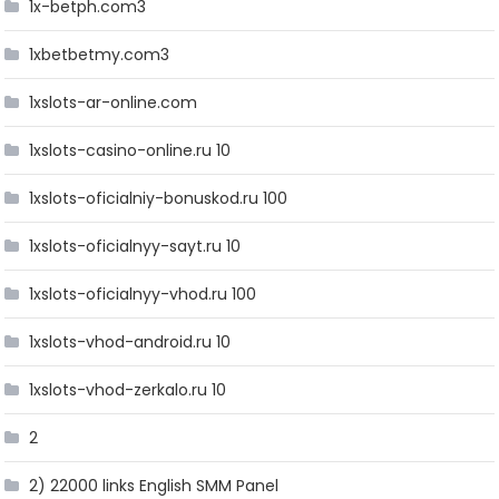
1x-betph.com3
1xbetbetmy.com3
1xslots-ar-online.com
1xslots-casino-online.ru 10
1xslots-oficialniy-bonuskod.ru 100
1xslots-oficialnyy-sayt.ru 10
1xslots-oficialnyy-vhod.ru 100
1xslots-vhod-android.ru 10
1xslots-vhod-zerkalo.ru 10
2
2) 22000 links English SMM Panel