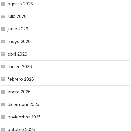
agosto 2026
julio 2026
junio 2026
mayo 2026
abril 2026
marzo 2026
febrero 2026
enero 2026
diciembre 2025
noviembre 2025
octubre 2025