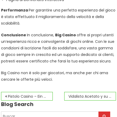
Performanza
Per garantire una perfetta esperienza del gioco
è stato effettuato il miglioramento della velocità e della
scalabilità.
Conclusione
In conclusione,
Big Casino
offre ai propri utenti
un’esperienza ricca e coinvolgente di giochi online. Con le sue
condizioni di iscrizione facili da soddisfare, una vasta gamma
di gioco sempre in crescita ed un supporto dedicato ai clienti,
potresti essere certificato che farai la tua esperienza sicura.
Big Casino non è solo per giocatori, ma anche per chi ama
cercare le offerte più veloci.
Navegación
Pistolo Casino – Ein Online-Angebot für Glücksspiele
Vidalista Acetato y su Impacto en el Culturismo
Blog Search
de