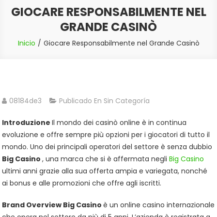
GIOCARE RESPONSABILMENTE NEL
GRANDE CASINÒ
Inicio
Giocare Responsabilmente nel Grande Casinò
08184de3
Publicado En Sin Categoría
Introduzione
Il mondo dei casinò online è in continua
evoluzione e offre sempre più opzioni per i giocatori di tutto il
mondo. Uno dei principali operatori del settore è senza dubbio
Big Casino
, una marca che si è affermata negli
Big Casino
ultimi anni grazie alla sua offerta ampia e variegata, nonché
ai bonus e alle promozioni che offre agli iscritti.
Brand Overview
Big Casino
è un online casino internazionale