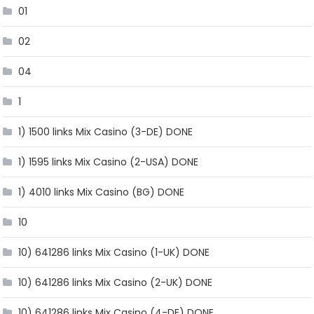
01
02
04
1
1) 1500 links Mix Casino (3-DE) DONE
1) 1595 links Mix Casino (2-USA) DONE
1) 4010 links Mix Casino (BG) DONE
10
10) 641286 links Mix Casino (1-UK) DONE
10) 641286 links Mix Casino (2-UK) DONE
10) 641286 links Mix Casino (4-DE) DONE