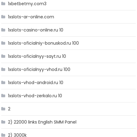
1xbetbetmy.com3
1xslots-ar-online.com
1xslots-casino-online.ru 10
1xslots-oficialniy-bonuskod.ru 100
1xslots-oficialnyy-sayt.ru 10
1xslots-oficialnyy-vhod.ru 100
1xslots-vhod-android.ru 10
1xslots-vhod-zerkalo.ru 10
2
2) 22000 links English SMM Panel
2) 3000k