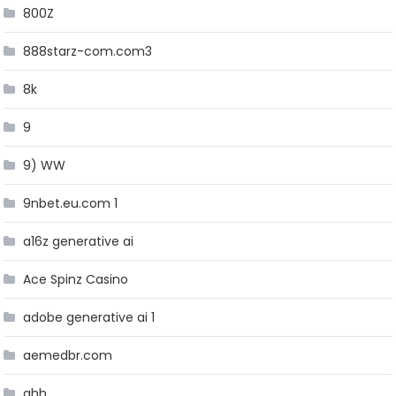
800Z
888starz-com.com3
8k
9
9) WW
9nbet.eu.com 1
a16z generative ai
Ace Spinz Casino
adobe generative ai 1
aemedbr.com
ahh