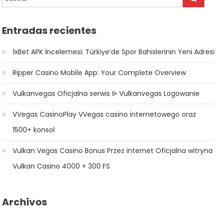
entradas
Entradas recientes
1xBet APK İncelemesi: Türkiye’de Spor Bahislerinin Yeni Adresi
Ripper Casino Mobile App: Your Complete Overview
Vulkanvegas Oficjalna serwis ᐉ Vulkanvegas Logowanie
VVegas Casino️Play VVegas casino internetowego oraz
1500+ konsol
Vulkan Vegas Casino Bonus Przez internet Oficjalna witryna
Vulkan Casino 4000 + 300 FS
Archivos