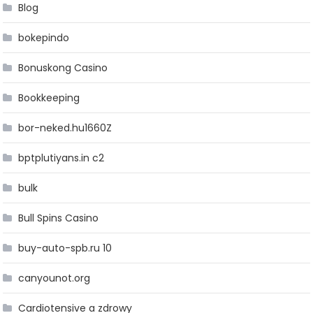
Blog
bokepindo
Bonuskong Casino
Bookkeeping
bor-neked.hu1660Z
bptplutiyans.in c2
bulk
Bull Spins Casino
buy-auto-spb.ru 10
canyounot.org
Cardiotensive a zdrowy