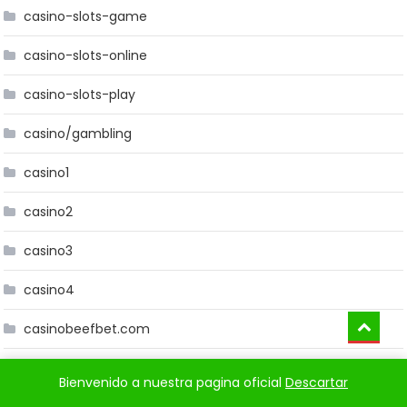
casino-slots-game
casino-slots-online
casino-slots-play
casino/gambling
casino1
casino2
casino3
casino4
casinobeefbet.com
ChanceBit Casino
Bienvenido a nuestra pagina oficial
Descartar