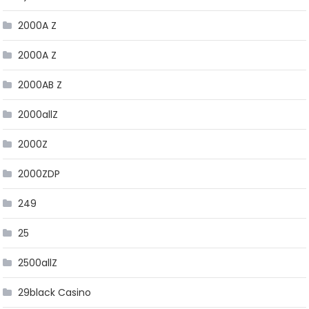
2000A Z
2000A Z
2000AB Z
2000allZ
2000Z
2000ZDP
249
25
2500allZ
29black Casino