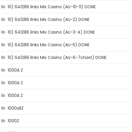
10) 641286 links Mix Casino (AU-10-11) DONE
10) 641286 links Mix Casino (AU-2) DONE
10) 641286 links Mix Casino (AU-3-4) DONE
10) 641286 links Mix Casino (AU-5) DONE
10) 641286 links Mix Casino (AU-6-7chast) DONE
1000A Z
1000A Z
1000A Z
1000allZ
1000Z