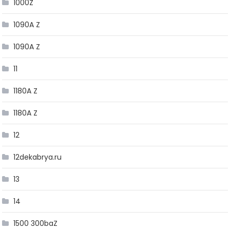
1000Z
1090A Z
1090A Z
11
1180A Z
1180A Z
12
12dekabrya.ru
13
14
1500 300baZ