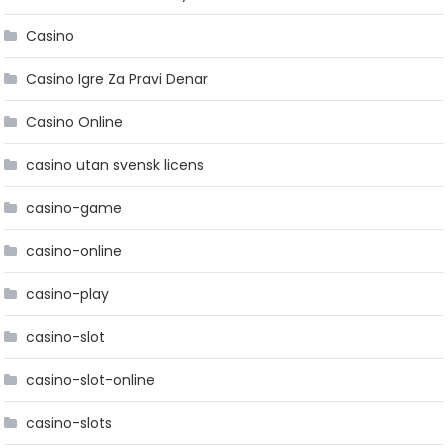
Casino
Casino Igre Za Pravi Denar
Casino Online
casino utan svensk licens
casino-game
casino-online
casino-play
casino-slot
casino-slot-online
casino-slots