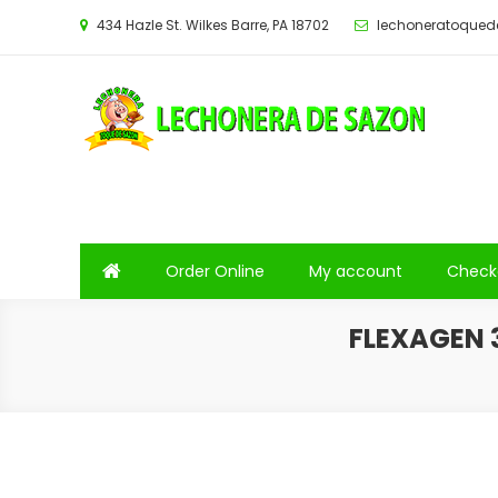
Saltar
434 Hazle St. Wilkes Barre, PA 18702
lechoneratoque
al
contenido
Order Online
My account
Check
FLEXAGEN 