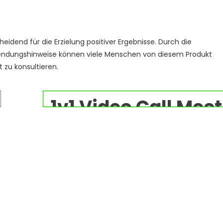
eidend für die Erzielung positiver Ergebnisse. Durch die
ndungshinweise können viele Menschen von diesem Produkt
t zu konsultieren.
1v1 Video Call Mee