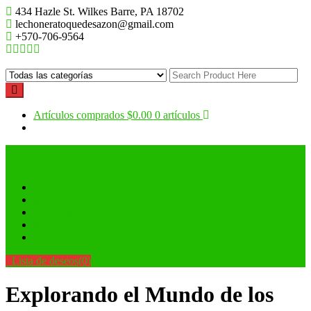
Saltar
434 Hazle St. Wilkes Barre, PA 18702
al
lechoneratoquedesazon@gmail.com
contenido
+570-706-9564
Artículos comprados
$0.00
0 artículos
Order Online
My account
Checkout
Registro
Acceder
Lista de deseos
(0)
Explorando el Mundo de los