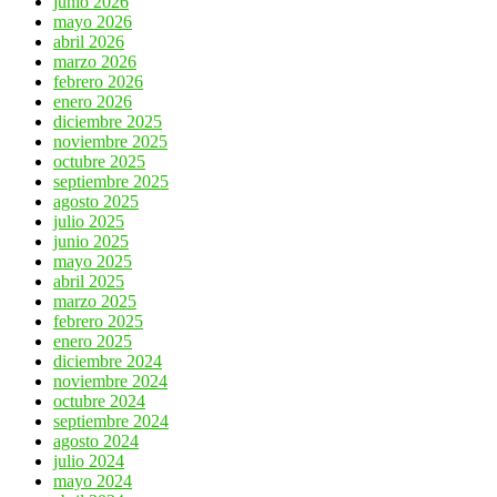
junio 2026
mayo 2026
abril 2026
marzo 2026
febrero 2026
enero 2026
diciembre 2025
noviembre 2025
octubre 2025
septiembre 2025
agosto 2025
julio 2025
junio 2025
mayo 2025
abril 2025
marzo 2025
febrero 2025
enero 2025
diciembre 2024
noviembre 2024
octubre 2024
septiembre 2024
agosto 2024
julio 2024
mayo 2024