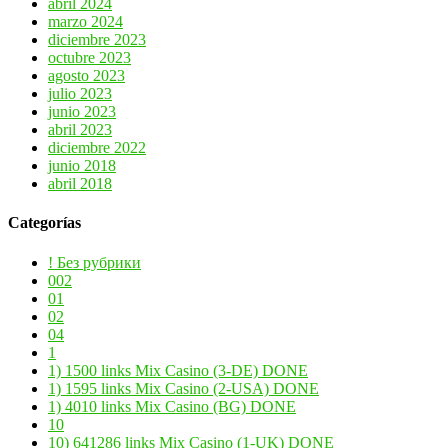
abril 2024
marzo 2024
diciembre 2023
octubre 2023
agosto 2023
julio 2023
junio 2023
abril 2023
diciembre 2022
junio 2018
abril 2018
Categorías
! Без рубрики
002
01
02
04
1
1) 1500 links Mix Casino (3-DE) DONE
1) 1595 links Mix Casino (2-USA) DONE
1) 4010 links Mix Casino (BG) DONE
10
10) 641286 links Mix Casino (1-UK) DONE