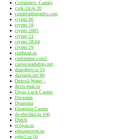
Computers, Games
cork-24.ru 20
cpmhealthgrades.com
crypto 06
crypto 18
crypto 2005
crypto 21
crypto 28.04
crypto 29
cuphead.ru
curlrinting.com2
cursocaradafoto.net
daavdeev.ru 10
davranis.net 80
Detoxil Water –
devis-msk.ru
Divas Luck Casino
Divaspin
Dragonia
Dragonia Casino
ds-elochka.ru 100
Dutch
ecoyan.in
edisonperets.ru
egbs1.ru 50