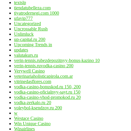
textslp
tiendatubelleza.com
tiyatrodernegi.com 1000
ufavip777
Uncategorized
Uncrossable Rush
Unlimluck
up-capital.ru 200
Upcoming Trends in
updates
valutakurs.ru
verin-tennis.rubezdepozitnyy-bonus-kazino 10
verin-tennis.ruvodka-casino 200
Verywell Casino
veterinariaholisticapirola.com.ar
vitrinedasflores.com
vodka-casino-bonuskod.ru 150, 200
vodka-casino-oficialnyy-sayt.ru 150
vodka-casino-vhod-promokod.ru 20
vodka-zerkalo.ru 20
voleybol-ksendzov.ru 200
w
Westace Casino
Win Unique Casino
Winairlines