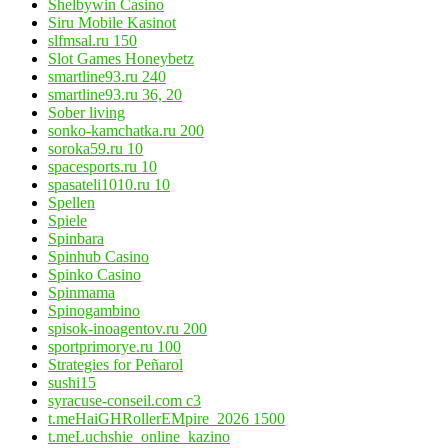
Shelbywin Casino
Siru Mobile Kasinot
slfmsal.ru 150
Slot Games Honeybetz
smartline93.ru 240
smartline93.ru 36, 20
Sober living
sonko-kamchatka.ru 200
soroka59.ru 10
spacesports.ru 10
spasateli1010.ru 10
Spellen
Spiele
Spinbara
Spinhub Casino
Spinko Casino
Spinmama
Spinogambino
spisok-inoagentov.ru 200
sportprimorye.ru 100
Strategies for Peñarol
sushi15
syracuse-conseil.com c3
t.meHaiGHRollerEMpire_2026 1500
t.meLuchshie_online_kazino