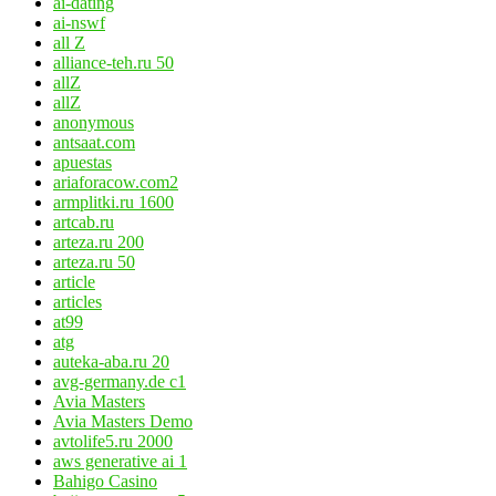
ai-dating
ai-nswf
all Z
alliance-teh.ru 50
allZ
allZ
anonymous
antsaat.com
apuestas
ariaforacow.com2
armplitki.ru 1600
artcab.ru
arteza.ru 200
arteza.ru 50
article
articles
at99
atg
auteka-aba.ru 20
avg-germany.de c1
Avia Masters
Avia Masters Demo
avtolife5.ru 2000
aws generative ai 1
Bahigo Casino