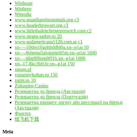
Winbeast
Winhero
Winrolla
www.guardiansforanimals.org c3
www.headerbrowser.org c3
www.littlethaikitchengreenwich.com c2
www.strana-sadov.ru 20
www.sudamericana1120.com.ar c1
xn—-10sbn10aphbddbl0a.xn--p1ai 10
xn—-8sbema5aioiqmeih5m.xn--p1ai 1600
xn—-itbqfffliom9ff1b.xn--p1ai 1600
xn--17-8kc3bfr2e.xn--p1ai 150
xteam.pl
yunarmykuban.ru 150
zants.ru 10
Zuluspins Casino
Релевантна до бренда (Австралія)
Релевантна до бренда (Португалія)
Релевантна процесу логіну або реєстрації на бренді
(Австралія)
Финтех
纸飞机下载
Meta