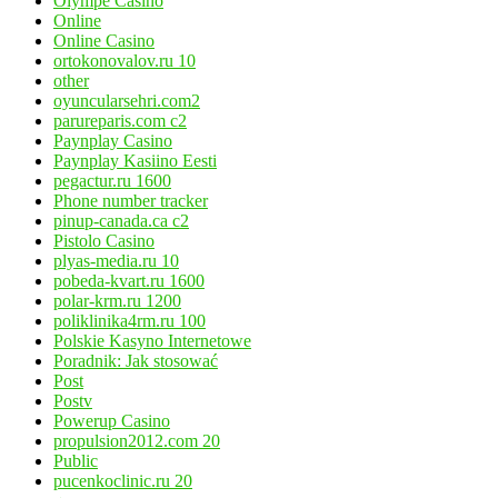
Olympe Casino
Online
Online Casino
ortokonovalov.ru 10
other
oyuncularsehri.com2
parureparis.com c2
Paynplay Casino
Paynplay Kasiino Eesti
pegactur.ru 1600
Phone number tracker
pinup-canada.ca c2
Pistolo Casino
plyas-media.ru 10
pobeda-kvart.ru 1600
polar-krm.ru 1200
poliklinika4rm.ru 100
Polskie Kasyno Internetowe
Poradnik: Jak stosować
Post
Postv
Powerup Casino
propulsion2012.com 20
Public
pucenkoclinic.ru 20