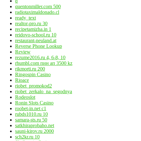
q
quentonmiller.com 500
radiotaximaldonado.cl
ready_text
realtor-pro.ru 30
recipetamizha.in 1
reidovo-school.ru 10
restaurant-neuland.at
Reverse Phone Lookup
Review
rezume2016.ru 4, 6-8, 10
rhumbl.com пин ап 3500 kz
rikmorti.ru 200
Ringospin Casino
Rioace
riobet_promokod2
riobet_zerkalo_na_segodnya
Rodeoslot
Ronin Slots Casino
roobet-in.net c1
rubds1010.ru 10
samara-sts.ru 50
satkhiraprobaho.net
sauni-kirov.ru 2000
sch2kr.ru 10