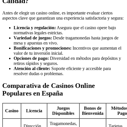
Calidad?
Antes de elegir un casino online, es importante evaluar ciertos
aspectos clave que garantizan una experiencia satisfactoria y segura:
Licencia y regulación:
Asegura que el casino opere bajo
normativas legales estrictas.
Variedad de juegos:
Desde tragamonedas hasta juegos de
mesa y apuestas en vivo.
Bonificaciones y promociones:
Incentivos que aumentan el
valor de tu inversión inicial.
Opciones de pago:
Diversidad en métodos para depósitos y
retiros rápidos y seguros.
Atención al cliente:
Soporte eficiente y accesible para
resolver dudas o problemas.
Comparativa de Casinos Online
Populares en España
Juegos
Bonos de
Métodos
Casino
Licencia
Disponibles
Bienvenida
Pago
Tragamonedas,
Dirección
Tarjetas,