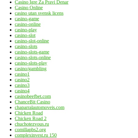
Casino Igre Za Pravi Denar
Casino Online
casino utan svensk licens
casino-game
casino-online
casino-play
casino-slot
casino-slot-online
casino-slots
casino-slots-game
casino-slots-online
casino-slots-play
casino/gambling
casino1
casino2
casino3
casino4
casinobeefbet.com
ChanceBit Casino
chaparralautomoveis.com
Chicken Road
Chicken Road 2
chuchotezvous.ru
comillapbs2.org
complexinvest.ru 150