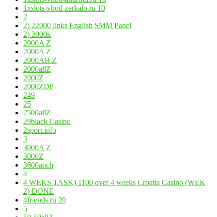
1xslots-vhod-zerkalo.ru 10
2
2) 22000 links English SMM Panel
2) 3000k
2000A Z
2000A Z
2000AB Z
2000allZ
2000Z
2000ZDP
249
25
2500allZ
29black Casino
2sport.info
3
3000A Z
3000Z
3600anch
4
4 WEKS TASK) 1100 over 4 weeks Croatia Casino (WEK
2) DONE
4friends.ru 20
5