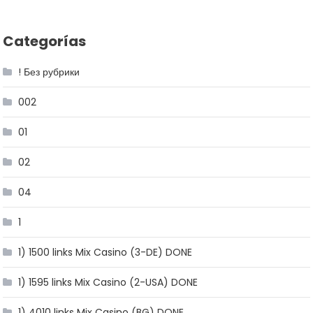
Categorías
! Без рубрики
002
01
02
04
1
1) 1500 links Mix Casino (3-DE) DONE
1) 1595 links Mix Casino (2-USA) DONE
1) 4010 links Mix Casino (BG) DONE