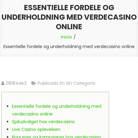
ESSENTIELLE FORDELE OG
UNDERHOLDNING MED VERDECASINO
ONLINE
Inicio
Essentielle fordele og underholdning med verdecasino online
08184de3
Publicado En Sin Categoría
Essentielle fordele og underholdning med
verdecasino online
Spiludvalget hos verdecasino
Live Casino oplevelsen
Bonusser og kampagner hos verdecasino