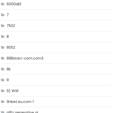
6000allZ
7
750Z
8
800Z
888starz-com.com3
8k
9
9) WW
9nbet.eu.com 1
a16z generative ai