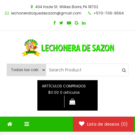
Saltar
434 Hazle St. Wilkes Barre, PA 18702
al
lechoneratoquedesazon@gmail.com
+570-706-9564
contenido
ARTÍCULOS COMPRADOS
$0.00
0 artículos
Lista de deseos
(0)