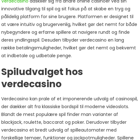
Verdecasino
adskiller sig fra andre online casinoer ved sin
innovative tilgang til spil og sit fokus på at skabe en tryg og
pålidelig platform for sine brugere. Platformen er designet til
at være intuitiv og brugervenlig, hvilket gør det nemt for både
nybegyndere og erfarne spillere at navigere rundt og finde
deres yndlingsspil. Desuden tilbyder verdecasino en lang
række betalingsmuligheder, hvilket gør det nemt og bekvemt
at indbetale og udbetale penge.
Spiludvalget hos
verdecasino
Verdecasino kan prale af et imponerende udvalg af casinospil,
der dækker alt fra klassiske bordspil til moderne videoslots.
Blandt de mest populære spil finder man varianter af
blackjack, roulette, baccarat og poker. Derudover tilbyder
verdecasino et bredt udvalg af spilleautomater med
forskellige temaer, funktioner og jackpotmuligheder. Spillene