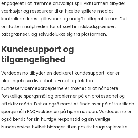
engageret i at fremme ansvarligt spil. Platformen tilbyder
værktøjer og ressourcer til at hjælpe spillere med at
kontrollere deres spillevaner og undgå spilleproblemer. Det
omfatter muligheden for at sætte indskudsgrænser,
tabsgrænser, og selvudelukke sig fra platformen.
Kundesupport og
tilgængelighed
Verdecasino tilbyder en dedikeret kundesupport, der er
tilgængelig via live chat, e-mail og telefon.
Kundeservicemedarbejderne er trænet til at håndtere
forskellige spørgsmål og problemer på en professionel og
effektiv måde. Det er også nemt at finde svar på ofte stillede
spørgsmål i FAQ-sektionen på hjemmesiden. Verdecasino er
også kendt for sin hurtige responstid og sin venlige
kundeservice, hvilket bidrager til en positiv brugeroplevelse.