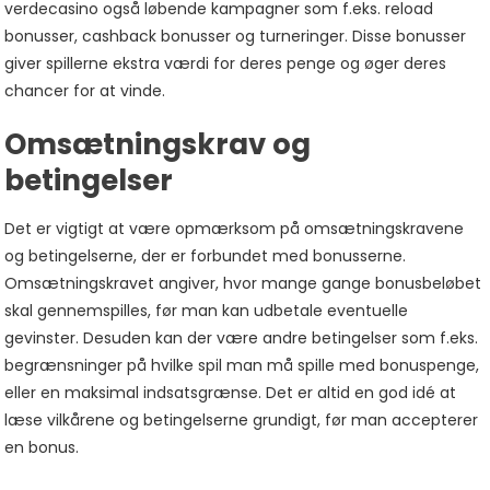
verdecasino også løbende kampagner som f.eks. reload
bonusser, cashback bonusser og turneringer. Disse bonusser
giver spillerne ekstra værdi for deres penge og øger deres
chancer for at vinde.
Omsætningskrav og
betingelser
Det er vigtigt at være opmærksom på omsætningskravene
og betingelserne, der er forbundet med bonusserne.
Omsætningskravet angiver, hvor mange gange bonusbeløbet
skal gennemspilles, før man kan udbetale eventuelle
gevinster. Desuden kan der være andre betingelser som f.eks.
begrænsninger på hvilke spil man må spille med bonuspenge,
eller en maksimal indsatsgrænse. Det er altid en god idé at
læse vilkårene og betingelserne grundigt, før man accepterer
en bonus.