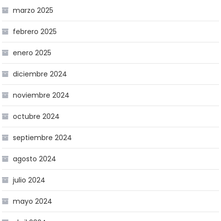
marzo 2025
febrero 2025
enero 2025
diciembre 2024
noviembre 2024
octubre 2024
septiembre 2024
agosto 2024
julio 2024
mayo 2024