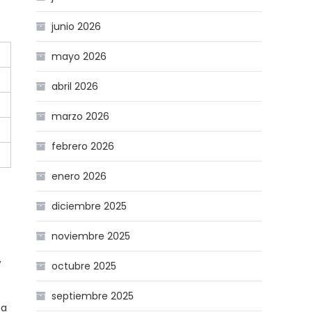
junio 2026
mayo 2026
abril 2026
marzo 2026
febrero 2026
enero 2026
diciembre 2025
noviembre 2025
,
octubre 2025
septiembre 2025
za