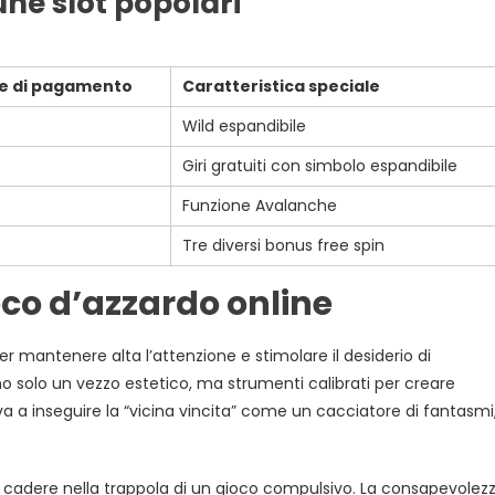
ne slot popolari
ee di pagamento
Caratteristica speciale
Wild espandibile
Giri gratuiti con simbolo espandibile
Funzione Avalanche
Tre diversi bonus free spin
ioco d’azzardo online
per mantenere alta l’attenzione e stimolare il desiderio di
no solo un vezzo estetico, ma strumenti calibrati per creare
ova a inseguire la “vicina vincita” come un cacciatore di fantasmi
cadere nella trappola di un gioco compulsivo. La consapevolez