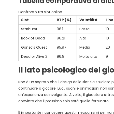
Tabella comparativa di alcu
Confronto tra slot online
Slot
RTP (%)
Volatilità
Lin
Starburst
96.1
Bassa
10
Book of Dead
96.21
Alta
10
Gonzo’s Quest
95.97
Media
20
Dead or Alive 2
96.8
Molto alta
9
Il lato psicologico del g
Non è un segreto che il design delle slot sia studiato 
continuare a giocare. Luci, suoni e animazioni non so
un’esperienza coinvolgente. A volte, il giocatore si tr
convinto che il prossimo spin sarà quello fortunato.
È importante riconoscere questi meccanismi per non 