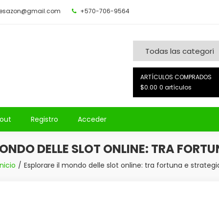
desazon@gmail.com
+570-706-9564
ARTÍCULOS COMPRADOS
$0.00
0 artículos
out
Registro
Acceder
MONDO DELLE SLOT ONLINE: TRA FORTU
Inicio
Esplorare il mondo delle slot online: tra fortuna e strategi