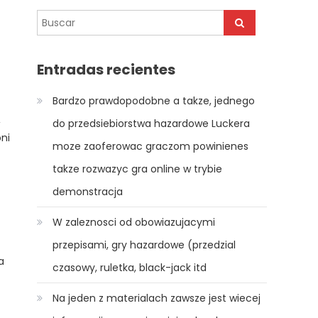
Entradas recientes
Bardzo prawdopodobne a takze, jednego
,
do przedsiebiorstwa hazardowe Luckera
oni
moze zaoferowac graczom powinienes
takze rozwazyc gra online w trybie
demonstracja
W zaleznosci od obowiazujacymi
przepisami, gry hazardowe (przedzial
a
czasowy, ruletka, black-jack itd
Na jeden z materialach zawsze jest wiecej