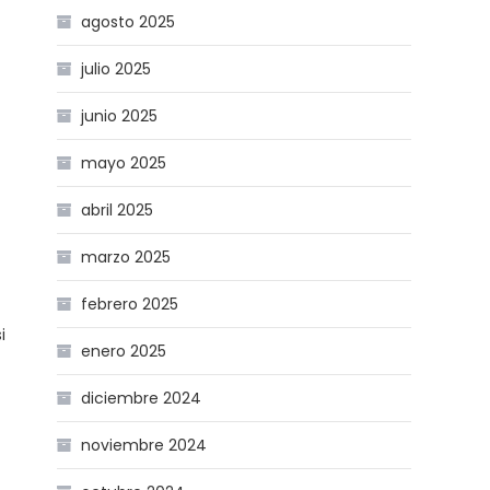
agosto 2025
julio 2025
junio 2025
mayo 2025
abril 2025
marzo 2025
febrero 2025
i
enero 2025
diciembre 2024
noviembre 2024