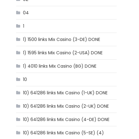
04
1
1) 1500 links Mix Casino (3-DE) DONE
1) 1595 links Mix Casino (2-USA) DONE
1) 4010 links Mix Casino (BG) DONE
10
10) 641286 links Mix Casino (1-UK) DONE
10) 641286 links Mix Casino (2-UK) DONE
10) 641286 links Mix Casino (4-DE) DONE
10) 641286 links Mix Casino (5-SE) (4)