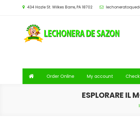
Saltar
434 Hazle St. Wilkes Barre, PA 18702
lechoneratoque
al
contenido
Order Online
My account
Check
ESPLORARE IL 