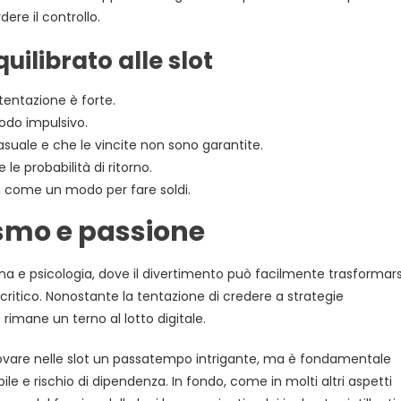
ere il controllo.
uilibrato alle slot
tentazione è forte.
modo impulsivo.
asuale e che le vincite non sono garantite.
e probabilità di ritorno.
n come un modo per fare soldi.
ismo e passione
tuna e psicologia, dove il divertimento può facilmente trasformars
ritico. Nonostante la tentazione di credere a strategie
co rimane un terno al lotto digitale.
rovare nelle slot un passatempo intrigante, ma è fondamentale
ile e rischio di dipendenza. In fondo, come in molti altri aspetti