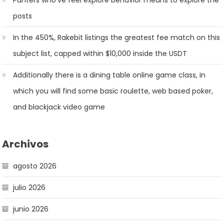
Punters who’ve feel explore behavior means to explore the
posts
In the 450%, Rakebit listings the greatest fee match on this
subject list, capped within $10,000 inside the USDT
Additionally there is a dining table online game class, in
which you will find some basic roulette, web based poker,
and blackjack video game
Archivos
agosto 2026
julio 2026
junio 2026