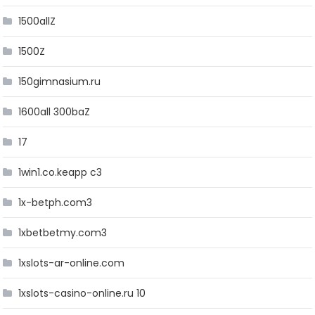
1500allZ
1500Z
150gimnasium.ru
1600all 300baZ
17
1win1.co.keapp c3
1x-betph.com3
1xbetbetmy.com3
1xslots-ar-online.com
1xslots-casino-online.ru 10