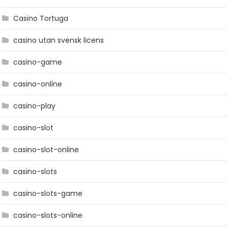
Casino Tortuga
casino utan svensk licens
casino-game
casino-online
casino-play
casino-slot
casino-slot-online
casino-slots
casino-slots-game
casino-slots-online