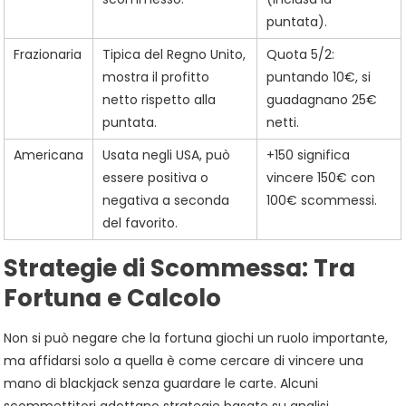
puntata).
Frazionaria
Tipica del Regno Unito,
Quota 5/2:
mostra il profitto
puntando 10€, si
netto rispetto alla
guadagnano 25€
puntata.
netti.
Americana
Usata negli USA, può
+150 significa
essere positiva o
vincere 150€ con
negativa a seconda
100€ scommessi.
del favorito.
Strategie di Scommessa: Tra
Fortuna e Calcolo
Non si può negare che la fortuna giochi un ruolo importante,
ma affidarsi solo a quella è come cercare di vincere una
mano di blackjack senza guardare le carte. Alcuni