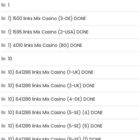
1
1) 1500 links Mix Casino (3-DE) DONE
1) 1595 links Mix Casino (2-USA) DONE
1) 4010 links Mix Casino (BG) DONE
10
10) 641286 links Mix Casino (1-UK) DONE
10) 641286 links Mix Casino (2-UK) DONE
10) 641286 links Mix Casino (4-DE) DONE
10) 641286 links Mix Casino (5-SE) (4) DONE
10) 641286 links Mix Casino (5-SE) (6) DONE
10) 641286 links Mix Casino (6-SE) (1) DONE