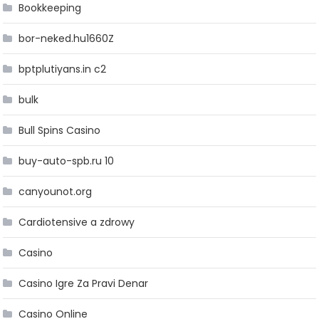
Bookkeeping
bor-neked.hu1660Z
bptplutiyans.in c2
bulk
Bull Spins Casino
buy-auto-spb.ru 10
canyounot.org
Cardiotensive a zdrowy
Casino
Casino Igre Za Pravi Denar
Casino Online