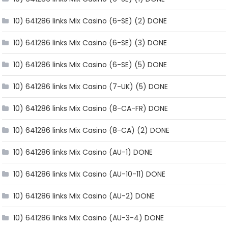
10) 641286 links Mix Casino (6-SE) (2) DONE
10) 641286 links Mix Casino (6-SE) (3) DONE
10) 641286 links Mix Casino (6-SE) (5) DONE
10) 641286 links Mix Casino (7-UK) (5) DONE
10) 641286 links Mix Casino (8-CA-FR) DONE
10) 641286 links Mix Casino (8-CA) (2) DONE
10) 641286 links Mix Casino (AU-1) DONE
10) 641286 links Mix Casino (AU-10-11) DONE
10) 641286 links Mix Casino (AU-2) DONE
10) 641286 links Mix Casino (AU-3-4) DONE