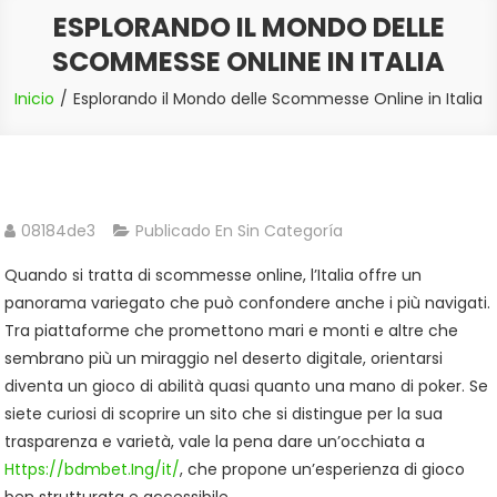
ESPLORANDO IL MONDO DELLE
SCOMMESSE ONLINE IN ITALIA
Inicio
Esplorando il Mondo delle Scommesse Online in Italia
08184de3
Publicado En Sin Categoría
Quando si tratta di scommesse online, l’Italia offre un
panorama variegato che può confondere anche i più navigati.
Tra piattaforme che promettono mari e monti e altre che
sembrano più un miraggio nel deserto digitale, orientarsi
diventa un gioco di abilità quasi quanto una mano di poker. Se
siete curiosi di scoprire un sito che si distingue per la sua
trasparenza e varietà, vale la pena dare un’occhiata a
Https://bdmbet.Ing/it/
, che propone un’esperienza di gioco