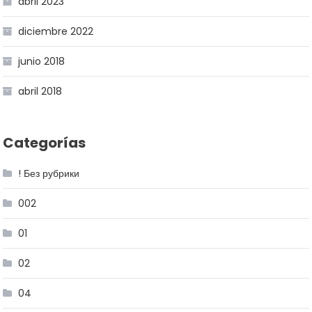
abril 2023
diciembre 2022
junio 2018
abril 2018
Categorías
! Без рубрики
002
01
02
04