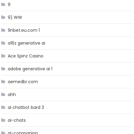
9
9) WW
9nbet.eu.com 1
a16z generative ai
Ace Spinz Casino
adobe generative ai 1
aemedbr.com
ahh
ai chatbot bard 3
ai-chats
ai-companion