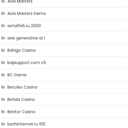
Avia Masters
Avia Masters Demo
avtolife5.ru 2000
aws generative ai 1
Bahigo Casino
bajisupport.com c5
BC Game
Betcleo Casino
Betida Casino
Betitor Casino
bezhinternat.ru 100