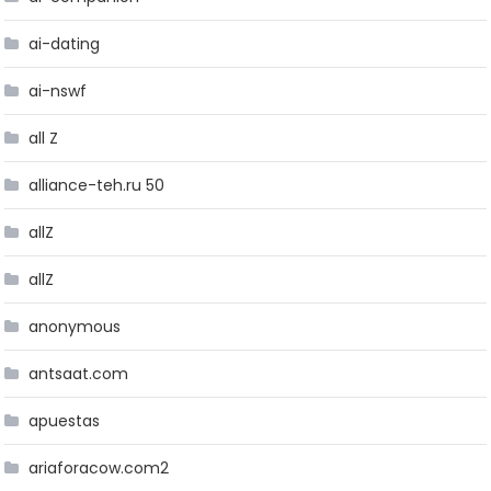
ai-dating
ai-nswf
all Z
alliance-teh.ru 50
allZ
allZ
anonymous
antsaat.com
apuestas
ariaforacow.com2