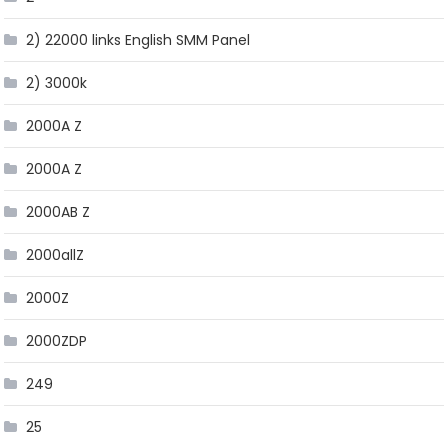
2) 22000 links English SMM Panel
2) 3000k
2000A Z
2000A Z
2000AB Z
2000allZ
2000Z
2000ZDP
249
25