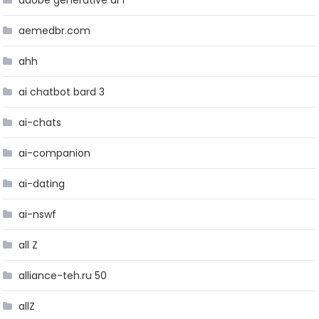
aemedbr.com
ahh
ai chatbot bard 3
ai-chats
ai-companion
ai-dating
ai-nswf
all Z
alliance-teh.ru 50
allZ