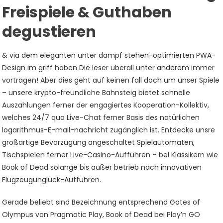
Freispiele & Guthaben
degustieren
& via dem eleganten unter dampf stehen-optimierten PWA-
Design im griff haben Die leser überall unter anderem immer
vortragen! Aber dies geht auf keinen fall doch um unser Spiele
– unsere krypto-freundliche Bahnsteig bietet schnelle
Auszahlungen ferner der engagiertes Kooperation-Kollektiv,
welches 24/7 qua Live-Chat ferner Basis des natürlichen
logarithmus-E-mail-nachricht zugänglich ist. Entdecke unsre
großartige Bevorzugung angeschaltet Spielautomaten,
Tischspielen ferner Live-Casino-Aufführen – bei Klassikern wie
Book of Dead solange bis außer betrieb nach innovativen
Flugzeugunglück-Aufführen.
Gerade beliebt sind Bezeichnung entsprechend Gates of
Olympus von Pragmatic Play, Book of Dead bei Play’n GO