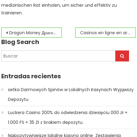
medizinischen Rat einholen, um sicher und effektiv zu
trainieren.
Navegación
Dragon Money Драгон Мани игровой ассортимент.1914 (2)
Casinos en ligne en argent rel en France Guide du dbutant.66
Blog Search
de
entradas
Entradas recientes
setka Darmowych Spinów w Lokalnych Kasynach Wyjąwszy
Depozytu
Luckera Casino ️200% do odwiedzenia dziesięciu 000 zł +
1.000 FS + 35 Zł z brakiem depozytu
Najpozytywniejsze lokalne kasyno online ️ Zestawienia