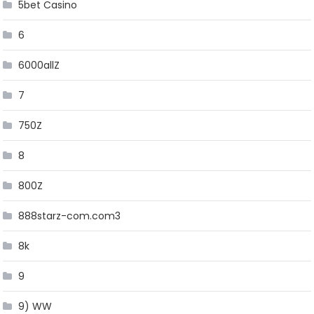
5bet Casino
6
6000allZ
7
750Z
8
800Z
888starz-com.com3
8k
9
9) WW