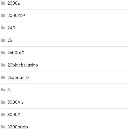
2000Z
2000ZDP
249
25
2500allZ
29black Casino
2sport.info
3
3000A Z
3000Z
3600anch