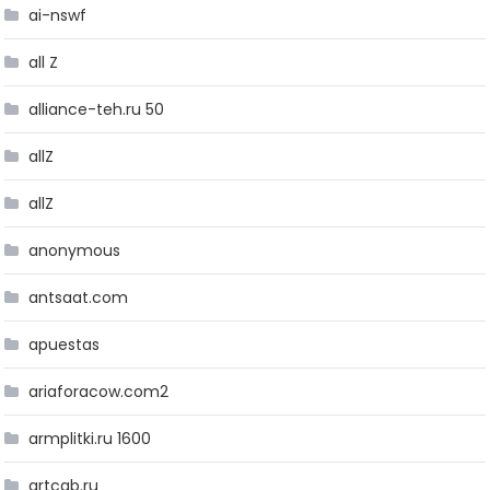
ai-nswf
all Z
alliance-teh.ru 50
allZ
allZ
anonymous
antsaat.com
apuestas
ariaforacow.com2
armplitki.ru 1600
artcab.ru