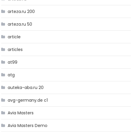
arteza.ru 200
arteza.ru 50
article
articles
at99
atg
auteka-aba.ru 20
avg-germany.de c1
Avia Masters
Avia Masters Demo