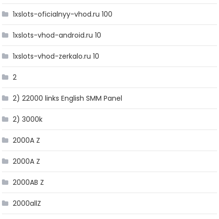
1xslots-oficialnyy-vhod.ru 100
1xslots-vhod-android.ru 10
1xslots-vhod-zerkalo.ru 10
2
2) 22000 links English SMM Panel
2) 3000k
2000A Z
2000A Z
2000AB Z
2000allZ