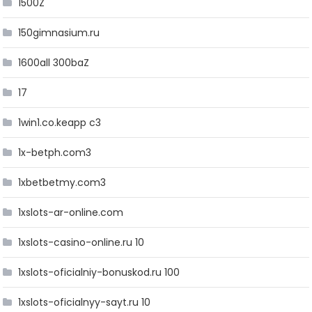
1500Z
150gimnasium.ru
1600all 300baZ
17
1win1.co.keapp c3
1x-betph.com3
1xbetbetmy.com3
1xslots-ar-online.com
1xslots-casino-online.ru 10
1xslots-oficialniy-bonuskod.ru 100
1xslots-oficialnyy-sayt.ru 10