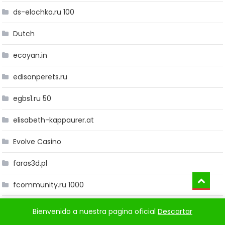
ds-elochka.ru 100
Dutch
ecoyan.in
edisonperets.ru
egbs1.ru 50
elisabeth-kappaurer.at
Evolve Casino
faras3d.pl
fcommunity.ru 1000
feelyourbody.ru 10
Bienvenido a nuestra pagina oficial
Descartar