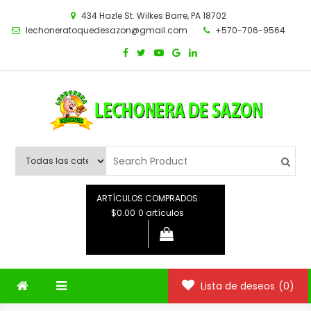
Saltar
434 Hazle St. Wilkes Barre, PA 18702
al
lechoneratoquedesazon@gmail.com
+570-706-9564
contenido
ARTÍCULOS COMPRADOS
$0.00
0 artículos
Lista de deseos
(0)