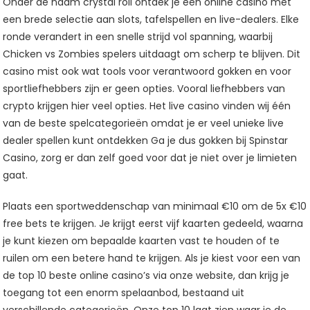
Onder de naam crystal roll ontdek je een online casino met
een brede selectie aan slots, tafelspellen en live-dealers. Elke
ronde verandert in een snelle strijd vol spanning, waarbij
Chicken vs Zombies spelers uitdaagt om scherp te blijven. Dit
casino mist ook wat tools voor verantwoord gokken en voor
sportliefhebbers zijn er geen opties. Vooral liefhebbers van
crypto krijgen hier veel opties. Het live casino vinden wij één
van de beste spelcategorieën omdat je er veel unieke live
dealer spellen kunt ontdekken Ga je dus gokken bij Spinstar
Casino, zorg er dan zelf goed voor dat je niet over je limieten
gaat.
Plaats een sportweddenschap van minimaal €10 om de 5x €10
free bets te krijgen. Je krijgt eerst vijf kaarten gedeeld, waarna
je kunt kiezen om bepaalde kaarten vast te houden of te
ruilen om een betere hand te krijgen. Als je kiest voor een van
de top 10 beste online casino’s via onze website, dan krijg je
toegang tot een enorm spelaanbod, bestaand uit