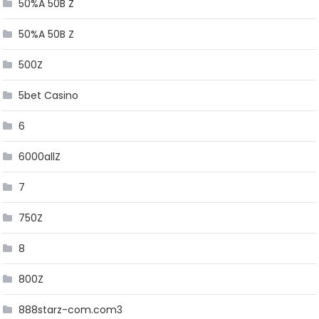
50%A 50B Z
50%A 50B Z
500Z
5bet Casino
6
6000allZ
7
750Z
8
800Z
888starz-com.com3