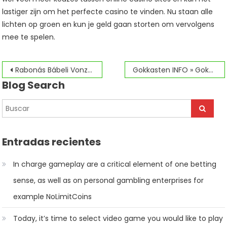
lastiger zijn om het perfecte casino te vinden. Nu staan alle
lichten op groen en kun je geld gaan storten om vervolgens
mee te spelen.
Navegación
Rabonás Bábeli Vonzataik Ablakai
Gokkasten INFO » Gokkasten Gratis Online Spelen
Blog Search
de
entradas
Entradas recientes
In charge gameplay are a critical element of one betting
sense, as well as on personal gambling enterprises for
example NoLimitCoins
Today, it’s time to select video game you would like to play