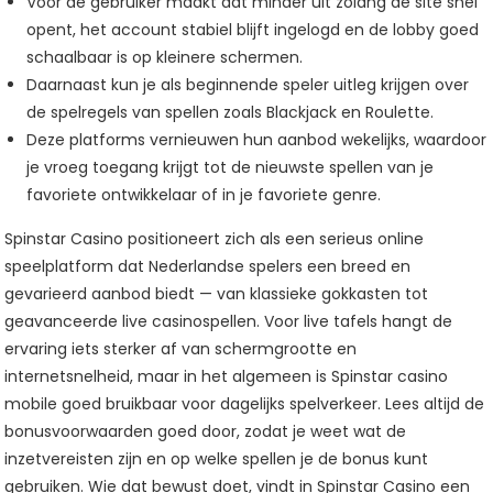
Voor de gebruiker maakt dat minder uit zolang de site snel
opent, het account stabiel blijft ingelogd en de lobby goed
schaalbaar is op kleinere schermen.
Daarnaast kun je als beginnende speler uitleg krijgen over
de spelregels van spellen zoals Blackjack en Roulette.
Deze platforms vernieuwen hun aanbod wekelijks, waardoor
je vroeg toegang krijgt tot de nieuwste spellen van je
favoriete ontwikkelaar of in je favoriete genre.
Spinstar Casino positioneert zich als een serieus online
speelplatform dat Nederlandse spelers een breed en
gevarieerd aanbod biedt — van klassieke gokkasten tot
geavanceerde live casinospellen. Voor live tafels hangt de
ervaring iets sterker af van schermgrootte en
internetsnelheid, maar in het algemeen is Spinstar casino
mobile goed bruikbaar voor dagelijks spelverkeer. Lees altijd de
bonusvoorwaarden goed door, zodat je weet wat de
inzetvereisten zijn en op welke spellen je de bonus kunt
gebruiken. Wie dat bewust doet, vindt in Spinstar Casino een