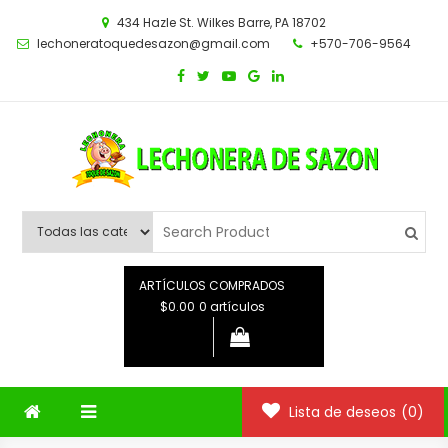
Saltar
434 Hazle St. Wilkes Barre, PA 18702
al
lechoneratoquedesazon@gmail.com
+570-706-9564
contenido
ARTÍCULOS COMPRADOS
$0.00
0 artículos
Lista de deseos
(0)