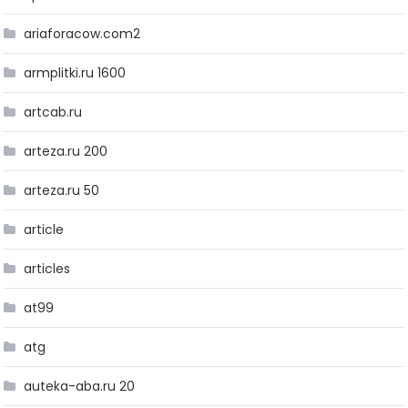
ariaforacow.com2
armplitki.ru 1600
artcab.ru
arteza.ru 200
arteza.ru 50
article
articles
at99
atg
auteka-aba.ru 20