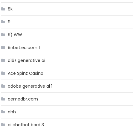
8k
9
9) WW
9nbet.eu.com 1
a16z generative ai
Ace Spinz Casino
adobe generative ai 1
aemedbr.com
ahh
ai chatbot bard 3