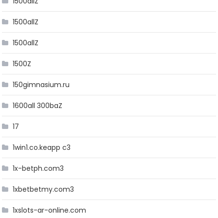
1500allZ
1500allZ
1500allZ
1500Z
150gimnasium.ru
1600all 300baZ
17
1win1.co.keapp c3
1x-betph.com3
1xbetbetmy.com3
1xslots-ar-online.com